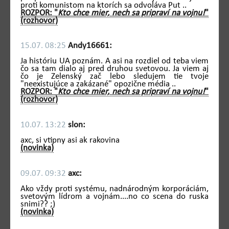
proti komunistom na ktorích sa odvoláva Put ..
ROZPOR: "
Kto chce mier, nech sa pripraví na vojnu!
"
(rozhovor)
15.07. 08:25
Andy16661:
Ja históriu UA poznám. A asi na rozdiel od teba viem
čo sa tam dialo aj pred druhou svetovou. Ja viem aj
čo je Zelenský zač lebo sledujem tie tvoje
"neexistujúce a zakázané" opozične média ..
ROZPOR: "
Kto chce mier, nech sa pripraví na vojnu!
"
(rozhovor)
10.07. 13:22
slon:
axc, si vtipny asi ak rakovina
(novinka)
09.07. 09:32
axc:
Ako vždy proti systému, nadnárodným korporáciám,
svetovým lídrom a vojnám....no co scena do ruska
snimi?? ;)
(novinka)