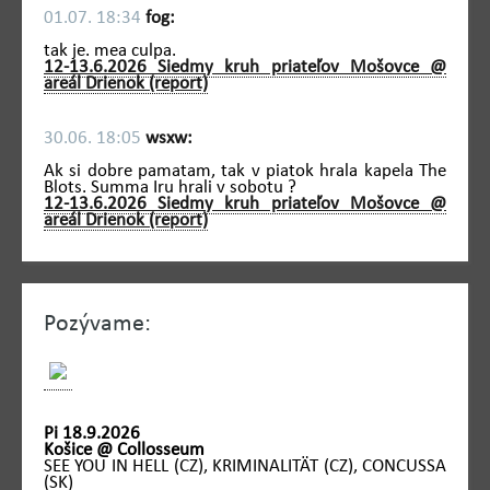
01.07. 18:34
fog:
tak je. mea culpa.
12-13.6.2026 Siedmy kruh priateľov Mošovce @
areál Drienok (report)
30.06. 18:05
wsxw:
Ak si dobre pamatam, tak v piatok hrala kapela The
Blots. Summa Iru hrali v sobotu ?
12-13.6.2026 Siedmy kruh priateľov Mošovce @
areál Drienok (report)
Pozývame:
Pi 18.9.2026
Košice @ Collosseum
SEE YOU IN HELL (CZ), KRIMINALITÄT (CZ), CONCUSSA
(SK)