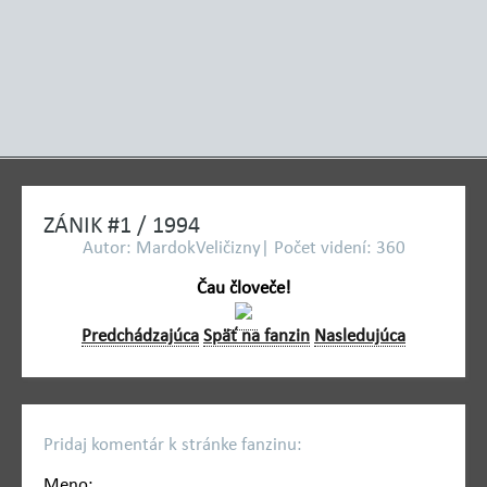
ZÁNIK #1 / 1994
Autor: MardokVeličizny| Počet videní: 360
Čau človeče!
Predchádzajúca
Späť na fanzin
Nasledujúca
Pridaj komentár k stránke fanzinu:
Meno: