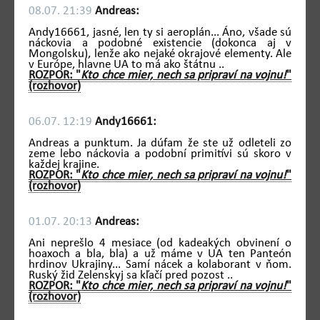
08.07. 21:39
Andreas:
Andy16661, jasné, len ty si aeroplán... Áno, všade sú
náckovia a podobné existencie (dokonca aj v
Mongolsku), lenže ako nejaké okrajové elementy. Ale
v Európe, hlavne UA to má ako štátnu ..
ROZPOR: "
Kto chce mier, nech sa pripraví na vojnu!
"
(rozhovor)
06.07. 12:19
Andy16661:
Andreas a punktum. Ja dúfam že ste už odleteli zo
zeme lebo náckovia a podobní primitívi sú skoro v
každej krajine.
ROZPOR: "
Kto chce mier, nech sa pripraví na vojnu!
"
(rozhovor)
01.07. 20:13
Andreas:
Ani neprešlo 4 mesiace (od kadeakých obvinení o
hoaxoch a bla, bla) a už máme v UA ten Panteón
hrdinov Ukrajiny... Samí nácek a kolaborant v ňom.
Ruský žid Zelenskyj sa kľačí pred pozost ..
ROZPOR: "
Kto chce mier, nech sa pripraví na vojnu!
"
(rozhovor)