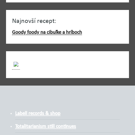
Najnovší recept:
Goody foody na cibuľke a hríboch
Labell records & shop
Totalitarianism still continues