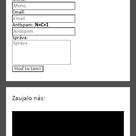
Email:
Antispam:
N+C+1
Správa:
Zaujalo nás: