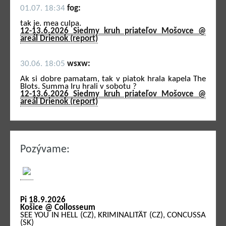
01.07. 18:34
fog:
tak je. mea culpa.
12-13.6.2026 Siedmy kruh priateľov Mošovce @
areál Drienok (report)
30.06. 18:05
wsxw:
Ak si dobre pamatam, tak v piatok hrala kapela The
Blots. Summa Iru hrali v sobotu ?
12-13.6.2026 Siedmy kruh priateľov Mošovce @
areál Drienok (report)
Pozývame:
Pi 18.9.2026
Košice @ Collosseum
SEE YOU IN HELL (CZ), KRIMINALITÄT (CZ), CONCUSSA
(SK)