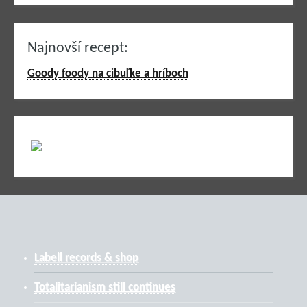
Najnovší recept:
Goody foody na cibuľke a hríboch
Labell records & shop
Totalitarianism still continues