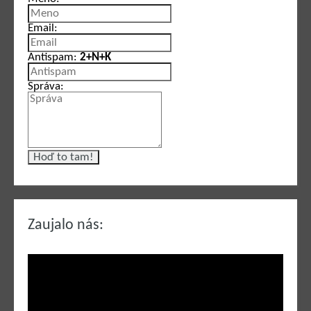
Email:
Antispam:
2+N+K
Správa:
Zaujalo nás: