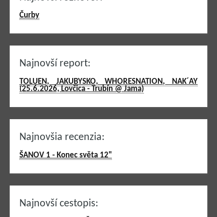
Čurby
Najnovší report:
TOLUEN, JAKUBYSKO, WHORESNATION, NAK´AY
(25.6.2026, Lovčica - Trubín @ Jama)
Najnovšia recenzia:
ŠANOV 1 - Konec světa 12"
Najnovší cestopis: