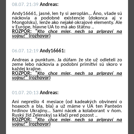
08.07. 21:39
Andreas:
Andy16661, jasné, len ty si aeroplán... Áno, všade sú
náckovia a podobné existencie (dokonca aj v
Mongolsku), lenže ako nejaké okrajové elementy. Ale
v Európe, hlavne UA to má ako štátnu ..
ROZPOR: "
Kto chce mier, nech sa pripraví na
vojnu!
" (rozhovor)
06.07. 12:19
Andy16661:
Andreas a punktum. Ja dúfam že ste už odleteli zo
zeme lebo náckovia a podobní primitívi sú skoro v
každej krajine.
ROZPOR: "
Kto chce mier, nech sa pripraví na
vojnu!
" (rozhovor)
01.07. 20:13
Andreas:
Ani neprešlo 4 mesiace (od kadeakých obvinení o
hoaxoch a bla, bla) a už máme v UA ten Panteón
hrdinov Ukrajiny... Samí nácek a kolaborant v ňom.
Ruský žid Zelenskyj sa kľačí pred pozost ..
ROZPOR: "
Kto chce mier, nech sa pripraví na
vojnu!
" (rozhovor)