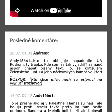
Posledné komentáre:
28.07. 01:01
Andreas:
Andy16661...Kto tu obhajuje napadnutie UA
Ruskom, ty trapko. Kde som sa tak vyjadril? Sa nauč
aspoň chápať písaný text. To, že kritizujem
Zelenského juntu a jeho náckovských kamošov, ktorí
..
ROZPOR: "
Kto chce mier, nech sa pripraví na
vojnu!
" (rozhovor)
15.07. 09:12
Andy16661:
To je presne ako aj v Palestíne. Hamas sú hajzli ale
bojujú proti Izraelu takže preto im tam rastie
podpora. Bandera a Melnik boli hajzli ale bojovali