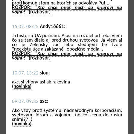
proti komunistom na ktorích sa odvoláva Put ..
ROZPOR: "
Kto chce mier, nech sa pripraví na
vojnu!
" (rozhovor)
15.07. 08:25
Andy16661:
Ja históriu UA poznám. A asi na rozdiel od teba viem
čo sa tam dialo aj pred druhou svetovou. Ja viem aj
čo je Zelenský zač lebo sledujem tie tvoje
"neexistujúce a zakázané" opozične média ..
ROZPOR: "
Kto chce mier, nech sa pripraví na
vojnu!
" (rozhovor)
10.07. 13:22
slon:
axc, si vtipny asi ak rakovina
(novinka)
09.07. 09:32
axc:
Ako vždy proti systému, nadnárodným korporáciám,
svetovým lídrom a vojnám....no co scena do ruska
snimi?? ;)
(novinka)