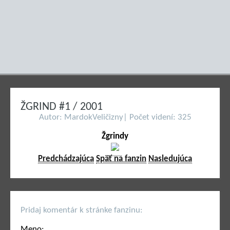
ŽGRIND #1 / 2001
Autor: MardokVeličizny| Počet videní: 325
Žgrindy
Predchádzajúca
Späť na fanzin
Nasledujúca
Pridaj komentár k stránke fanzinu:
Meno: