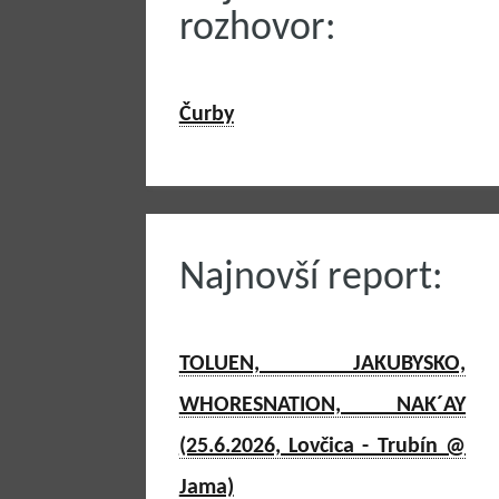
rozhovor:
Čurby
Najnovší report:
TOLUEN, JAKUBYSKO,
WHORESNATION, NAK´AY
(25.6.2026, Lovčica - Trubín @
Jama)