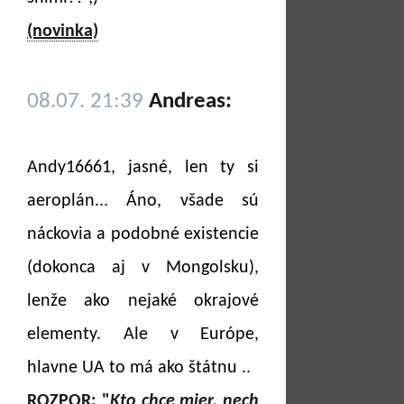
(novinka)
08.07. 21:39
Andreas:
Andy16661, jasné, len ty si
aeroplán... Áno, všade sú
náckovia a podobné existencie
(dokonca aj v Mongolsku),
lenže ako nejaké okrajové
elementy. Ale v Európe,
hlavne UA to má ako štátnu ..
ROZPOR: "
Kto chce mier, nech