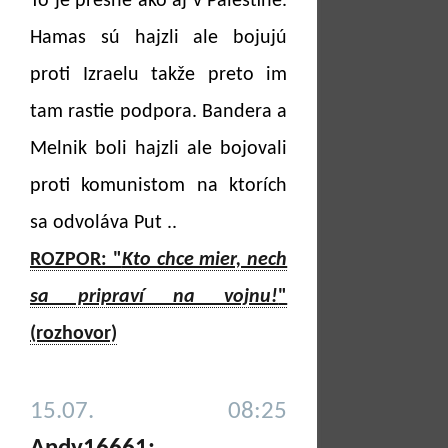
To je presne ako aj v Palestíne.
Hamas sú hajzli ale bojujú
proti Izraelu takže preto im
tam rastie podpora. Bandera a
Melnik boli hajzli ale bojovali
proti komunistom na ktorích
sa odvoláva Put ..
ROZPOR: "
Kto chce mier, nech
sa pripraví na vojnu!
"
(rozhovor)
15.07. 08:25