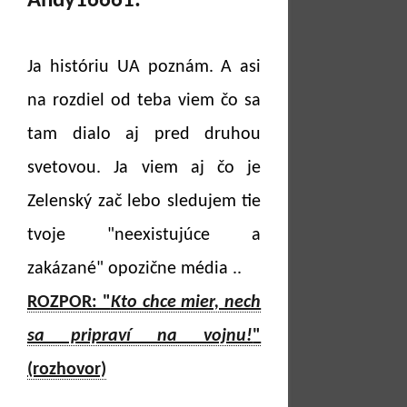
Andy16661:
Ja históriu UA poznám. A asi
na rozdiel od teba viem čo sa
tam dialo aj pred druhou
svetovou. Ja viem aj čo je
Zelenský zač lebo sledujem tie
tvoje "neexistujúce a
zakázané" opozične média ..
ROZPOR: "
Kto chce mier, nech
sa pripraví na vojnu!
"
(rozhovor)