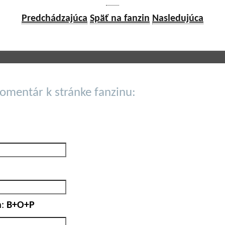
Predchádzajúca
Späť na fanzin
Nasledujúca
komentár k stránke fanzinu:
:
B+O+P