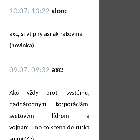
10.07. 13:22
slon:
axc, si vtipny asi ak rakovina
(novinka)
09.07. 09:32
axc:
Ako vždy proti systému,
nadnárodným korporáciám,
svetovým lídrom a
vojnám....no co scena do ruska
snimi?? ;)