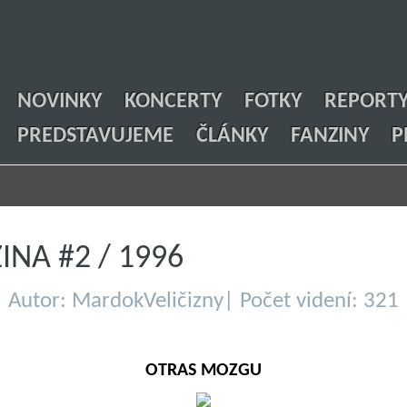
NOVINKY
KONCERTY
FOTKY
REPORT
PREDSTAVUJEME
ČLÁNKY
FANZINY
P
INA #2 / 1996
Autor: MardokVeličizny| Počet videní: 321
OTRAS MOZGU