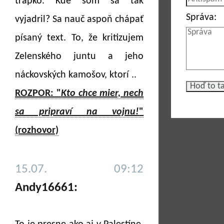
trapko. Kde som sa tak
Správa:
vyjadril? Sa nauč aspoň chápať
písaný text. To, že kritizujem
Zelenského juntu a jeho
náckovských kamošov, ktorí ..
ROZPOR: "
Kto chce mier, nech
sa pripraví na vojnu!
"
(rozhovor)
15.07. 09:12
Andy16661: