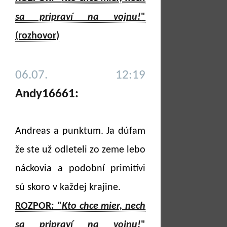
sa pripraví na vojnu!
"
(rozhovor)
06.07. 12:19
Andy16661:
Andreas a punktum. Ja dúfam
že ste už odleteli zo zeme lebo
náckovia a podobní primitívi
sú skoro v každej krajine.
ROZPOR: "
Kto chce mier, nech
sa pripraví na vojnu!
"