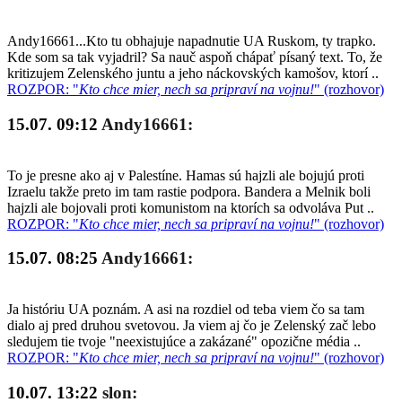
Andy16661...Kto tu obhajuje napadnutie UA Ruskom, ty trapko.
Kde som sa tak vyjadril? Sa nauč aspoň chápať písaný text. To, že
kritizujem Zelenského juntu a jeho náckovských kamošov, ktorí ..
ROZPOR: "
Kto chce mier, nech sa pripraví na vojnu!
" (rozhovor)
15.07. 09:12
Andy16661:
To je presne ako aj v Palestíne. Hamas sú hajzli ale bojujú proti
Izraelu takže preto im tam rastie podpora. Bandera a Melnik boli
hajzli ale bojovali proti komunistom na ktorích sa odvoláva Put ..
ROZPOR: "
Kto chce mier, nech sa pripraví na vojnu!
" (rozhovor)
15.07. 08:25
Andy16661:
Ja históriu UA poznám. A asi na rozdiel od teba viem čo sa tam
dialo aj pred druhou svetovou. Ja viem aj čo je Zelenský zač lebo
sledujem tie tvoje "neexistujúce a zakázané" opozične média ..
ROZPOR: "
Kto chce mier, nech sa pripraví na vojnu!
" (rozhovor)
10.07. 13:22
slon: