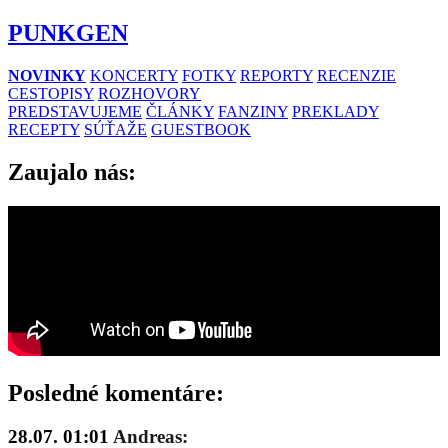
PUNKGEN
NOVINKY
KONCERTY
FOTKY
REPORTY
RECENZIE
CESTOPISY
ROZHOVORY
PREDSTAVUJEME
ČLÁNKY
FANZINY
PREKLADY
RECEPTY
SÚŤAŽE
GUESTBOOK
Zaujalo nás:
Posledné komentáre:
28.07. 01:01
Andreas: