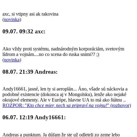
axc, si vtipny asi ak rakovina
(novinka)
09.07. 09:32
axc:
Ako vždy proti systému, nadnárodným korporáciám, svetovým
lídrom a vojnám....no co scena do ruska snimi?? ;)
(novinka)
08.07. 21:39
Andreas:
Andy16661, jasné, len ty si aeroplán... Áno, všade sú náckovia a
podobné existencie (dokonca aj v Mongolsku), lenže ako nejaké
okrajové elementy. Ale v Európe, hlavne UA to má ako štátnu ..
ROZPOR: "
Kto chce mier, nech sa pripraví na vojnu!
" (rozhovor)
06.07. 12:19
Andy16661:
Andreas a punktum. Ja dúfam že ste už odleteli zo zeme lebo