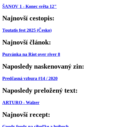
ŠANOV 1 - Konec světa 12"
Najnovší cestopis:
Toutatis fest 2025 (Česko)
Najnovší článok:
Pozvánka na Riot over river 8
Naposledy naskenovaný zin:
Predčasná vzbura #14 / 2020
Naposledy preložený text:
ARTURO - Walzer
Najnovší recept:
Goody foody na cibuľke a hríboch