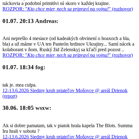
náckovia a podobní primitívi sú skoro v každej krajine.
ROZPOR: "
Kto chce mier, nech sa pripraví na vojnu!
" (rozhovor)
01.07. 20:13
Andreas:
Ani neprešlo 4 mesiace (od kadeakých obvinení o hoaxoch a bla,
bla) a už máme v UA ten Panteón hrdinov Ukrajiny... Samí nácek a
kolaborant v ňom. Ruský žid Zelenskyj sa kľačí pred pozost ..
ROZPOR: "
Kto chce mier, nech sa pripraví na vojnu!
" (rozhovor)
01.07. 18:34
fog:
tak je. mea culpa.
12-13.6.2026 Siedmy kruh priateľov Mošovce @ areál Drienok
(report)
30.06. 18:05
wsxw:
Ak si dobre pamatam, tak v piatok hrala kapela The Blots. Summa
Iru hrali v sobotu ?
12-13.6.2026 Siedmy kruh priateľov Mošovce @ areál Drienok