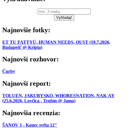
Najnovšie fotky:
ET TU FATTYÚ, HUMAN NEEDS, OUST (19.7.2026,
Budapešť @ Kripta)
Najnovší rozhovor:
Čurby
Najnovší report:
TOLUEN, JAKUBYSKO, WHORESNATION, NAK´AY
(25.6.2026, Lovčica - Trubín @ Jama)
Najnovšia recenzia:
ŠANOV 1 - Konec světa 12"