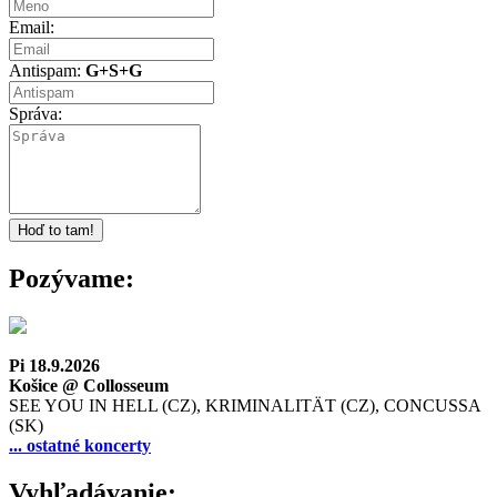
Email:
Antispam:
G+S+G
Správa:
Pozývame:
Pi 18.9.2026
Košice @ Collosseum
SEE YOU IN HELL (CZ), KRIMINALITÄT (CZ), CONCUSSA
(SK)
... ostatné koncerty
Vyhľadávanie: