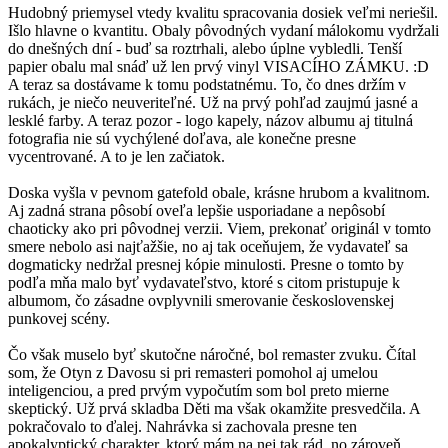
Hudobný priemysel vtedy kvalitu spracovania dosiek veľmi neriešil.
Išlo hlavne o kvantitu. Obaly pôvodných vydaní málokomu vydržali
do dnešných dní - buď sa roztrhali, alebo úplne vybledli. Tenší
papier obalu mal snáď už len prvý vinyl VISACÍHO ZÁMKU. :D
A teraz sa dostávame k tomu podstatnému. To, čo dnes držím v
rukách, je niečo neuveriteľné. Už na prvý pohľad zaujmú jasné a
lesklé farby. A teraz pozor - logo kapely, názov albumu aj titulná
fotografia nie sú vychýlené doľava, ale konečne presne
vycentrované. A to je len začiatok.
Doska vyšla v pevnom gatefold obale, krásne hrubom a kvalitnom.
Aj zadná strana pôsobí oveľa lepšie usporiadane a nepôsobí
chaoticky ako pri pôvodnej verzii. Viem, prekonať originál v tomto
smere nebolo asi najťažšie, no aj tak oceňujem, že vydavateľ sa
dogmaticky nedržal presnej kópie minulosti. Presne o tomto by
podľa mňa malo byť vydavateľstvo, ktoré s citom pristupuje k
albumom, čo zásadne ovplyvnili smerovanie československej
punkovej scény.
Čo však muselo byť skutočne náročné, bol remaster zvuku. Čítal
som, že Otyn z Davosu si pri remasteri pomohol aj umelou
inteligenciou, a pred prvým vypočutím som bol preto mierne
skeptický. Už prvá skladba Děti ma však okamžite presvedčila. A
pokračovalo to ďalej. Nahrávka si zachovala presne ten
apokalyptický charakter, ktorý mám na nej tak rád, no zároveň