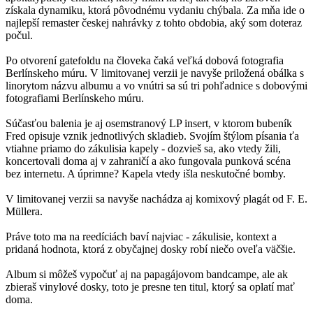
získala dynamiku, ktorá pôvodnému vydaniu chýbala. Za mňa ide o
najlepší remaster českej nahrávky z tohto obdobia, aký som doteraz
počul.
Po otvorení gatefoldu na človeka čaká veľká dobová fotografia
Berlínskeho múru. V limitovanej verzii je navyše priložená obálka s
linorytom názvu albumu a vo vnútri sa sú tri pohľadnice s dobovými
fotografiami Berlínskeho múru.
Súčasťou balenia je aj osemstranový LP insert, v ktorom bubeník
Fred opisuje vznik jednotlivých skladieb. Svojím štýlom písania ťa
vtiahne priamo do zákulisia kapely - dozvieš sa, ako vtedy žili,
koncertovali doma aj v zahraničí a ako fungovala punková scéna
bez internetu. A úprimne? Kapela vtedy išla neskutočné bomby.
V limitovanej verzii sa navyše nachádza aj komixový plagát od F. E.
Müllera.
Práve toto ma na reedíciách baví najviac - zákulisie, kontext a
pridaná hodnota, ktorá z obyčajnej dosky robí niečo oveľa väčšie.
Album si môžeš vypočuť aj na papagájovom bandcampe, ale ak
zbieraš vinylové dosky, toto je presne ten titul, ktorý sa oplatí mať
doma.