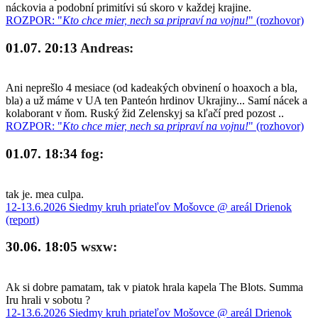
náckovia a podobní primitívi sú skoro v každej krajine.
ROZPOR: "
Kto chce mier, nech sa pripraví na vojnu!
" (rozhovor)
01.07. 20:13
Andreas:
Ani neprešlo 4 mesiace (od kadeakých obvinení o hoaxoch a bla,
bla) a už máme v UA ten Panteón hrdinov Ukrajiny... Samí nácek a
kolaborant v ňom. Ruský žid Zelenskyj sa kľačí pred pozost ..
ROZPOR: "
Kto chce mier, nech sa pripraví na vojnu!
" (rozhovor)
01.07. 18:34
fog:
tak je. mea culpa.
12-13.6.2026 Siedmy kruh priateľov Mošovce @ areál Drienok
(report)
30.06. 18:05
wsxw:
Ak si dobre pamatam, tak v piatok hrala kapela The Blots. Summa
Iru hrali v sobotu ?
12-13.6.2026 Siedmy kruh priateľov Mošovce @ areál Drienok