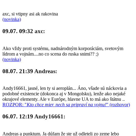
axc, si vtipny asi ak rakovina
(novinka)
09.07. 09:32
axc:
Ako vždy proti systému, nadnárodným korporáciám, svetovým
lídrom a vojnám....no co scena do ruska snimi?? ;)
(novinka)
08.07. 21:39
Andreas:
Andy16661, jasné, len ty si aeroplán... Áno, všade sú náckovia a
podobné existencie (dokonca aj v Mongolsku), lenže ako nejaké
okrajové elementy. Ale v Európe, hlavne UA to má ako štátnu ..
ROZPOR: "
Kto chce mier, nech sa pripraví na vojnu!
" (rozhovor)
06.07. 12:19
Andy16661:
Andreas a punktum. Ja dúfam že ste už odleteli zo zeme lebo