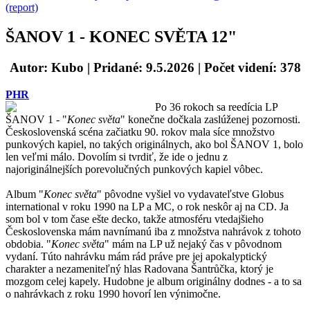
(report)
ŠANOV 1 - KONEC SVĚTA 12"
Autor: Kubo
| Pridané: 9.5.2026 | Počet videní: 378
PHR
Po 36 rokoch sa reedícia LP
ŠANOV 1 - "
Konec světa
" konečne dočkala zaslúženej pozornosti.
Československá scéna začiatku 90. rokov mala síce množstvo
punkových kapiel, no takých originálnych, ako bol ŠANOV 1, bolo
len veľmi málo. Dovolím si tvrdiť, že ide o jednu z
najoriginálnejších porevolučných punkových kapiel vôbec.
Album "
Konec světa
" pôvodne vyšiel vo vydavateľstve Globus
international v roku 1990 na LP a MC, o rok neskôr aj na CD. Ja
som bol v tom čase ešte decko, takže atmosféru vtedajšieho
Československa mám navnímanú iba z množstva nahrávok z tohoto
obdobia. "
Konec světa
" mám na LP už nejaký čas v pôvodnom
vydaní. Túto nahrávku mám rád práve pre jej apokalyptický
charakter a nezameniteľný hlas Radovana Šantrůčka, ktorý je
mozgom celej kapely. Hudobne je album originálny dodnes - a to sa
o nahrávkach z roku 1990 hovorí len výnimočne.