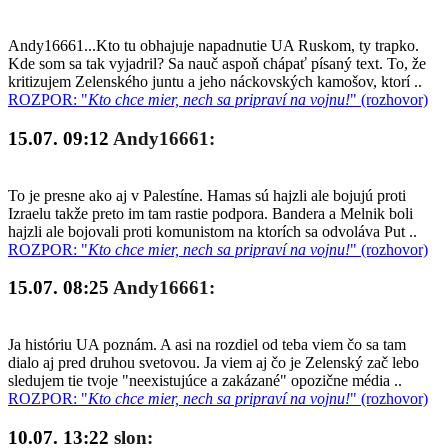
Andy16661...Kto tu obhajuje napadnutie UA Ruskom, ty trapko.
Kde som sa tak vyjadril? Sa nauč aspoň chápať písaný text. To, že
kritizujem Zelenského juntu a jeho náckovských kamošov, ktorí ..
ROZPOR: "
Kto chce mier, nech sa pripraví na vojnu!
" (rozhovor)
15.07. 09:12
Andy16661:
To je presne ako aj v Palestíne. Hamas sú hajzli ale bojujú proti
Izraelu takže preto im tam rastie podpora. Bandera a Melnik boli
hajzli ale bojovali proti komunistom na ktorích sa odvoláva Put ..
ROZPOR: "
Kto chce mier, nech sa pripraví na vojnu!
" (rozhovor)
15.07. 08:25
Andy16661:
Ja históriu UA poznám. A asi na rozdiel od teba viem čo sa tam
dialo aj pred druhou svetovou. Ja viem aj čo je Zelenský zač lebo
sledujem tie tvoje "neexistujúce a zakázané" opozične média ..
ROZPOR: "
Kto chce mier, nech sa pripraví na vojnu!
" (rozhovor)
10.07. 13:22
slon: