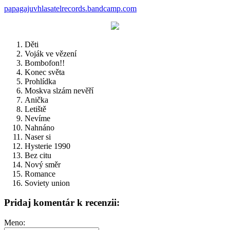
papagajuvhlasatelrecords.bandcamp.com
Děti
Voják ve vězení
Bombofon!!
Konec světa
Prohlídka
Moskva slzám nevěří
Anička
Letiště
Nevíme
Nahnáno
Naser si
Hysterie 1990
Bez citu
Nový směr
Romance
Soviety union
Pridaj komentár k recenzii:
Meno: