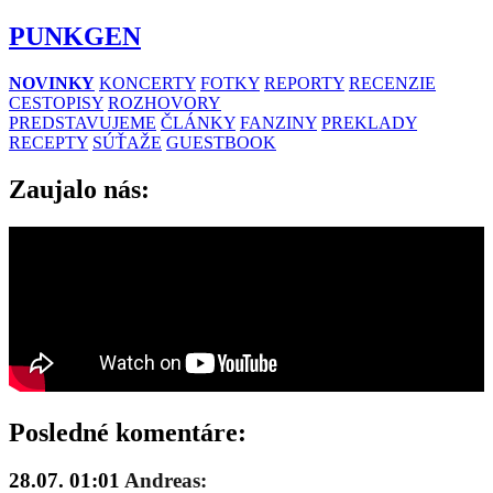
PUNKGEN
NOVINKY
KONCERTY
FOTKY
REPORTY
RECENZIE
CESTOPISY
ROZHOVORY
PREDSTAVUJEME
ČLÁNKY
FANZINY
PREKLADY
RECEPTY
SÚŤAŽE
GUESTBOOK
Zaujalo nás:
Posledné komentáre:
28.07. 01:01
Andreas: