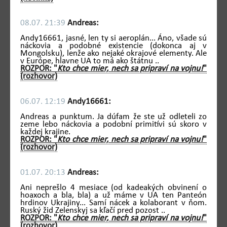
08.07. 21:39
Andreas:
Andy16661, jasné, len ty si aeroplán... Áno, všade sú
náckovia a podobné existencie (dokonca aj v
Mongolsku), lenže ako nejaké okrajové elementy. Ale
v Európe, hlavne UA to má ako štátnu ..
ROZPOR: "
Kto chce mier, nech sa pripraví na vojnu!
"
(rozhovor)
06.07. 12:19
Andy16661:
Andreas a punktum. Ja dúfam že ste už odleteli zo
zeme lebo náckovia a podobní primitívi sú skoro v
každej krajine.
ROZPOR: "
Kto chce mier, nech sa pripraví na vojnu!
"
(rozhovor)
01.07. 20:13
Andreas:
Ani neprešlo 4 mesiace (od kadeakých obvinení o
hoaxoch a bla, bla) a už máme v UA ten Panteón
hrdinov Ukrajiny... Samí nácek a kolaborant v ňom.
Ruský žid Zelenskyj sa kľačí pred pozost ..
ROZPOR: "
Kto chce mier, nech sa pripraví na vojnu!
"
(rozhovor)