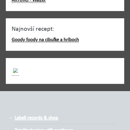
ARTURO - Walzer
Najnovší recept:
Goody foody na cibuľke a hríboch
Labell records & shop