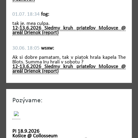
01.07. 18:34
fog:
tak je. mea culpa.
12-13.6.2026 Siedmy kruh priateľov Mošovce @
areál Drienok (report)
30.06. 18:05
wsxw:
Ak si dobre pamatam, tak v piatok hrala kapela The
Blots. Summa Iru hrali v sobotu ?
12-13.6.2026 Siedmy kruh priateľov Mošovce @
areál Drienok (report)
Pozývame:
Pi 18.9.2026
Košice @ Collosseum