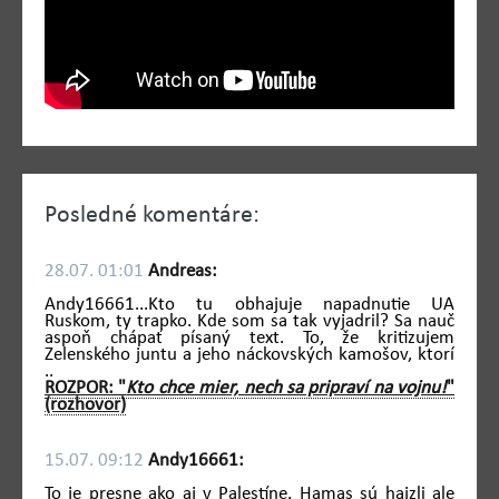
Posledné komentáre:
28.07. 01:01
Andreas:
Andy16661...Kto tu obhajuje napadnutie UA
Ruskom, ty trapko. Kde som sa tak vyjadril? Sa nauč
aspoň chápať písaný text. To, že kritizujem
Zelenského juntu a jeho náckovských kamošov, ktorí
..
ROZPOR: "
Kto chce mier, nech sa pripraví na vojnu!
"
(rozhovor)
15.07. 09:12
Andy16661:
To je presne ako aj v Palestíne. Hamas sú hajzli ale