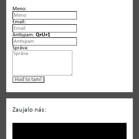
Meno:
Email:
Antispam:
Q+U+1
Správa:
Zaujalo nás: