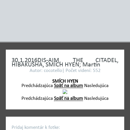
30.1.2016DIS-AIM, THE CITADEL,
HIBAKUSHA, SMÍCH HYEN; Martin
Autor: cocotello| Počet videní: 552
SMÍCH HYEN
Predchádzajúca
Späť na album
Nasledujúca
Predchádzajúca
Späť na album
Nasledujúca
Pridaj komentár k fotke: