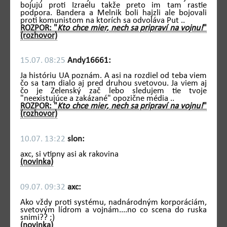
bojujú proti Izraelu takže preto im tam rastie
podpora. Bandera a Melnik boli hajzli ale bojovali
proti komunistom na ktorích sa odvoláva Put ..
ROZPOR: "
Kto chce mier, nech sa pripraví na vojnu!
"
(rozhovor)
15.07. 08:25
Andy16661:
Ja históriu UA poznám. A asi na rozdiel od teba viem
čo sa tam dialo aj pred druhou svetovou. Ja viem aj
čo je Zelenský zač lebo sledujem tie tvoje
"neexistujúce a zakázané" opozične média ..
ROZPOR: "
Kto chce mier, nech sa pripraví na vojnu!
"
(rozhovor)
10.07. 13:22
slon:
axc, si vtipny asi ak rakovina
(novinka)
09.07. 09:32
axc:
Ako vždy proti systému, nadnárodným korporáciám,
svetovým lídrom a vojnám....no co scena do ruska
snimi?? ;)
(novinka)