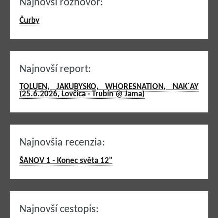
Najnovší rozhovor:
Čurby
Najnovší report:
TOLUEN, JAKUBYSKO, WHORESNATION, NAK´AY
(25.6.2026, Lovčica - Trubín @ Jama)
Najnovšia recenzia:
ŠANOV 1 - Konec světa 12"
Najnovší cestopis: