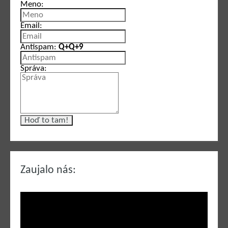
Meno:
Email:
Antispam:
Q+Q+9
Správa:
Zaujalo nás: