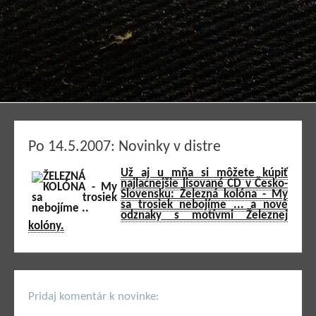
Po 14.5.2007: Novinky v distre
Už aj u mňa si môžete kúpiť
najlacnejšie lisované CD v Česko-
Slovensku: Železná kolóna - My
sa trosiek nebojíme ... a nové
odznaky s motívmi Železnej
kolóny.
Pridaj komentár k novinke: