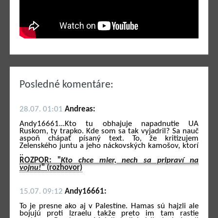
Posledné komentáre:
28.07. 01:01
Andreas:
Andy16661...Kto tu obhajuje napadnutie UA
Ruskom, ty trapko. Kde som sa tak vyjadril? Sa nauč
aspoň chápať písaný text. To, že kritizujem
Zelenského juntu a jeho náckovských kamošov, ktorí
..
ROZPOR: "
Kto chce mier, nech sa pripraví na
vojnu!
" (rozhovor)
15.07. 09:12
Andy16661:
To je presne ako aj v Palestíne. Hamas sú hajzli ale
bojujú proti Izraelu takže preto im tam rastie