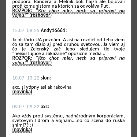
podpora. Bandera a Melnik boli hajzli ale bojovali
proti komunistom na ktorích sa odvoláva Put ..
ROZPOR: "
Kto chce mier, nech sa pripraví na
vojnu!
" (rozhovor)
15.07. 08:25
Andy16661:
Ja históriu UA poznám. A asi na rozdiel od teba viem
čo sa tam dialo aj pred druhou svetovou. Ja viem aj
čo je Zelenský zač lebo sledujem tie tvoje
"neexistujúce a zakázané" opozične média ..
ROZPOR: "
Kto chce mier, nech sa pripraví na
vojnu!
" (rozhovor)
10.07. 13:22
slon:
axc, si vtipny asi ak rakovina
(novinka)
09.07. 09:32
axc:
Ako vždy proti systému, nadnárodným korporáciám,
svetovým lídrom a vojnám....no co scena do ruska
snimi?? ;)
(novinka)