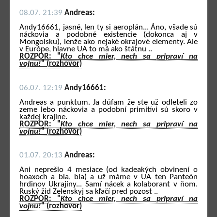
08.07. 21:39
Andreas:
Andy16661, jasné, len ty si aeroplán... Áno, všade sú
náckovia a podobné existencie (dokonca aj v
Mongolsku), lenže ako nejaké okrajové elementy. Ale
v Európe, hlavne UA to má ako štátnu ..
ROZPOR: "
Kto chce mier, nech sa pripraví na
vojnu!
" (rozhovor)
06.07. 12:19
Andy16661:
Andreas a punktum. Ja dúfam že ste už odleteli zo
zeme lebo náckovia a podobní primitívi sú skoro v
každej krajine.
ROZPOR: "
Kto chce mier, nech sa pripraví na
vojnu!
" (rozhovor)
01.07. 20:13
Andreas:
Ani neprešlo 4 mesiace (od kadeakých obvinení o
hoaxoch a bla, bla) a už máme v UA ten Panteón
hrdinov Ukrajiny... Samí nácek a kolaborant v ňom.
Ruský žid Zelenskyj sa kľačí pred pozost ..
ROZPOR: "
Kto chce mier, nech sa pripraví na
vojnu!
" (rozhovor)