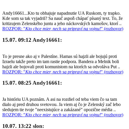
Andy16661...Kto tu obhajuje napadnutie UA Ruskom, ty trapko.
Kde som sa tak vyjadril? Sa nauč aspoň chápať písaný text. To, že
kritizujem Zelenského juntu a jeho náckovských kamošov, ktorí ..
ROZPOR: "
Kto chce mier, nech sa pripraví na vojnu!
" (rozhovor)
15.07. 09:12
Andy16661:
To je presne ako aj v Palestíne. Hamas sú hajzli ale bojujú proti
Izraelu takže preto im tam rastie podpora. Bandera a Melnik boli
hajzli ale bojovali proti komunistom na ktorích sa odvoláva Put ..
ROZPOR: "
Kto chce mier, nech sa pripraví na vojnu!
" (rozhovor)
15.07. 08:25
Andy16661:
Ja históriu UA poznám. A asi na rozdiel od teba viem čo sa tam
dialo aj pred druhou svetovou. Ja viem aj čo je Zelenský zač lebo
sledujem tie tvoje "neexistujúce a zakázané" opozične média ..
ROZPOR: "
Kto chce mier, nech sa pripraví na vojnu!
" (rozhovor)
10.07. 13:22
slon: