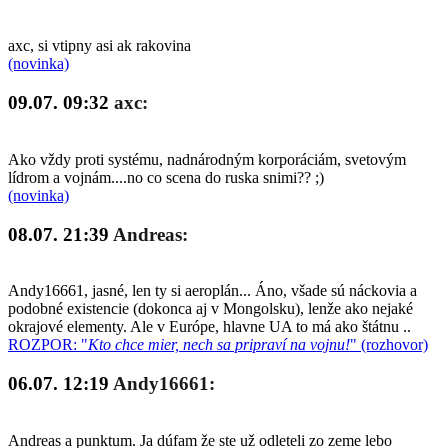
axc, si vtipny asi ak rakovina
(novinka)
09.07. 09:32
axc:
Ako vždy proti systému, nadnárodným korporáciám, svetovým
lídrom a vojnám....no co scena do ruska snimi?? ;)
(novinka)
08.07. 21:39
Andreas:
Andy16661, jasné, len ty si aeroplán... Áno, všade sú náckovia a
podobné existencie (dokonca aj v Mongolsku), lenže ako nejaké
okrajové elementy. Ale v Európe, hlavne UA to má ako štátnu ..
ROZPOR: "
Kto chce mier, nech sa pripraví na vojnu!
" (rozhovor)
06.07. 12:19
Andy16661:
Andreas a punktum. Ja dúfam že ste už odleteli zo zeme lebo