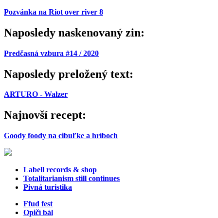
Pozvánka na Riot over river 8
Naposledy naskenovaný zin:
Predčasná vzbura #14 / 2020
Naposledy preložený text:
ARTURO - Walzer
Najnovší recept:
Goody foody na cibuľke a hríboch
Labell records & shop
Totalitarianism still continues
Pivná turistika
Ffud fest
Opičí bál