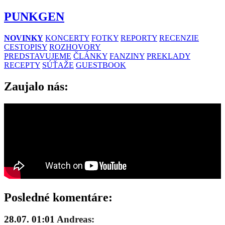
PUNKGEN
NOVINKY
KONCERTY
FOTKY
REPORTY
RECENZIE
CESTOPISY
ROZHOVORY
PREDSTAVUJEME
ČLÁNKY
FANZINY
PREKLADY
RECEPTY
SÚŤAŽE
GUESTBOOK
Zaujalo nás:
Posledné komentáre:
28.07. 01:01
Andreas: