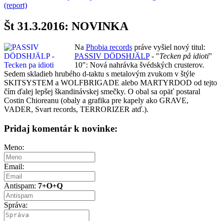
(report)
Št 31.3.2016: NOVINKA
Na
Phobia records
práve vyšiel nový titul:
PASSIV DÖDSHJÄLP
- "
Tecken på idioti
"
10": Nová nahrávka švédských crusterov.
Sedem skladieb hrubého d-taktu s metalovým zvukom v štýle
SKITSYSTEM a WOLFBRIGADE alebo MARTYRDOD od tejto
čím ďalej lepšej škandinávskej smečky. O obal sa opäť postaral
Costin Chioreanu (obaly a grafika pre kapely ako GRAVE,
VADER, Svart records, TERRORIZER atď.).
Pridaj komentár k novinke:
Meno:
Email:
Antispam:
7+O+Q
Správa: