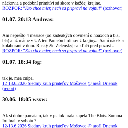
náckovia a podobní primitívi sú skoro v každej krajine.
ROZPOR: "
Kto chce mier, nech sa pripraví na vojnu!
" (rozhovor)
01.07. 20:13
Andreas:
Ani neprešlo 4 mesiace (od kadeakých obvinení o hoaxoch a bla,
bla) a už máme v UA ten Panteón hrdinov Ukrajiny... Samí nácek a
kolaborant v ňom. Ruský žid Zelenskyj sa kľačí pred pozost ..
ROZPOR: "
Kto chce mier, nech sa pripraví na vojnu!
" (rozhovor)
01.07. 18:34
fog:
tak je. mea culpa.
12-13.6.2026 Siedmy kruh priateľov Mošovce @ areál Drienok
(report)
30.06. 18:05
wsxw:
Ak si dobre pamatam, tak v piatok hrala kapela The Blots. Summa
Iru hrali v sobotu ?
12-13.6.2026 Siedmy kruh priateľov Mošovce @ areál Drienok