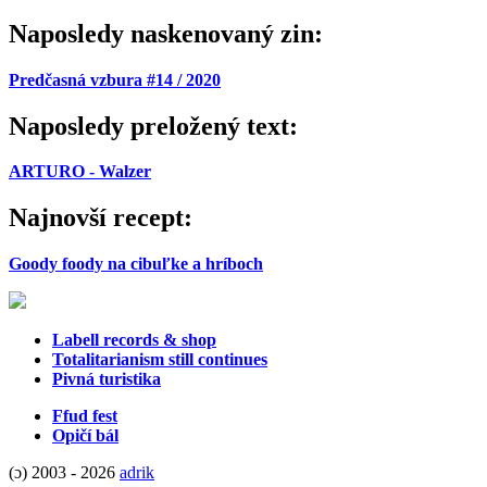
Naposledy naskenovaný zin:
Predčasná vzbura #14 / 2020
Naposledy preložený text:
ARTURO - Walzer
Najnovší recept:
Goody foody na cibuľke a hríboch
Labell records & shop
Totalitarianism still continues
Pivná turistika
Ffud fest
Opičí bál
(ɔ) 2003 - 2026
adrik