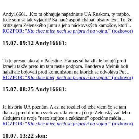
Andy16661...Kto tu obhajuje napadnutie UA Ruskom, ty trapko.
Kde som sa tak vyjadril? Sa nauč aspoň chápať písaný text. To, že
kritizujem Zelenského juntu a jeho náckovských kamošov, ktorí ..
ROZPOR: "
Kto chce mier, nech sa pripraví na vojnu!
" (rozhovor)
15.07. 09:12
Andy16661:
To je presne ako aj v Palestíne. Hamas sú hajzli ale bojujú proti
Izraelu takže preto im tam rastie podpora. Bandera a Melnik boli
hajzli ale bojovali proti komunistom na ktorích sa odvoláva Put ..
ROZPOR: "
Kto chce mier, nech sa pripraví na vojnu!
" (rozhovor)
15.07. 08:25
Andy16661:
Ja históriu UA poznám. A asi na rozdiel od teba viem čo sa tam
dialo aj pred druhou svetovou. Ja viem aj čo je Zelenský zač lebo
sledujem tie tvoje "neexistujúce a zakázané" opozične média ..
ROZPOR: "
Kto chce mier, nech sa pripraví na vojnu!
" (rozhovor)
10.07. 13:22
slon: