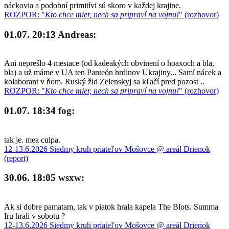
náckovia a podobní primitívi sú skoro v každej krajine.
ROZPOR: "
Kto chce mier, nech sa pripraví na vojnu!
" (rozhovor)
01.07. 20:13
Andreas:
Ani neprešlo 4 mesiace (od kadeakých obvinení o hoaxoch a bla,
bla) a už máme v UA ten Panteón hrdinov Ukrajiny... Samí nácek a
kolaborant v ňom. Ruský žid Zelenskyj sa kľačí pred pozost ..
ROZPOR: "
Kto chce mier, nech sa pripraví na vojnu!
" (rozhovor)
01.07. 18:34
fog:
tak je. mea culpa.
12-13.6.2026 Siedmy kruh priateľov Mošovce @ areál Drienok
(report)
30.06. 18:05
wsxw:
Ak si dobre pamatam, tak v piatok hrala kapela The Blots. Summa
Iru hrali v sobotu ?
12-13.6.2026 Siedmy kruh priateľov Mošovce @ areál Drienok