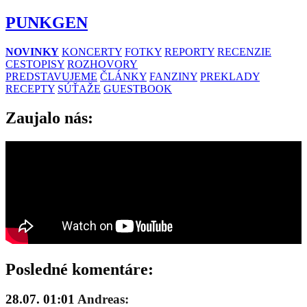
PUNKGEN
NOVINKY
KONCERTY
FOTKY
REPORTY
RECENZIE
CESTOPISY
ROZHOVORY
PREDSTAVUJEME
ČLÁNKY
FANZINY
PREKLADY
RECEPTY
SÚŤAŽE
GUESTBOOK
Zaujalo nás:
Posledné komentáre:
28.07. 01:01
Andreas: