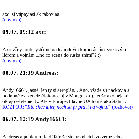
axc, si vtipny asi ak rakovina
(novinka)
09.07. 09:32
axc:
Ako vždy proti systému, nadnárodným korporáciám, svetovým
lídrom a vojnám....no co scena do ruska snimi?? ;)
(novinka)
08.07. 21:39
Andreas:
Andy16661, jasné, len ty si aeroplán... Áno, všade sú náckovia a
podobné existencie (dokonca aj v Mongolsku), lenže ako nejaké
okrajové elementy. Ale v Európe, hlavne UA to má ako štátnu ..
ROZPOR: "
Kto chce mier, nech sa pripraví na vojnu!
" (rozhovor)
06.07. 12:19
Andy16661:
Andreas a punktum. Ja dúfam že ste už odleteli zo zeme lebo