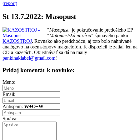
(report)
St 13.7.2022: Masopust
"
Masopust
" je pokračovanie predošlého EP
"
Malomestská mizéria
" špinavého panku
KAZOSTROJ
. Rovnako ako predchodcu, aj toto bolo nahrávané
analógovo na osemstopový magnetofón. K dispozícii je zatiaľ len na
CD a kazetách. Objednávať sa dá na maily
pankinaklabel@gmail.com
!
Pridaj komentár k novinke:
Meno:
Email:
Antispam:
W+O+W
Správa: