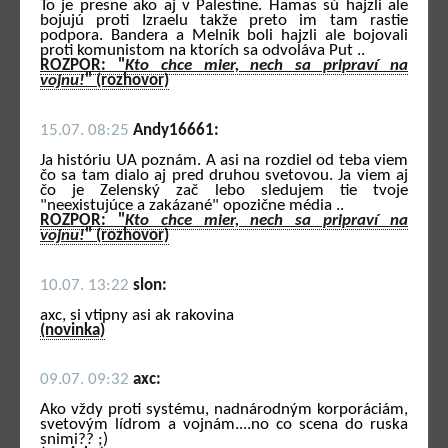
To je presne ako aj v Palestíne. Hamas sú hajzli ale
bojujú proti Izraelu takže preto im tam rastie
podpora. Bandera a Melnik boli hajzli ale bojovali
proti komunistom na ktorích sa odvoláva Put ..
ROZPOR: "
Kto chce mier, nech sa pripraví na
vojnu!
" (rozhovor)
15.07. 08:25
Andy16661:
Ja históriu UA poznám. A asi na rozdiel od teba viem
čo sa tam dialo aj pred druhou svetovou. Ja viem aj
čo je Zelenský zač lebo sledujem tie tvoje
"neexistujúce a zakázané" opozične média ..
ROZPOR: "
Kto chce mier, nech sa pripraví na
vojnu!
" (rozhovor)
10.07. 13:22
slon:
axc, si vtipny asi ak rakovina
(novinka)
09.07. 09:32
axc:
Ako vždy proti systému, nadnárodným korporáciám,
svetovým lídrom a vojnám....no co scena do ruska
snimi?? ;)