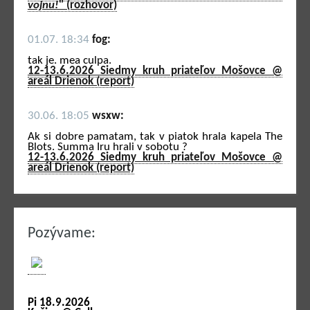
vojnu!
" (rozhovor)
01.07. 18:34
fog:
tak je. mea culpa.
12-13.6.2026 Siedmy kruh priateľov Mošovce @
areál Drienok (report)
30.06. 18:05
wsxw:
Ak si dobre pamatam, tak v piatok hrala kapela The
Blots. Summa Iru hrali v sobotu ?
12-13.6.2026 Siedmy kruh priateľov Mošovce @
areál Drienok (report)
Pozývame:
Pi 18.9.2026