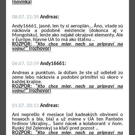
(novinka)
08.07. 21:39
Andreas:
Andy16661, jasné, len ty si aeroplán... Áno, všade sú
náckovia a podobné existencie (dokonca aj v
Mongolsku), lenže ako nejaké okrajové elementy. Ale
v Európe, hlavne UA to má ako štátnu ..
ROZPOR: "
Kto chce mier, nech sa pripraví na
vojnu!
" (rozhovor)
06.07. 12:19
Andy16661:
Andreas a punktum. Ja dúfam že ste už odleteli zo
zeme lebo náckovia a podobní primitívi sú skoro v
každej krajine.
ROZPOR: "
Kto chce mier, nech sa pripraví na
vojnu!
" (rozhovor)
01.07. 20:13
Andreas:
Ani neprešlo 4 mesiace (od kadeakých obvinení o
hoaxoch a bla, bla) a už máme v UA ten Panteón
hrdinov Ukrajiny... Samí nácek a kolaborant v ňom.
Ruský žid Zelenskyj sa kľačí pred pozost ..
ROZPOR: "
Kto chce mier, nech sa pripraví na