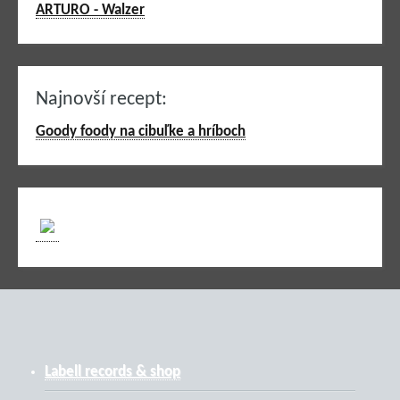
ARTURO - Walzer
Najnovší recept:
Goody foody na cibuľke a hríboch
Labell records & shop