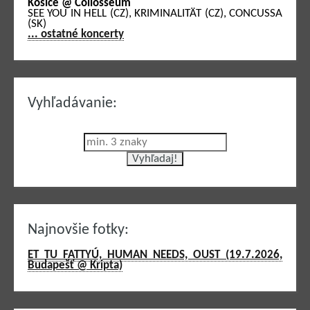
Košice @ Collosseum
SEE YOU IN HELL (CZ), KRIMINALITÄT (CZ), CONCUSSA
(SK)
... ostatné koncerty
Vyhľadávanie:
Najnovšie fotky:
ET TU FATTYÚ, HUMAN NEEDS, OUST (19.7.2026,
Budapešť @ Kripta)