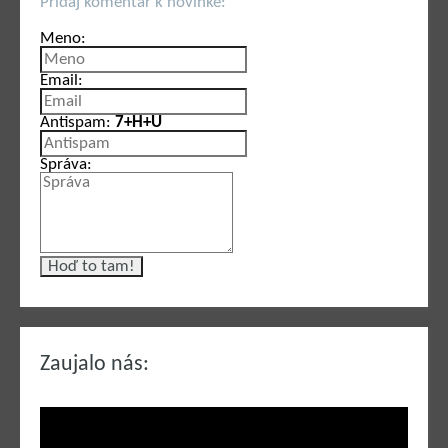
Pridaj komentár k novinke:
Meno:
Email:
Antispam:
7+H+U
Správa:
Zaujalo nás: