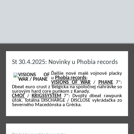
St 30.4.2025: Novinky u Phobia records
Ďalšie nové malé vojnové placky
u
Phobia records
:
VISIONS OF WAR
/
PHANE
7":
Dbeat euro crust z Belgicka na spoločnej nahrávke so
surovým hard core punkom z Kanady.
СМОГ
/
KRIGSSYSTEM
7": Dvojitý dbeat rawpunk
útok. Totálna DISCHARGE / DISCLOSE vykrádačka zo
Severného Macedónska a Grécka.