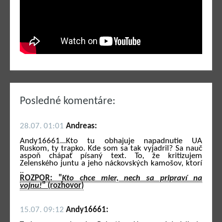
Posledné komentáre:
28.07. 01:01
Andreas:
Andy16661...Kto tu obhajuje napadnutie UA
Ruskom, ty trapko. Kde som sa tak vyjadril? Sa nauč
aspoň chápať písaný text. To, že kritizujem
Zelenského juntu a jeho náckovských kamošov, ktorí
..
ROZPOR: "
Kto chce mier, nech sa pripraví na
vojnu!
" (rozhovor)
15.07. 09:12
Andy16661: