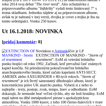
roku 2014 svoj debut "
The river need
". Ako ochutnávku z
pripravovaného albumu "
Infidelity
" vydali tento limitovaný 7" s
troma skladbami. Jednotku nájdete aj na pripravovanom albume,
avšak tu je nahraná v inej verzii, dvojka je cover a trojka je iba na
tomto sedempalci. Vonku 250 kusov.
Ut 16.1.2018: NOVINKA
[
pridaj komentár
: 0]
Novinkou u
Agipunk
áčov je LP
EXTINCTION OF MANKIND - "
Storm of
resentment
": EoM sú veteráni britského
punku hrajúci od roku 1992. Začínali, keď prevažná časť známych
kapiel končila. Sú prirodzenými pokračovateľmi britského
anarchopunkového hnutia, ktoré začalo kapelami ANTI-SECT,
AMEBIX alebo AXEGRINDER v 80-tych rokoch. "
Storm of
resentment
" je ich štvrtý samostatný dlhohrajúci album, ktorý je
koncentráciou práve UK anarcho punku. Vyberá si z neho to
najlepšie - texty, postoje, zvuk, tempo, hnev a odhodlanie. EoM
dokazujú, že nemusíte hrať veľmi rýchlo, aby ste boli brutálny. EoM
majú talent na dlhé metalpunkové piesne s apokalyptickou
atmosférou. Vonku 1000 kusov, z toho 100 čierno-fialových v tvare