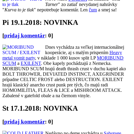
Tarner
" zo zatiaľ nevydanej nahrávky
"
Kurva to je tlak
" nepotrebuje komentár. Len
čum
a smej sa!
Pi 19.1.2018: NOVINKA
[
pridaj komentár
: 0]
Dnes vychádza za veľkej internacionálnej
kooperácie, aj s malým prispením
Heavy
metal vomit party
, v náklade 1 000 kusov split LP
MORIBUND
SCUM
a
EXILENT
. Obe kapely pochádzajú z Nemecka.
MORIBUND SCUM hrajú death thrash crust v duchu kapiel ako
BOLT THROWER, DEVIATED INSTINCT, AXEGRINDER
prípadne CELTIC FROST alebo DESTRUCTION. EXILENT
hrajú klasický anarcho crust punk pre tých, čo majú radi
HOMOMILITIA, FLEAS & LICE a MISHROOM ATTACK.
Zabalené v gatefold obale a na čiernom vinyle.
St 17.1.2018: NOVINKA
[
pridaj komentár
: 0]
Nedávno po deme vychádza u
Sabotage