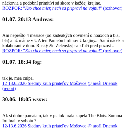
náckovia a podobní primitívi sú skoro v každej krajine.
ROZPOR: "
Kto chce mier, nech sa pripraví na vojnu!
" (rozhovor)
01.07. 20:13
Andreas:
Ani neprešlo 4 mesiace (od kadeakých obvinení o hoaxoch a bla,
bla) a už máme v UA ten Panteón hrdinov Ukrajiny... Samí nácek a
kolaborant v ňom. Ruský žid Zelenskyj sa kľačí pred pozost ..
ROZPOR: "
Kto chce mier, nech sa pripraví na vojnu!
" (rozhovor)
01.07. 18:34
fog:
tak je. mea culpa.
12-13.6.2026 Siedmy kruh priateľov Mošovce @ areál Drienok
(report)
30.06. 18:05
wsxw:
Ak si dobre pamatam, tak v piatok hrala kapela The Blots. Summa
Iru hrali v sobotu ?
12-13.6.2026 Siedmy kruh priateľov Mošovce @ areál Drienok