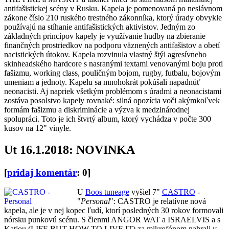
antifašistickej scény v Rusku. Kapela je pomenovaná po neslávnom
zákone číslo 210 ruského trestného zákonníka, ktorý úrady obvykle
používajú na stíhanie antifašistických aktivistov. Jedným zo
základných princípov kapely je využívanie hudby na zbieranie
finančných prostriedkov na podporu väznených antifašistov a obetí
nacistických útokov. Kapela rozvinula vlastný štýl agresívneho
skinheadského hardcore s nasranými textami venovanými boju proti
fašizmu, working class, pouličným bojom, rugby, futbalu, bojovým
umeniam a jednoty. Kapelu sa mnohokrát pokúšali napadnúť
neonacisti. Aj napriek všetkým problémom s úradmi a neonacistami
zostáva posolstvo kapely rovnaké: silná opozícia voči akýmkoľvek
formám fašizmu a diskriminácie a výzva k medzinárodnej
spolupráci. Toto je ich štvrtý album, ktorý vychádza v počte 300
kusov na 12" vinyle.
Ut 16.1.2018: NOVINKA
[
pridaj komentár
: 0]
U
Boos tuneage
vyšiel 7"
CASTRO
-
"
Personal
": CASTRO je relatívne nová
kapela, ale je v nej kopec ľudí, ktorí posledných 30 rokov formovali
nórsku punkovú scénu. S členmi ANGOR WAT a ISRAELVIS a s
Katjou (LIFE BUT HOW TO LIVE IT) za mikrofónom nahrali v