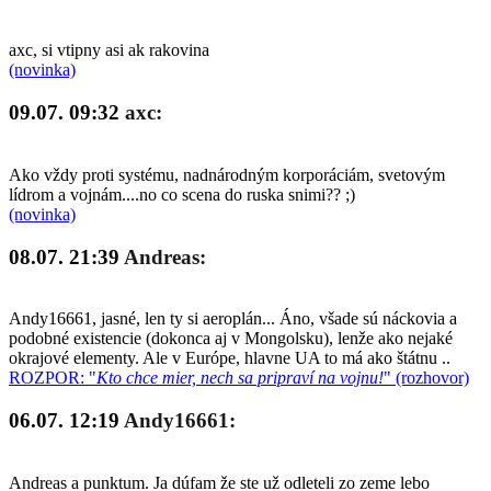
axc, si vtipny asi ak rakovina
(novinka)
09.07. 09:32
axc:
Ako vždy proti systému, nadnárodným korporáciám, svetovým
lídrom a vojnám....no co scena do ruska snimi?? ;)
(novinka)
08.07. 21:39
Andreas:
Andy16661, jasné, len ty si aeroplán... Áno, všade sú náckovia a
podobné existencie (dokonca aj v Mongolsku), lenže ako nejaké
okrajové elementy. Ale v Európe, hlavne UA to má ako štátnu ..
ROZPOR: "
Kto chce mier, nech sa pripraví na vojnu!
" (rozhovor)
06.07. 12:19
Andy16661:
Andreas a punktum. Ja dúfam že ste už odleteli zo zeme lebo