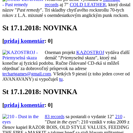
records
aj 7"
COLD LEATHER
, ktorý dostal
názov "
Past remedy
". Tri skladby chytľavého rocknrollu 70-tych
rokov z L.A. mixnuté s osemdesiatkovým anglickým punk rockom.
St 17.1.2018: NOVINKA
[
pridaj komentár
: 0]
Oneman projekt
KAZOSTROJ
vydáva ďalší
demáč "
Priemyselná skaza
", ktorý má
konečne aj fyzickú podobu. Ručne číslované CD-rká si môžeš
objednať za dobrovoľný príspevok na adrese
techartgames@gmail.com
. Všetkých 9 piesní (z toho jeden cover od
AVANAVANY) si vypočuješ
tu
.
St 17.1.2018: NOVINKA
[
pridaj komentár
: 0]
83 records
sa postarali o vydanie 12"
210
-
"
Dust in the eyes
": 210 vznikli v roku 2009 z
členov kapiel RAZOR BOIS, OLD STYLE VALUES, FEEDING
THE FIRE a MASKIT a takmer hneď sa stali hlasom militantnej