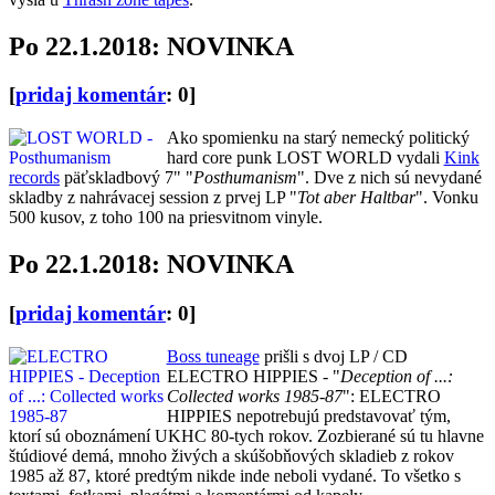
Po 22.1.2018: NOVINKA
[
pridaj komentár
: 0]
Ako spomienku na starý nemecký politický
hard core punk LOST WORLD vydali
Kink
records
päťskladbový 7" "
Posthumanism
". Dve z nich sú nevydané
skladby z nahrávacej session z prvej LP "
Tot aber Haltbar
". Vonku
500 kusov, z toho 100 na priesvitnom vinyle.
Po 22.1.2018: NOVINKA
[
pridaj komentár
: 0]
Boss tuneage
prišli s dvoj LP / CD
ELECTRO HIPPIES - "
Deception of ...:
Collected works 1985-87
": ELECTRO
HIPPIES nepotrebujú predstavovať tým,
ktorí sú oboznámení UKHC 80-tych rokov. Zozbierané sú tu hlavne
štúdiové demá, mnoho živých a skúšobňových skladieb z rokov
1985 až 87, ktoré predtým nikde inde neboli vydané. To všetko s