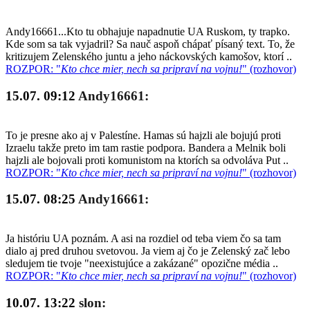
Andy16661...Kto tu obhajuje napadnutie UA Ruskom, ty trapko.
Kde som sa tak vyjadril? Sa nauč aspoň chápať písaný text. To, že
kritizujem Zelenského juntu a jeho náckovských kamošov, ktorí ..
ROZPOR: "
Kto chce mier, nech sa pripraví na vojnu!
" (rozhovor)
15.07. 09:12
Andy16661:
To je presne ako aj v Palestíne. Hamas sú hajzli ale bojujú proti
Izraelu takže preto im tam rastie podpora. Bandera a Melnik boli
hajzli ale bojovali proti komunistom na ktorích sa odvoláva Put ..
ROZPOR: "
Kto chce mier, nech sa pripraví na vojnu!
" (rozhovor)
15.07. 08:25
Andy16661:
Ja históriu UA poznám. A asi na rozdiel od teba viem čo sa tam
dialo aj pred druhou svetovou. Ja viem aj čo je Zelenský zač lebo
sledujem tie tvoje "neexistujúce a zakázané" opozične média ..
ROZPOR: "
Kto chce mier, nech sa pripraví na vojnu!
" (rozhovor)
10.07. 13:22
slon: