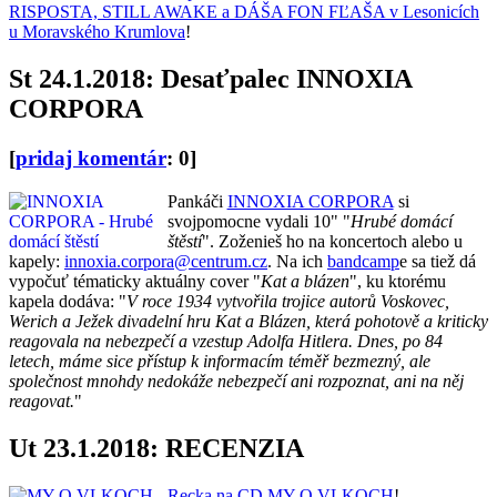
RISPOSTA, STILL AWAKE a DÁŠA FON FĽAŠA v Lesonicích
u Moravského Krumlova
!
St 24.1.2018: Desaťpalec INNOXIA
CORPORA
[
pridaj komentár
: 0]
Pankáči
INNOXIA CORPORA
si
svojpomocne vydali 10" "
Hrubé domácí
štěstí
". Zoženieš ho na koncertoch alebo u
kapely:
innoxia.corpora@centrum.cz
. Na ich
bandcamp
e sa tiež dá
vypočuť tématicky aktuálny cover "
Kat a blázen
", ku ktorému
kapela dodáva: "
V roce 1934 vytvořila trojice autorů Voskovec,
Werich a Ježek divadelní hru Kat a Blázen, která pohotově a kriticky
reagovala na nebezpečí a vzestup Adolfa Hitlera. Dnes, po 84
letech, máme sice přístup k informacím téměř bezmezný, ale
společnost mnohdy nedokáže nebezpečí ani rozpoznat, ani na něj
reagovat.
"
Ut 23.1.2018: RECENZIA
Recka na CD MY O VLKOCH
!