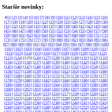
Staršie novinky:
#
[1]
[2]
[3]
[4]
[5]
[6]
[7]
[8]
[9]
[10]
[11]
[12]
[13]
[14]
[15]
[16]
[17]
[18]
[19]
[20]
[21]
[22]
[23]
[24]
[25]
[26]
[27]
[28]
[29]
[30]
[31]
[32]
[33]
[34]
[35]
[36]
[37]
[38]
[39]
[40]
[41]
[42]
[43]
[44]
[45]
[46]
[47]
[48]
[49]
[50]
[51]
[52]
[53]
[54]
[55]
[56]
[57]
[58]
[59]
[60]
[61]
[62]
[63]
[64]
[65]
[66]
[67]
[68]
[69]
[70]
[71]
[72]
[73]
[74]
[75]
[76]
[77]
[78]
[79]
[80]
[81]
[82]
[83]
[84]
[85]
[86]
[87]
[88]
[89]
[90]
[91]
[92]
[93]
[94]
[95]
[96]
[97]
[98]
[99]
[100]
[101]
[102]
[103]
[104]
[105]
[106]
[107]
[108]
[109]
[110]
[111]
[112]
[113]
[114]
[115]
[116]
[117]
[118]
[119]
[120]
[121]
[122]
[123]
[124]
[125]
[126]
[127]
[128]
[129]
[130]
[131]
[132]
[133]
[134]
[135]
[136]
[137]
[138]
[139]
[140]
[141]
[142]
[143]
[144]
[145]
[146]
[147]
[148]
[149]
[150]
[151]
[152]
[153]
[154]
[155]
[156]
[157]
[158]
[159]
[160]
[161]
[162]
[163]
[164]
[165]
[166]
[167]
[168]
[169]
[170]
[171]
[172]
[173]
[174]
[175]
[176]
[177]
[178]
[179]
[180]
[181]
[182]
[183]
[184]
[185]
[186]
[187]
[188]
[189]
[190]
[191]
[192]
[193]
[194]
[195]
[196]
[197]
[198]
[199]
[200]
[201]
[202]
[203]
[204]
[205]
[206]
[207]
[208]
[209]
[210]
[211]
[212]
[213]
[214]
[215]
[216]
[217]
[218]
[219]
[220]
[221]
[222]
[223]
[224]
[225]
[226]
[227]
[228]
[229]
[230]
[231]
[232]
[233]
[234]
[235]
[236]
[237]
[238]
[239]
[240]
[241]
[242]
[243]
[244]
[245]
[246]
[247]
[248]
[249]
[250]
[251]
[252]
[253]
[254]
[255]
[256]
[257]
[258]
[259]
[260]
[261]
[262]
[263]
[264]
[265]