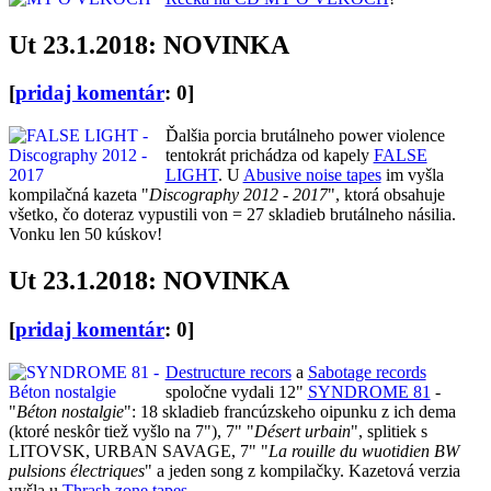
Ut 23.1.2018: NOVINKA
[
pridaj komentár
: 0]
Ďalšia porcia brutálneho power violence
tentokrát prichádza od kapely
FALSE
LIGHT
. U
Abusive noise tapes
im vyšla
kompilačná kazeta "
Discography 2012 - 2017
", ktorá obsahuje
všetko, čo doteraz vypustili von = 27 skladieb brutálneho násilia.
Vonku len 50 kúskov!
Ut 23.1.2018: NOVINKA
[
pridaj komentár
: 0]
Destructure recors
a
Sabotage records
spoločne vydali 12"
SYNDROME 81
-
"
Béton nostalgie
": 18 skladieb francúzskeho oipunku z ich dema
(ktoré neskôr tiež vyšlo na 7"), 7" "
Désert urbain
", splitiek s
LITOVSK, URBAN SAVAGE, 7" "
La rouille du wuotidien BW
pulsions électriques
" a jeden song z kompilačky. Kazetová verzia
vyšla u
Thrash zone tapes
.