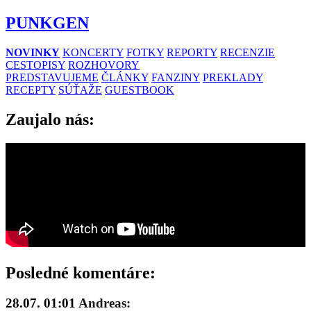
PUNKGEN
NOVINKY
KONCERTY
FOTKY
REPORTY
RECENZIE
CESTOPISY
ROZHOVORY
PREDSTAVUJEME
ČLÁNKY
FANZINY
PREKLADY
RECEPTY
SÚŤAŽE
GUESTBOOK
Zaujalo nás:
Posledné komentáre:
28.07. 01:01
Andreas: