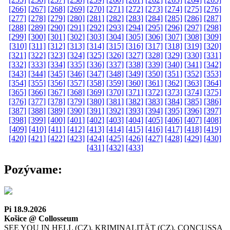
[266]
[267]
[268]
[269]
[270]
[271]
[272]
[273]
[274]
[275]
[276]
[277]
[278]
[279]
[280]
[281]
[282]
[283]
[284]
[285]
[286]
[287]
[288]
[289]
[290]
[291]
[292]
[293]
[294]
[295]
[296]
[297]
[298]
[299]
[300]
[301]
[302]
[303]
[304]
[305]
[306]
[307]
[308]
[309]
[310]
[311]
[312]
[313]
[314]
[315]
[316]
[317]
[318]
[319]
[320]
[321]
[322]
[323]
[324]
[325]
[326]
[327]
[328]
[329]
[330]
[331]
[332]
[333]
[334]
[335]
[336]
[337]
[338]
[339]
[340]
[341]
[342]
[343]
[344]
[345]
[346]
[347]
[348]
[349]
[350]
[351]
[352]
[353]
[354]
[355]
[356]
[357]
[358]
[359]
[360]
[361]
[362]
[363]
[364]
[365]
[366]
[367]
[368]
[369]
[370]
[371]
[372]
[373]
[374]
[375]
[376]
[377]
[378]
[379]
[380]
[381]
[382]
[383]
[384]
[385]
[386]
[387]
[388]
[389]
[390]
[391]
[392]
[393]
[394]
[395]
[396]
[397]
[398]
[399]
[400]
[401]
[402]
[403]
[404]
[405]
[406]
[407]
[408]
[409]
[410]
[411]
[412]
[413]
[414]
[415]
[416]
[417]
[418]
[419]
[420]
[421]
[422]
[423]
[424]
[425]
[426]
[427]
[428]
[429]
[430]
[431]
[432]
[433]
Pozývame:
Pi 18.9.2026
Košice @ Collosseum
SEE YOU IN HELL (CZ), KRIMINALITÄT (CZ), CONCUSSA