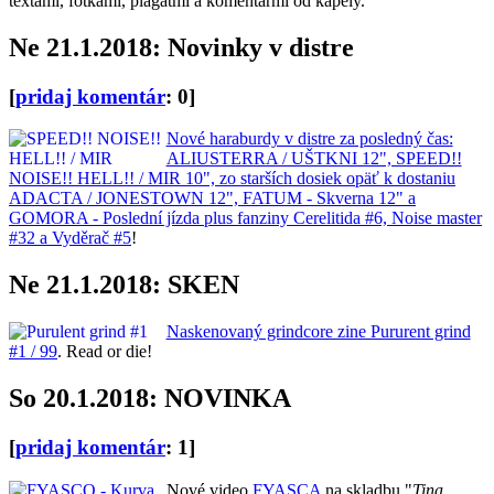
textami, fotkami, plagátmi a komentármi od kapely.
Ne 21.1.2018: Novinky v distre
[
pridaj komentár
: 0]
Nové haraburdy v distre za posledný čas:
ALIUSTERRA / UŠTKNI 12", SPEED!!
NOISE!! HELL!! / MIR 10", zo starších dosiek opäť k dostaniu
ADACTA / JONESTOWN 12", FATUM - Skverna 12" a
GOMORA - Poslední jízda plus fanziny Cerelitida #6, Noise master
#32 a Vyděrač #5
!
Ne 21.1.2018: SKEN
Naskenovaný grindcore zine Pururent grind
#1 / 99
. Read or die!
So 20.1.2018: NOVINKA
[
pridaj komentár
: 1]
Nové video
FYASCA
na skladbu "
Tina