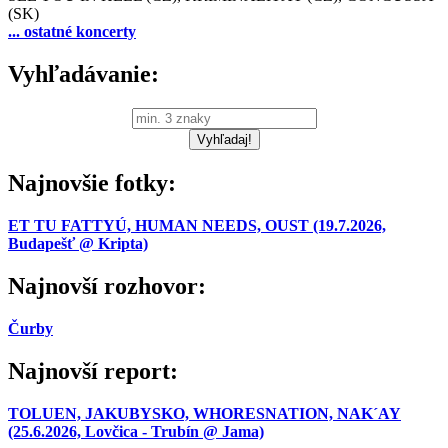
(SK)
... ostatné koncerty
Vyhľadávanie:
Najnovšie fotky:
ET TU FATTYÚ, HUMAN NEEDS, OUST (19.7.2026,
Budapešť @ Kripta)
Najnovší rozhovor:
Čurby
Najnovší report:
TOLUEN, JAKUBYSKO, WHORESNATION, NAK´AY
(25.6.2026, Lovčica - Trubín @ Jama)