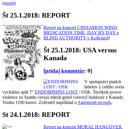
(report)
Št 25.1.2018: REPORT
Report na koncert CINNAMON WIND,
MEDICATION TIME, DAY BY DAY a
BLIND AUTHORITY v Košiciach
!
Št 25.1.2018: USA versus
Kanada
[
pridaj komentár
: 0]
V spoluprávi piatich
labelov z celého sveta
vychádza split 7"
ENDORPHINS LOST
/ OSK. Štyrikrát power
violence zo Seattlu versus trikrát grind coreový buldozér z Kanady.
Vonku 1100 kusov. Zoženieš napríklad u
Agromosh records
.
St 24.1.2018: REPORT
Report na koncert MORAL HANGOVER,