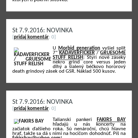
St 7.9.2016: NOVINKA
[
pridaj komentár
: 0]
U
Morbid generation
vyšiel split
7"
KADAVERFICKER
/
GRUESOME
STUFF RELISH
: Štyri nové záseky
nekro grind core versus jeden
dlhý a šialený béčkovo hororový
death grindový zásek od GSR. Náklad 500 kusov.
St 7.9.2016: NOVINKA
[
pridaj komentár
: 0]
Talianski pankeri
FAKIRS BAY
hľadajú u nás koncerty na
začiatok ďalšieho roka. Sú nenároční, chcú hlavne
hrať, takže sa dá s nimi na hocičom dohodnúť. Píš na