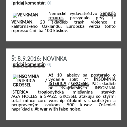
[
pridaj komentár
: 0]
Nemecké vydavateľstvo
Sengaja
records
prevydalo prvý 7"
VENKMAN
. 23 skladieb trash violence z
kalifornského Oaklandu. Európska verzia tohto
repressu činí iba 100 kúskov.
Št 8.9.2016: NOVINKA
[
pridaj komentár
: 0]
Až 10 labelov sa postaralo o
vydanie split 7"
INSOMNIA
ISTERICA
/
GROSSEL
. Päť skladieb
od švajčiarských INSOMNIA
ISTERICA, troglodytická miešanina starých
AGATHOCLES a SPAZZ. GROSSEL atakujú so štyrmi
total mince core worship útokmi s chaotickým a
neupraveným zvukom. 500 kusov. Zoženieš
napríklad u
At war with false noise
.