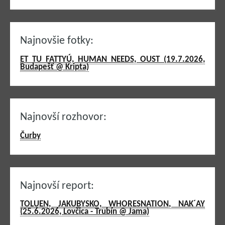
Najnovšie fotky:
ET TU FATTYÚ, HUMAN NEEDS, OUST (19.7.2026,
Budapešť @ Kripta)
Najnovší rozhovor:
Čurby
Najnovší report:
TOLUEN, JAKUBYSKO, WHORESNATION, NAK´AY
(25.6.2026, Lovčica - Trubín @ Jama)