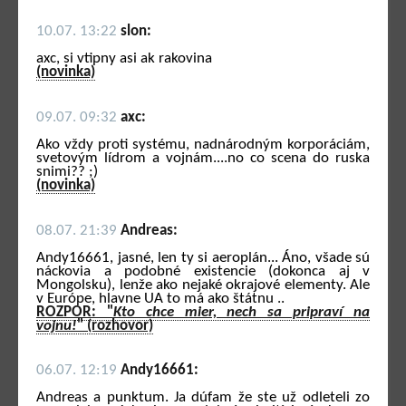
10.07. 13:22
slon:
axc, si vtipny asi ak rakovina
(novinka)
09.07. 09:32
axc:
Ako vždy proti systému, nadnárodným korporáciám,
svetovým lídrom a vojnám....no co scena do ruska
snimi?? ;)
(novinka)
08.07. 21:39
Andreas:
Andy16661, jasné, len ty si aeroplán... Áno, všade sú
náckovia a podobné existencie (dokonca aj v
Mongolsku), lenže ako nejaké okrajové elementy. Ale
v Európe, hlavne UA to má ako štátnu ..
ROZPOR: "
Kto chce mier, nech sa pripraví na
vojnu!
" (rozhovor)
06.07. 12:19
Andy16661:
Andreas a punktum. Ja dúfam že ste už odleteli zo