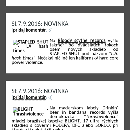
St 7.9.2016: NOVINKA
[
pridaj komentár
: 6]
Na
Bloody scythe records
vyšlo
takmer po dvadsiatich rokoch
osem nových skladieb od
STAPLED SHUT pod názvom "
L.A.
hash times
". Nečakaj nič iné len kalifornský hard core
power violence.
St 7.9.2016: NOVINKA
[
pridaj komentár
: 0]
Na maďarskom labely Drinkin´
beer in bandana records vyšla
demokazeta "
Thrashviolence
"
mladej brazílskej kapelke
BLIGHT
. 17 ultra rýchlych
skladieb s covermi PODEPA, DFC alebo SORDO, pri
ktorých ti pokriví šiltovku.