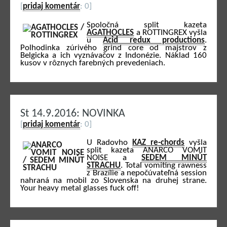
[
pridaj komentár
: 0]
Spoločná split kazeta
AGATHOCLES
a ROTTINGREX vyšla
u
Acid redux productions
.
Polhodinka zúrivého grind core od majstrov z
Belgicka a ich vyznávačov z Indonézie. Náklad 160
kusov v rôznych farebných prevedeniach.
St 14.9.2016: NOVINKA
[
pridaj komentár
: 0]
U Radovho
KAZ re-chords
vyšla
split kazeta ANARCO VOMIT
NOISE a
SEDEM MINÚT
STRACHU
. Total vomiting rawness
z Brazílie a nepočúvateľná session
nahraná na mobil zo Slovenska na druhej strane.
Your heavy metal glasses fuck off!