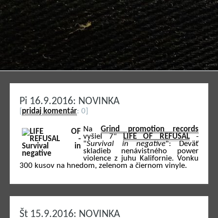
Pi 16.9.2016: NOVINKA
[
pridaj komentár
: 0]
Na
Grind promotion records
vyšiel 7"
LIFE OF REFUSAL
-
"
Survival in negative
": Deväť
skladieb nenávistného power
violence z juhu Kalifornie. Vonku
300 kusov na hnedom, zelenom a čiernom vinyle.
Št 15.9.2016: NOVINKA