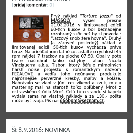
[
pridaj komentár
: 0]
Prvý náklad "
Torture jazzu
" od
MASSOLY
vyšiel presne
01.03.2016 v limitovanej edícii
60-tich kusov a bol beznádejne
rozobraný skôr než by si povedal:
"Jazzový snob žere hovna". Druhý
(a zároveň posledný) náklad v
limitovanej edícii 50-tich kusov vychádza práve
teraz. Na priehľadnom lathé cut asfalte o rýchlosti 45
rpm nájdeš 7 trackov na ploche 07:50. Obal v pote
tváre načmáral ľahko úchylný Talian Nicola
Vinciguerra a.k.a. Tisbor, ktorý šéfuje mimoiných
harsh noise projektu s romantickým názvom
FECALOVE a vedľa toho neúnavne produkuje
najrôznejšie perverzné kresby, maľby a koláže.
Nahrávalo se vlani v júni cez víkend a zvuk, mix a
mastering mal na starosti toľko obľúbený Mroš z
ostravského štúdia Mroš. Celú túto srandu si kapela
vydala sama na vlastné náklady a za 130,- pošta
môže byť tvoja. Piš na:
666bpm@seznam.cz
.
Št 8.9.2016: NOVINKA