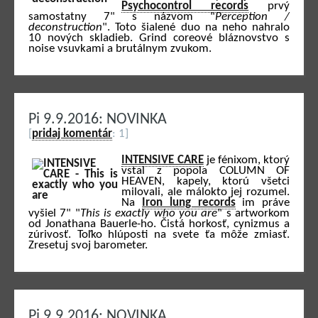
Psychocontrol records
prvý
samostatny 7" s názvom "
Perception /
deconstruction
". Toto šialené duo na neho nahralo
10 nových skladieb. Grind coreové bláznovstvo s
noise vsuvkami a brutálnym zvukom.
Pi 9.9.2016: NOVINKA
[
pridaj komentár
: 1]
INTENSIVE CARE
je fénixom, ktorý
vstal z popola COLUMN OF
HEAVEN, kapely, ktorú všetci
milovali, ale málokto jej rozumel.
Na
Iron lung records
im práve
vyšiel 7" "
This is exactly who you are
" s artworkom
od Jonathana Bauerle-ho. Čistá horkosť, cynizmus a
zúrivosť. Toľko hlúposti na svete ťa môže zmiasť.
Zresetuj svoj barometer.
Pi 9.9.2016: NOVINKA