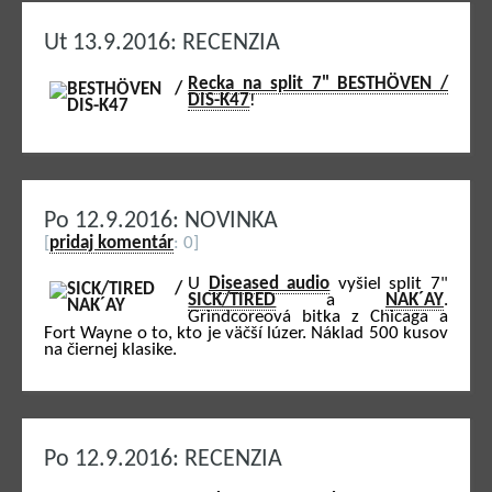
Ut 13.9.2016: RECENZIA
Recka na split 7" BESTHÖVEN /
DIS-K47
!
Po 12.9.2016: NOVINKA
[
pridaj komentár
: 0]
U
Diseased audio
vyšiel split 7"
SICK/TIRED
a
NAK´AY
.
Grindcoreová bitka z Chicaga a
Fort Wayne o to, kto je väčší lúzer. Náklad 500 kusov
na čiernej klasike.
Po 12.9.2016: RECENZIA