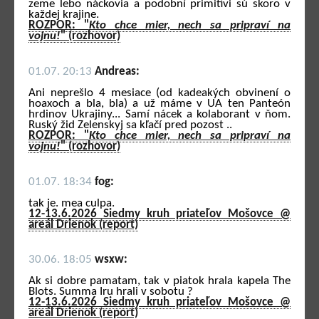
zeme lebo náckovia a podobní primitívi sú skoro v
každej krajine.
ROZPOR: "
Kto chce mier, nech sa pripraví na
vojnu!
" (rozhovor)
01.07. 20:13
Andreas:
Ani neprešlo 4 mesiace (od kadeakých obvinení o
hoaxoch a bla, bla) a už máme v UA ten Panteón
hrdinov Ukrajiny... Samí nácek a kolaborant v ňom.
Ruský žid Zelenskyj sa kľačí pred pozost ..
ROZPOR: "
Kto chce mier, nech sa pripraví na
vojnu!
" (rozhovor)
01.07. 18:34
fog:
tak je. mea culpa.
12-13.6.2026 Siedmy kruh priateľov Mošovce @
areál Drienok (report)
30.06. 18:05
wsxw:
Ak si dobre pamatam, tak v piatok hrala kapela The
Blots. Summa Iru hrali v sobotu ?
12-13.6.2026 Siedmy kruh priateľov Mošovce @
areál Drienok (report)