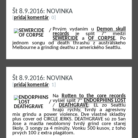
Št 8.9.2016: NOVINKA
[
pridaj komentár
: 0]
Prvým vydaním u
Demon skull
records
je split 7" medzi
SEWERCIDE
a
OF CORPSE
. Po
jednom songu od death thrashu z austrálskeho
Melbourne a grinding deathu z amerického Seattlu.
Št 8.9.2016: NOVINKA
[
pridaj komentár
: 1]
Na
Rotten to the core records
vyšiel split 7"
ENDORPHINS LOST
/
DEATHGRAVE
: EL zo Seattlu
hrajú rýchly, tvrdý a agresívny
mix grindu a power violence. Dve vlastné skladby
plus cover od CIRCLE JERKS. DEATHGRAVE sú zo San
Jose a mastia neoblomný tvrdý grind core starej
školy. 3 songy za 4 minúty. Vonku 500 kusov, z toho
prvých 100 z extra plagátom.