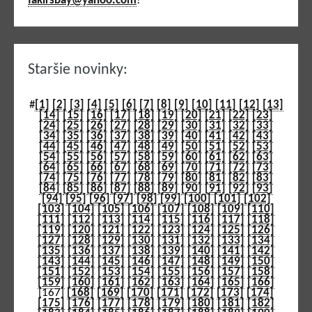
fakirsbay@yahoo.com
!
Staršie novinky:
#
[1]
[2]
[3]
[4]
[5]
[6]
[7]
[8]
[9]
[10]
[11]
[12]
[13]
[14]
[15]
[16]
[17]
[18]
[19]
[20]
[21]
[22]
[23]
[24]
[25]
[26]
[27]
[28]
[29]
[30]
[31]
[32]
[33]
[34]
[35]
[36]
[37]
[38]
[39]
[40]
[41]
[42]
[43]
[44]
[45]
[46]
[47]
[48]
[49]
[50]
[51]
[52]
[53]
[54]
[55]
[56]
[57]
[58]
[59]
[60]
[61]
[62]
[63]
[64]
[65]
[66]
[67]
[68]
[69]
[70]
[71]
[72]
[73]
[74]
[75]
[76]
[77]
[78]
[79]
[80]
[81]
[82]
[83]
[84]
[85]
[86]
[87]
[88]
[89]
[90]
[91]
[92]
[93]
[94]
[95]
[96]
[97]
[98]
[99]
[100]
[101]
[102]
[103]
[104]
[105]
[106]
[107]
[108]
[109]
[110]
[111]
[112]
[113]
[114]
[115]
[116]
[117]
[118]
[119]
[120]
[121]
[122]
[123]
[124]
[125]
[126]
[127]
[128]
[129]
[130]
[131]
[132]
[133]
[134]
[135]
[136]
[137]
[138]
[139]
[140]
[141]
[142]
[143]
[144]
[145]
[146]
[147]
[148]
[149]
[150]
[151]
[152]
[153]
[154]
[155]
[156]
[157]
[158]
[159]
[160]
[161]
[162]
[163]
[164]
[165]
[166]
[167]
[168]
[169]
[170]
[171]
[172]
[173]
[174]
[175]
[176]
[177]
[178]
[179]
[180]
[181]
[182]