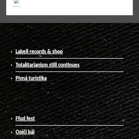
Labell records & shop
Totalitarianism still continues
Pivná turistika
Ffud fest
Opičí bál