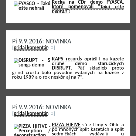
Recka na CDr demo FYASCA,
ktoré pomenovali "
Takú ešte
nehrali
"
!
Pi 9.9.2016: NOVINKA
[
pridaj komentár
: 0]
RAPS records
oprášili na kazete
druhé demo staručičkých
DISRUPT
. Päť skladieb proto
grind crustu bolo pôvodne vydaných na kazete v
roku 1989 a o rok neskôr aj na 7".
Pi 9.9.2016: NOVINKA
[
pridaj komentár
: 0]
PIZZA HIFIVE
sú z Limy v Ohiu a
po mnohých split kazetách a split
sedmičkách vydávajú u