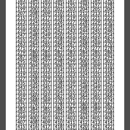
[183]
[184]
[185]
[186]
[187]
[188]
[189]
[190]
[191]
[192]
[193]
[194]
[195]
[196]
[197]
[198]
[199]
[200]
[201]
[202]
[203]
[204]
[205]
[206]
[207]
[208]
[209]
[210]
[211]
[212]
[213]
[214]
[215]
[216]
[217]
[218]
[219]
[220]
[221]
[222]
[223]
[224]
[225]
[226]
[227]
[228]
[229]
[230]
[231]
[232]
[233]
[234]
[235]
[236]
[237]
[238]
[239]
[240]
[241]
[242]
[243]
[244]
[245]
[246]
[247]
[248]
[249]
[250]
[251]
[252]
[253]
[254]
[255]
[256]
[257]
[258]
[259]
[260]
[261]
[262]
[263]
[264]
[265]
[266]
[267]
[268]
[269]
[270]
[271]
[272]
[273]
[274]
[275]
[276]
[277]
[278]
[279]
[280]
[281]
[282]
[283]
[284]
[285]
[286]
[287]
[288]
[289]
[290]
[291]
[292]
[293]
[294]
[295]
[296]
[297]
[298]
[299]
[300]
[301]
[302]
[303]
[304]
[305]
[306]
[307]
[308]
[309]
[310]
[311]
[312]
[313]
[314]
[315]
[316]
[317]
[318]
[319]
[320]
[321]
[322]
[323]
[324]
[325]
[326]
[327]
[328]
[329]
[330]
[331]
[332]
[333]
[334]
[335]
[336]
[337]
[338]
[339]
[340]
[341]
[342]
[343]
[344]
[345]
[346]
[347]
[348]
[349]
[350]
[351]
[352]
[353]
[354]
[355]
[356]
[357]
[358]
[359]
[360]
[361]
[362]
[363]
[364]
[365]
[366]
[367]
[368]
[369]
[370]
[371]
[372]
[373]
[374]
[375]
[376]
[377]
[378]
[379]
[380]
[381]
[382]
[383]
[384]
[385]
[386]
[387]
[388]
[389]
[390]
[391]
[392]
[393]
[394]
[395]
[396]
[397]
[398]
[399]
[400]
[401]
[402]
[403]
[404]
[405]
[406]
[407]
[408]
[409]
[410]
[411]
[412]
[413]
[414]
[415]
[416]
[417]
[418]
[419]
[420]
[421]
[422]