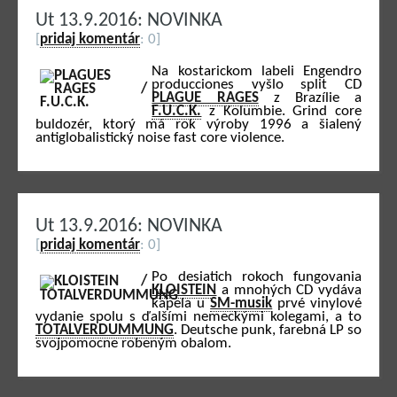
Ut 13.9.2016: NOVINKA
[
pridaj komentár
: 0]
Na kostarickom labeli Engendro
producciones vyšlo split CD
PLAGUE RAGES
z Brazílie a
F.U.C.K.
z Kolumbie. Grind core
buldozér, ktorý má rok výroby 1996 a šialený
antiglobalistický noise fast core violence.
Ut 13.9.2016: NOVINKA
[
pridaj komentár
: 0]
Po desiatich rokoch fungovania
KLOISTEIN
a mnohých CD vydáva
kapela u
SM-musik
prvé vinylové
vydanie spolu s ďalšími nemeckými kolegami, a to
TOTALVERDUMMUNG
. Deutsche punk, farebná LP so
svojpomocne robeným obalom.