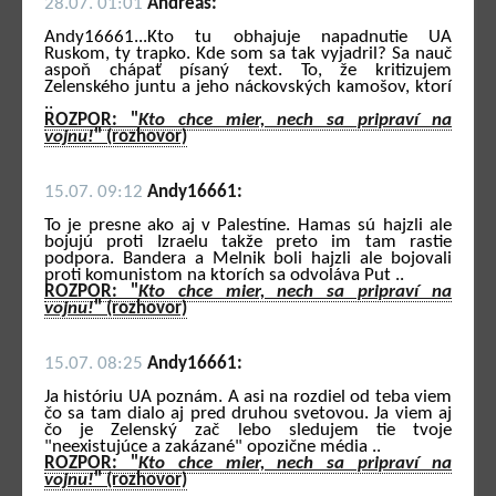
28.07. 01:01
Andreas:
Andy16661...Kto tu obhajuje napadnutie UA
Ruskom, ty trapko. Kde som sa tak vyjadril? Sa nauč
aspoň chápať písaný text. To, že kritizujem
Zelenského juntu a jeho náckovských kamošov, ktorí
..
ROZPOR: "
Kto chce mier, nech sa pripraví na
vojnu!
" (rozhovor)
15.07. 09:12
Andy16661:
To je presne ako aj v Palestíne. Hamas sú hajzli ale
bojujú proti Izraelu takže preto im tam rastie
podpora. Bandera a Melnik boli hajzli ale bojovali
proti komunistom na ktorích sa odvoláva Put ..
ROZPOR: "
Kto chce mier, nech sa pripraví na
vojnu!
" (rozhovor)
15.07. 08:25
Andy16661:
Ja históriu UA poznám. A asi na rozdiel od teba viem
čo sa tam dialo aj pred druhou svetovou. Ja viem aj
čo je Zelenský zač lebo sledujem tie tvoje
"neexistujúce a zakázané" opozične média ..
ROZPOR: "
Kto chce mier, nech sa pripraví na
vojnu!
" (rozhovor)