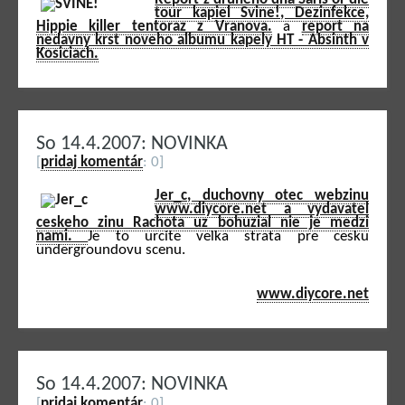
tour kapiel Svine!, Dezinfekce,
Hippie killer tentoraz z Vranova.
a
report na
nedavny krst noveho albumu kapely HT - Absinth v
Kosiciach.
So 14.4.2007: NOVINKA
[
pridaj komentár
: 0]
Jer_c, duchovny otec webzinu
www.diycore.net a vydavatel
ceskeho zinu Rachota uz bohuzial nie je medzi
nami.
Je to urcite velka strata pre cesku
undergroundovu scenu.
www.diycore.net
So 14.4.2007: NOVINKA
[
pridaj komentár
: 0]