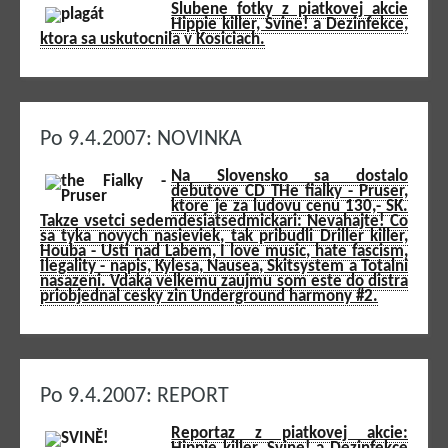
Slubene fotky z piatkovej akcie
Hippie killer, Svine! a Dezinfekce,
ktora sa uskutocnila v Kosiciach.
Po 9.4.2007: NOVINKA
Na Slovensko sa dostalo
debutove CD THe fialky - Pruser,
ktore je za ludovu cenu 130,- SK.
Takze vsetci sedemdesiatsedmickari: Nevahajte! Co
sa tyka novych nasieviek, tak pribudli Driller killer,
Houba - Usti nad Labem, I love music, hate fascism,
Ilegality - napis, Kylesa, Nausea, Skitsystem a Totalni
nasazeni. Vdaka velkemu zaujmu som este do distra
priobjednal cesky zin Underground harmony #2.
Po 9.4.2007: REPORT
Reportaz z piatkovej akcie: