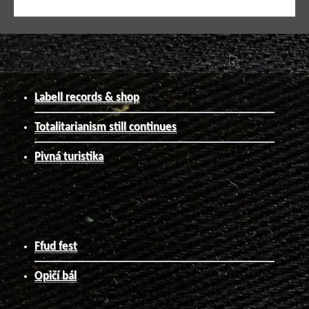
Labell records & shop
Totalitarianism still continues
Pivná turistika
Ffud fest
Opičí bál