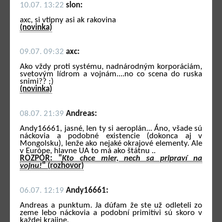
10.07. 13:22
slon:
axc, si vtipny asi ak rakovina
(novinka)
09.07. 09:32
axc:
Ako vždy proti systému, nadnárodným korporáciám,
svetovým lídrom a vojnám....no co scena do ruska
snimi?? ;)
(novinka)
08.07. 21:39
Andreas:
Andy16661, jasné, len ty si aeroplán... Áno, všade sú
náckovia a podobné existencie (dokonca aj v
Mongolsku), lenže ako nejaké okrajové elementy. Ale
v Európe, hlavne UA to má ako štátnu ..
ROZPOR: "
Kto chce mier, nech sa pripraví na
vojnu!
" (rozhovor)
06.07. 12:19
Andy16661:
Andreas a punktum. Ja dúfam že ste už odleteli zo
zeme lebo náckovia a podobní primitívi sú skoro v
každej krajine.