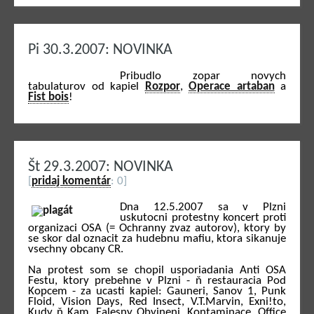
Pi 30.3.2007: NOVINKA
Pribudlo zopar novych
tabulaturov od kapiel
Rozpor
,
Operace artaban
a
Fist bois
!
Št 29.3.2007: NOVINKA
[
pridaj komentár
: 0]
Dna 12.5.2007 sa v Plzni
uskutocni protestny koncert proti
organizaci OSA (= Ochranny zvaz autorov), ktory by
se skor dal oznacit za hudebnu mafiu, ktora sikanuje
vsechny obcany CR.
Na protest som se chopil usporiadania Anti OSA
Festu, ktory prebehne v Plzni - ň restauracia Pod
Kopcem - za ucasti kapiel: Gauneri, Sanov 1, Punk
Floid, Vision Days, Red Insect, V.T.Marvin, Exni!to,
Kudy ň Kam, Falesny Obvineni, Kontaminace, Office