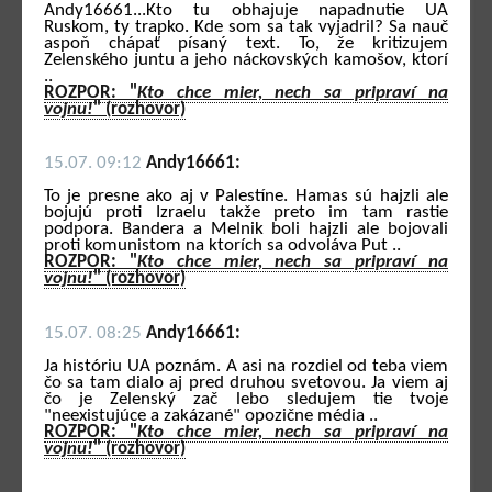
Andy16661...Kto tu obhajuje napadnutie UA
Ruskom, ty trapko. Kde som sa tak vyjadril? Sa nauč
aspoň chápať písaný text. To, že kritizujem
Zelenského juntu a jeho náckovských kamošov, ktorí
..
ROZPOR: "
Kto chce mier, nech sa pripraví na
vojnu!
" (rozhovor)
15.07. 09:12
Andy16661:
To je presne ako aj v Palestíne. Hamas sú hajzli ale
bojujú proti Izraelu takže preto im tam rastie
podpora. Bandera a Melnik boli hajzli ale bojovali
proti komunistom na ktorích sa odvoláva Put ..
ROZPOR: "
Kto chce mier, nech sa pripraví na
vojnu!
" (rozhovor)
15.07. 08:25
Andy16661:
Ja históriu UA poznám. A asi na rozdiel od teba viem
čo sa tam dialo aj pred druhou svetovou. Ja viem aj
čo je Zelenský zač lebo sledujem tie tvoje
"neexistujúce a zakázané" opozične média ..
ROZPOR: "
Kto chce mier, nech sa pripraví na
vojnu!
" (rozhovor)