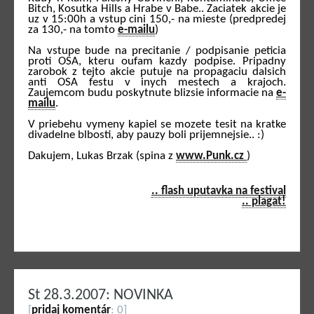
Bitch, Kosutka Hills a Hrabe v Babe.. Zaciatek akcie je
uz v 15:00h a vstup cini 150,- na mieste (predpredej
za 130,- na tomto
e-mailu
)
Na vstupe bude na precitanie / podpisanie peticia
proti OSA, kteru oufam kazdy podpise. Pripadny
zarobok z tejto akcie putuje na propagaciu dalsich
anti OSA festu v inych mestech a krajoch.
Zaujemcom budu poskytnute blizsie informacie na
e-
mailu
.
V priebehu vymeny kapiel se mozete tesit na kratke
divadelne blbosti, aby pauzy boli prijemnejsie.. :)
Dakujem, Lukas Brzak (spina z
www.Punk.cz
)
.. flash uputavka na festival
.. plagat!
St 28.3.2007: NOVINKA
[
pridaj komentár
: 0]