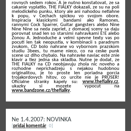
rovnych sedem rokov. A je nutno konstatovat, ze sa
cakanie vyplatilo. THE FIALKY dokazali, ze su na poli
melodickeho punku, ktory ale ani nahodou netiahne
k popu, v Cechach spickou vo svojom obore.
Inspiracia klasickymi bandami ako Ramones,
rannymi Cock Sparrer, Guitar gangsters alebo Nine
Nine Nine sa neda zapriet, z domacej sceny sa daju
porovnat snad len so starsimi nahravkami E!E alebo
Zonou A. Jednoduche a velmi spevne texty vas po
pocuti len tak neopustia, v kombinacii s paradnym
zvukom, CD bolo nahrane vo vybornom prazskom
studiu 3bees, tu mame nieco, co na ceske punk
scene uz dlho chybalo. Na nahravke naviac este znie
klavir a tiez jedna ska skladba. Nutne je dodat, ze
THE FIALKY na CD neobjavuju zhola nic noveho a
rozhodne neprichadzeju s nejakou hudobnou
originalitou, je to proste len poriadna porcia
trojakordovych hitov, co urcite nie je PRŮSER!
Oficialne stranky kapely su:
www.thefialky.cz
,
ukazky si mozete vypocut na
www.bandzone.cz/thefialky
.
Ne 1.4.2007: NOVINKA
[
pridaj komentár
: 0]