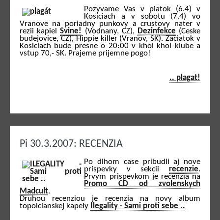
Pozyvame Vas v piatok (6.4) v
Kosiciach a v sobotu (7.4) vo
Vranove na poriadny punkovy a crustovy nater v
rezii kapiel
Svine!
(Vodnany, CZ),
Dezinfekce
(Ceske
budejovice, CZ), Hippie killer (Vranov, SK). Zaciatok v
Kosiciach bude presne o 20:00 v khoi khoi klube a
vstup 70,- SK. Prajeme prijemne pogo!
.. plagat!
Pi 30.3.2007: RECENZIA
Po dlhom case pribudli aj nove
prispevky v sekcii
recenzie
.
Prvym prispevkom je recenzia na
Promo CD od zvolenskych
Madcult
.
Druhou recenziou je recenzia na novy album
topolcianskej kapely
Ilegality - Sami proti sebe ..