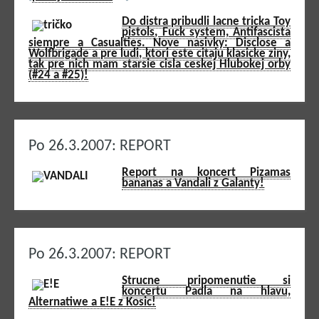
Do distra pribudli lacne tricka Toy
pistols, Fuck system, Antifascista
siempre a Casualties. Nove nasivky: Disclose a
Wolfbrigade a pre ludi, ktori este citaju klasicke ziny,
tak pre nich mam starsie cisla ceskej Hlubokej orby
(#24 a #25)!
Po 26.3.2007: REPORT
Report na koncert Pizamas
bananas a Vandali z Galanty!
Po 26.3.2007: REPORT
Strucne pripomenutie si
koncertu Padla na hlavu,
Alternatiwe a E!E z Kosic!