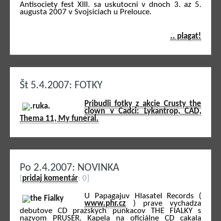
Antisociety fest XIII. sa uskutocni v dnoch 3. az 5.
augusta 2007 v Svojsiciach u Prelouce.
.. plagat!
Št 5.4.2007: FOTKY
Pribudli fotky z akcie Crusty the
clown v Cadci: Lykantrop, CAD,
Thema 11, My funeral.
Po 2.4.2007: NOVINKA
[
pridaj komentár
: 0]
U Papagajuv Hlasatel Records (
www.phr.cz
) prave vychadza
debutove CD prazskych punkacov THE FIALKY s
nazvom PRUSER. Kapela na oficiálne CD cakala