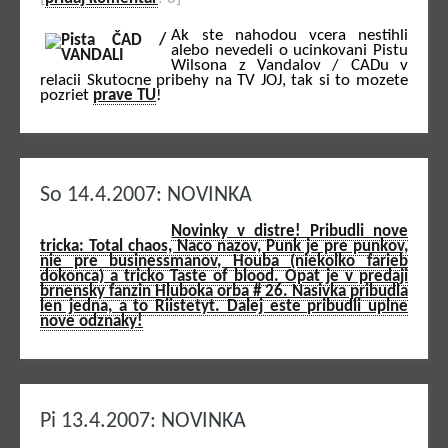
Ak ste nahodou vcera nestihli
alebo nevedeli o ucinkovani Pistu
Wilsona z Vandalov / CADu v
relacii Skutocne pribehy na TV JOJ, tak si to mozete
pozriet
prave TU
!
So 14.4.2007: NOVINKA
Novinky v distre! Pribudli nove
tricka: Total chaos, Naco nazov, Punk je pre punkov,
nie pre businessmanov, Houba (niekolko farieb
dokonca) a tricko Taste of blood. Opat je v predaji
brnensky fanzin Hluboka orba # 26. Nasivka pribudla
len jedna, a to Riistetyt. Dalej este pribudli uplne
nove odznaky!
Pi 13.4.2007: NOVINKA