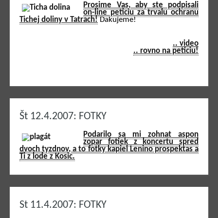
Prosime Vas, aby ste podpisali
on-line peticiu za trvalu ochranu
Tichej doliny v Tatrach!
Dakujeme!
.. video
.. rovno na peticiu!
Št 12.4.2007: FOTKY
Podarilo sa mi zohnat aspon
zopar fotiek z koncertu spred
dvoch tyzdnov, a to fotky kapiel Lenino prospektas a
Ti z lode z Kosic.
St 11.4.2007: FOTKY