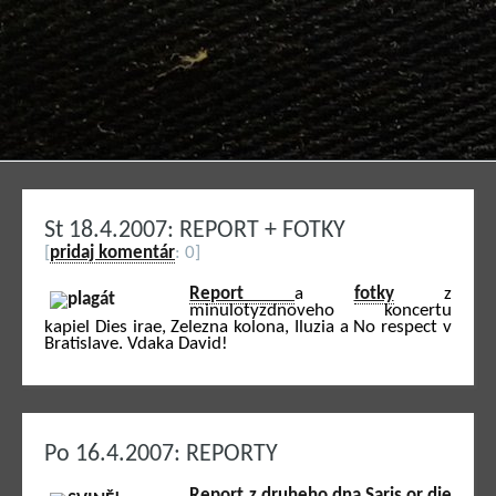
St 18.4.2007: REPORT + FOTKY
[
pridaj komentár
: 0]
Report
a
fotky
z
minulotyzdnoveho koncertu
kapiel Dies irae, Zelezna kolona, Iluzia a No respect v
Bratislave. Vdaka David!
Po 16.4.2007: REPORTY
Report z druheho dna Saris or die