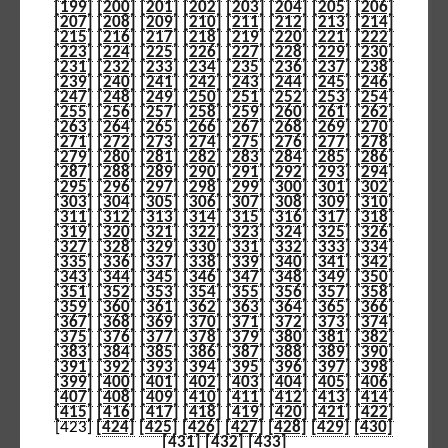
[199]
[200]
[201]
[202]
[203]
[204]
[205]
[206]
[207]
[208]
[209]
[210]
[211]
[212]
[213]
[214]
[215]
[216]
[217]
[218]
[219]
[220]
[221]
[222]
[223]
[224]
[225]
[226]
[227]
[228]
[229]
[230]
[231]
[232]
[233]
[234]
[235]
[236]
[237]
[238]
[239]
[240]
[241]
[242]
[243]
[244]
[245]
[246]
[247]
[248]
[249]
[250]
[251]
[252]
[253]
[254]
[255]
[256]
[257]
[258]
[259]
[260]
[261]
[262]
[263]
[264]
[265]
[266]
[267]
[268]
[269]
[270]
[271]
[272]
[273]
[274]
[275]
[276]
[277]
[278]
[279]
[280]
[281]
[282]
[283]
[284]
[285]
[286]
[287]
[288]
[289]
[290]
[291]
[292]
[293]
[294]
[295]
[296]
[297]
[298]
[299]
[300]
[301]
[302]
[303]
[304]
[305]
[306]
[307]
[308]
[309]
[310]
[311]
[312]
[313]
[314]
[315]
[316]
[317]
[318]
[319]
[320]
[321]
[322]
[323]
[324]
[325]
[326]
[327]
[328]
[329]
[330]
[331]
[332]
[333]
[334]
[335]
[336]
[337]
[338]
[339]
[340]
[341]
[342]
[343]
[344]
[345]
[346]
[347]
[348]
[349]
[350]
[351]
[352]
[353]
[354]
[355]
[356]
[357]
[358]
[359]
[360]
[361]
[362]
[363]
[364]
[365]
[366]
[367]
[368]
[369]
[370]
[371]
[372]
[373]
[374]
[375]
[376]
[377]
[378]
[379]
[380]
[381]
[382]
[383]
[384]
[385]
[386]
[387]
[388]
[389]
[390]
[391]
[392]
[393]
[394]
[395]
[396]
[397]
[398]
[399]
[400]
[401]
[402]
[403]
[404]
[405]
[406]
[407]
[408]
[409]
[410]
[411]
[412]
[413]
[414]
[415]
[416]
[417]
[418]
[419]
[420]
[421]
[422]
[423]
[424]
[425]
[426]
[427]
[428]
[429]
[430]
[431]
[432]
[433]