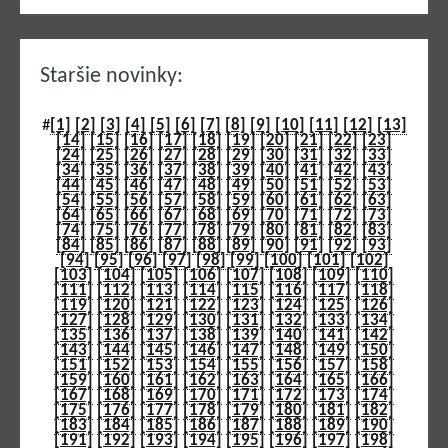
Staršie novinky:
#
[1]
[2]
[3]
[4]
[5]
[6]
[7]
[8]
[9]
[10]
[11]
[12]
[13]
[14]
[15]
[16]
[17]
[18]
[19]
[20]
[21]
[22]
[23]
[24]
[25]
[26]
[27]
[28]
[29]
[30]
[31]
[32]
[33]
[34]
[35]
[36]
[37]
[38]
[39]
[40]
[41]
[42]
[43]
[44]
[45]
[46]
[47]
[48]
[49]
[50]
[51]
[52]
[53]
[54]
[55]
[56]
[57]
[58]
[59]
[60]
[61]
[62]
[63]
[64]
[65]
[66]
[67]
[68]
[69]
[70]
[71]
[72]
[73]
[74]
[75]
[76]
[77]
[78]
[79]
[80]
[81]
[82]
[83]
[84]
[85]
[86]
[87]
[88]
[89]
[90]
[91]
[92]
[93]
[94]
[95]
[96]
[97]
[98]
[99]
[100]
[101]
[102]
[103]
[104]
[105]
[106]
[107]
[108]
[109]
[110]
[111]
[112]
[113]
[114]
[115]
[116]
[117]
[118]
[119]
[120]
[121]
[122]
[123]
[124]
[125]
[126]
[127]
[128]
[129]
[130]
[131]
[132]
[133]
[134]
[135]
[136]
[137]
[138]
[139]
[140]
[141]
[142]
[143]
[144]
[145]
[146]
[147]
[148]
[149]
[150]
[151]
[152]
[153]
[154]
[155]
[156]
[157]
[158]
[159]
[160]
[161]
[162]
[163]
[164]
[165]
[166]
[167]
[168]
[169]
[170]
[171]
[172]
[173]
[174]
[175]
[176]
[177]
[178]
[179]
[180]
[181]
[182]
[183]
[184]
[185]
[186]
[187]
[188]
[189]
[190]
[191]
[192]
[193]
[194]
[195]
[196]
[197]
[198]