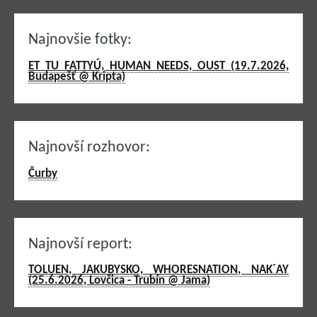
Najnovšie fotky:
ET TU FATTYÚ, HUMAN NEEDS, OUST (19.7.2026,
Budapešť @ Kripta)
Najnovší rozhovor:
Čurby
Najnovší report:
TOLUEN, JAKUBYSKO, WHORESNATION, NAK´AY
(25.6.2026, Lovčica - Trubín @ Jama)