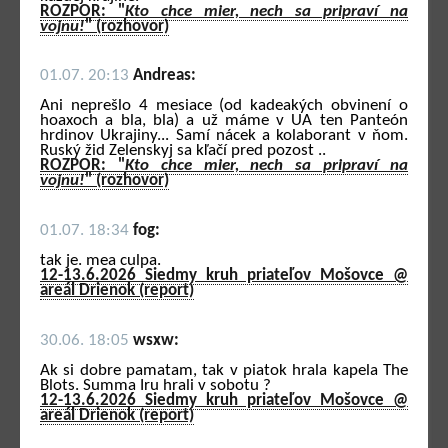
ROZPOR: "
Kto chce mier, nech sa pripraví na
vojnu!
" (rozhovor)
01.07. 20:13
Andreas:
Ani neprešlo 4 mesiace (od kadeakých obvinení o
hoaxoch a bla, bla) a už máme v UA ten Panteón
hrdinov Ukrajiny... Samí nácek a kolaborant v ňom.
Ruský žid Zelenskyj sa kľačí pred pozost ..
ROZPOR: "
Kto chce mier, nech sa pripraví na
vojnu!
" (rozhovor)
01.07. 18:34
fog:
tak je. mea culpa.
12-13.6.2026 Siedmy kruh priateľov Mošovce @
areál Drienok (report)
30.06. 18:05
wsxw:
Ak si dobre pamatam, tak v piatok hrala kapela The
Blots. Summa Iru hrali v sobotu ?
12-13.6.2026 Siedmy kruh priateľov Mošovce @
areál Drienok (report)