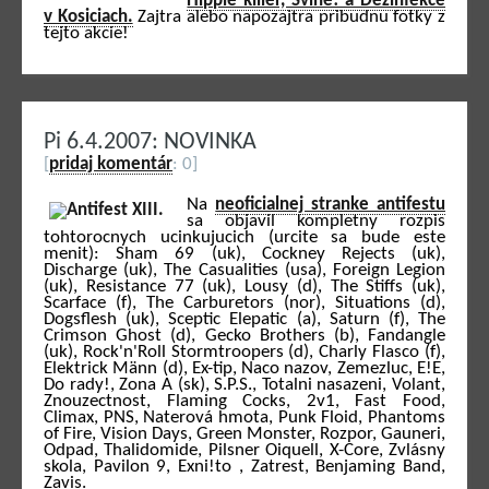
Hippie killer, Svine! a Dezinfekce
v Kosiciach.
Zajtra alebo napozajtra pribudnu fotky z
tejto akcie!
Pi 6.4.2007: NOVINKA
[
pridaj komentár
: 0]
Na
neoficialnej stranke antifestu
sa objavil kompletny rozpis
tohtorocnych ucinkujucich (urcite sa bude este
menit): Sham 69 (uk), Cockney Rejects (uk),
Discharge (uk), The Casualities (usa), Foreign Legion
(uk), Resistance 77 (uk), Lousy (d), The Stiffs (uk),
Scarface (f), The Carburetors (nor), Situations (d),
Dogsflesh (uk), Sceptic Elepatic (a), Saturn (f), The
Crimson Ghost (d), Gecko Brothers (b), Fandangle
(uk), Rock'n'Roll Stormtroopers (d), Charly Flasco (f),
Elektrick Männ (d), Ex-tip, Naco nazov, Zemezluc, E!E,
Do rady!, Zona A (sk), S.P.S., Totalni nasazeni, Volant,
Znouzectnost, Flaming Cocks, 2v1, Fast Food,
Climax, PNS, Naterová hmota, Punk Floid, Phantoms
of Fire, Vision Days, Green Monster, Rozpor, Gauneri,
Odpad, Thalidomide, Pilsner Oiquell, X-Core, Zvlásny
skola, Pavilon 9, Exni!to , Zatrest, Benjaming Band,
Zavis.