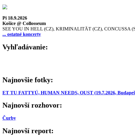
Pi 18.9.2026
Košice @ Collosseum
SEE YOU IN HELL (CZ), KRIMINALITÄT (CZ), CONCUSSA (
... ostatné koncerty
Vyhľadávanie:
Najnovšie fotky:
ET TU FATTYÚ, HUMAN NEEDS, OUST (19.7.2026, Budapešť
Najnovší rozhovor:
Čurby
Najnovší report: