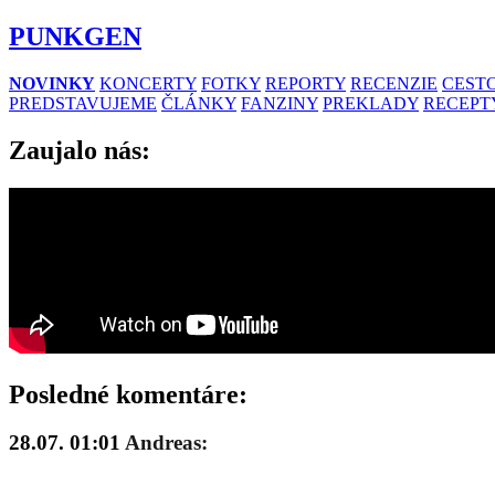
PUNKGEN
NOVINKY
KONCERTY
FOTKY
REPORTY
RECENZIE
CESTO
PREDSTAVUJEME
ČLÁNKY
FANZINY
PREKLADY
RECEPT
Zaujalo nás:
Posledné komentáre:
28.07. 01:01
Andreas: