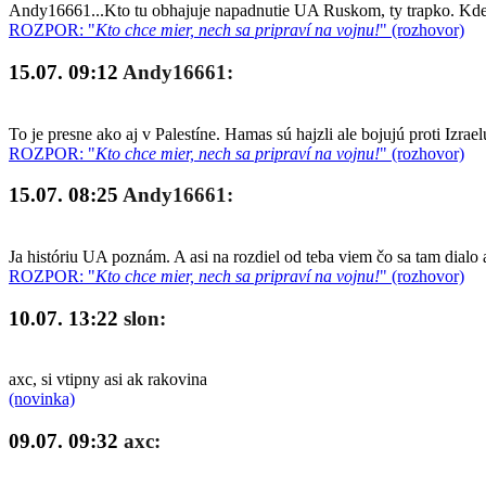
Andy16661...Kto tu obhajuje napadnutie UA Ruskom, ty trapko. Kde so
ROZPOR: "
Kto chce mier, nech sa pripraví na vojnu!
" (rozhovor)
15.07. 09:12
Andy16661:
To je presne ako aj v Palestíne. Hamas sú hajzli ale bojujú proti Izrae
ROZPOR: "
Kto chce mier, nech sa pripraví na vojnu!
" (rozhovor)
15.07. 08:25
Andy16661:
Ja históriu UA poznám. A asi na rozdiel od teba viem čo sa tam dialo 
ROZPOR: "
Kto chce mier, nech sa pripraví na vojnu!
" (rozhovor)
10.07. 13:22
slon:
axc, si vtipny asi ak rakovina
(novinka)
09.07. 09:32
axc: