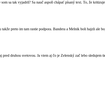
m sa tak vyjadril? Sa nauč aspoň chápať písaný text. To, že kritizuj
lu takže preto im tam rastie podpora. Bandera a Melnik boli hajzli ale b
aj pred druhou svetovou. Ja viem aj čo je Zelenský zač lebo sledujem ti