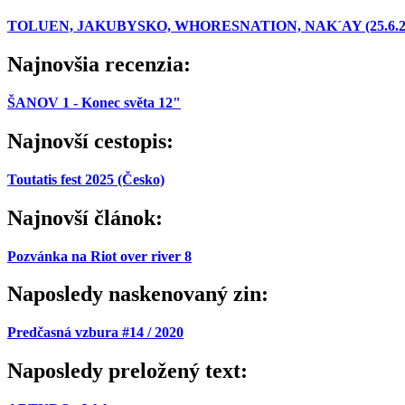
TOLUEN, JAKUBYSKO, WHORESNATION, NAK´AY (25.6.2026,
Najnovšia recenzia:
ŠANOV 1 - Konec světa 12"
Najnovší cestopis:
Toutatis fest 2025 (Česko)
Najnovší článok:
Pozvánka na Riot over river 8
Naposledy naskenovaný zin:
Predčasná vzbura #14 / 2020
Naposledy preložený text: