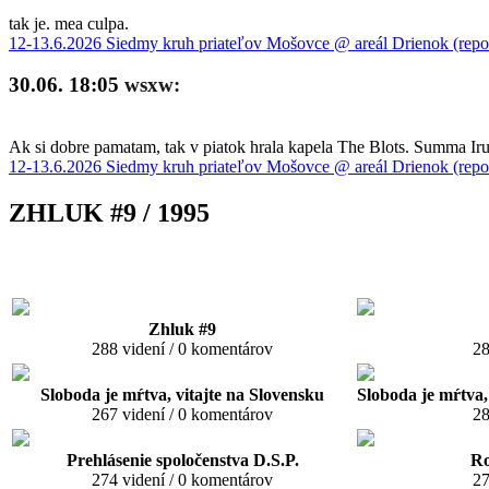
tak je. mea culpa.
12-13.6.2026 Siedmy kruh priateľov Mošovce @ areál Drienok (repo
30.06. 18:05
wsxw:
Ak si dobre pamatam, tak v piatok hrala kapela The Blots. Summa Iru 
12-13.6.2026 Siedmy kruh priateľov Mošovce @ areál Drienok (repo
ZHLUK #9 / 1995
Zhluk #9
288 videní / 0 komentárov
28
Sloboda je mŕtva, vitajte na Slovensku
Sloboda je mŕtva
267 videní / 0 komentárov
28
Prehlásenie spoločenstva D.S.P.
Ro
274 videní / 0 komentárov
27