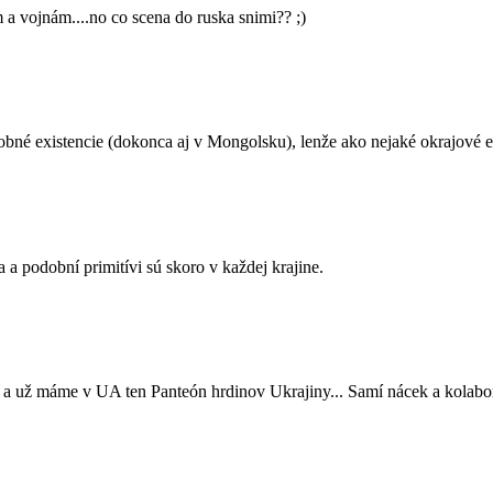
 vojnám....no co scena do ruska snimi?? ;)
dobné existencie (dokonca aj v Mongolsku), lenže ako nejaké okrajové e
 a podobní primitívi sú skoro v každej krajine.
 a už máme v UA ten Panteón hrdinov Ukrajiny... Samí nácek a kolabor