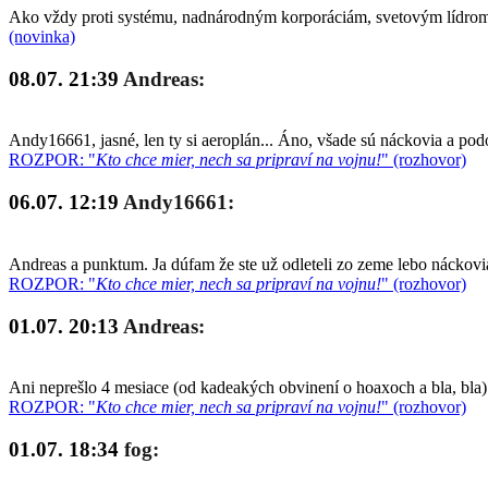
Ako vždy proti systému, nadnárodným korporáciám, svetovým lídrom a
(novinka)
08.07. 21:39
Andreas:
Andy16661, jasné, len ty si aeroplán... Áno, všade sú náckovia a po
ROZPOR: "
Kto chce mier, nech sa pripraví na vojnu!
" (rozhovor)
06.07. 12:19
Andy16661:
Andreas a punktum. Ja dúfam že ste už odleteli zo zeme lebo náckovia
ROZPOR: "
Kto chce mier, nech sa pripraví na vojnu!
" (rozhovor)
01.07. 20:13
Andreas:
Ani neprešlo 4 mesiace (od kadeakých obvinení o hoaxoch a bla, bla)
ROZPOR: "
Kto chce mier, nech sa pripraví na vojnu!
" (rozhovor)
01.07. 18:34
fog: