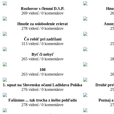
Rozhovor s členmi D.S.P.
Hnut
269 videní / 0 komentárov
26
Hnutie za oslobodenie zvierat
Anony
278 videní / 0 komentárov
25
Čo robiť pri zadŕžaní
313 videní / 0 komentárov
25
Byť či nebyť
265 videní / 0 komentárov
28
108
263 videní / 0 komentárov
26
1. squat na Slovensku očami Ladislava Poláka
Druhé pre
276 videní / 0 komentárov
25
Fašizmus ... tak trocha z iného pohľadu
Poznaj a
278 videní / 0 komentárov
27