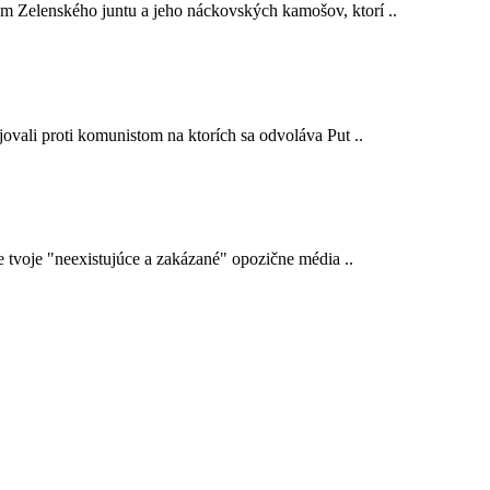
em Zelenského juntu a jeho náckovských kamošov, ktorí ..
ojovali proti komunistom na ktorích sa odvoláva Put ..
e tvoje "neexistujúce a zakázané" opozične média ..