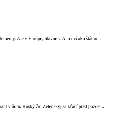
lementy. Ale v Európe, hlavne UA to má ako štátnu ..
ant v ňom. Ruský žid Zelenskyj sa kľačí pred pozost ..