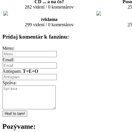
CD ... a na čo?
Poso
282 videní / 0 komentárov
25
reklama
299 videní / 0 komentárov
25
Pridaj komentár k fanzinu:
Meno:
Email:
Antispam:
T+E+O
Správa:
Pozývame: