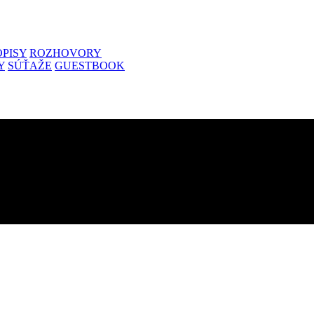
PISY
ROZHOVORY
Y
SÚŤAŽE
GUESTBOOK