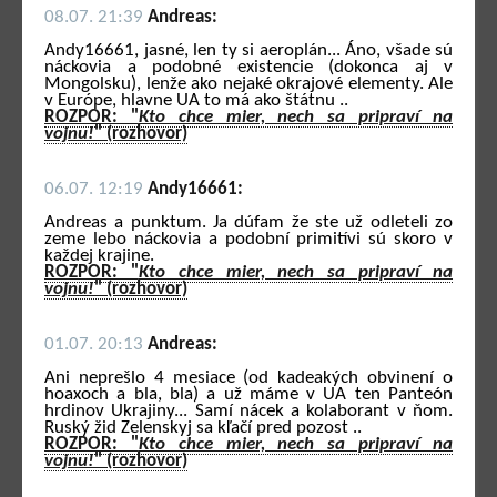
08.07. 21:39
Andreas:
Andy16661, jasné, len ty si aeroplán... Áno, všade sú
náckovia a podobné existencie (dokonca aj v
Mongolsku), lenže ako nejaké okrajové elementy. Ale
v Európe, hlavne UA to má ako štátnu ..
ROZPOR: "
Kto chce mier, nech sa pripraví na
vojnu!
" (rozhovor)
06.07. 12:19
Andy16661:
Andreas a punktum. Ja dúfam že ste už odleteli zo
zeme lebo náckovia a podobní primitívi sú skoro v
každej krajine.
ROZPOR: "
Kto chce mier, nech sa pripraví na
vojnu!
" (rozhovor)
01.07. 20:13
Andreas:
Ani neprešlo 4 mesiace (od kadeakých obvinení o
hoaxoch a bla, bla) a už máme v UA ten Panteón
hrdinov Ukrajiny... Samí nácek a kolaborant v ňom.
Ruský žid Zelenskyj sa kľačí pred pozost ..
ROZPOR: "
Kto chce mier, nech sa pripraví na
vojnu!
" (rozhovor)