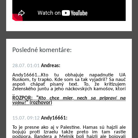
Posledné komentáre:
28.07. 01:01
Andreas:
Andy16661...Kto tu obhajuje napadnutie UA
Ruskom, ty trapko. Kde som sa tak vyjadril? Sa nauč
aspoň chápať písaný text. To, že kritizujem
Zelenského juntu a jeho náckovských kamošov, ktorí
..
ROZPOR: "
Kto chce mier, nech sa pripraví na
vojnu!
" (rozhovor)
15.07. 09:12
Andy16661:
To je presne ako aj v Palestíne. Hamas sú hajzli ale
bojujú proti Izraelu takže preto im tam rastie
podpora. Bandera a Melnik boli hajzli ale bojovali