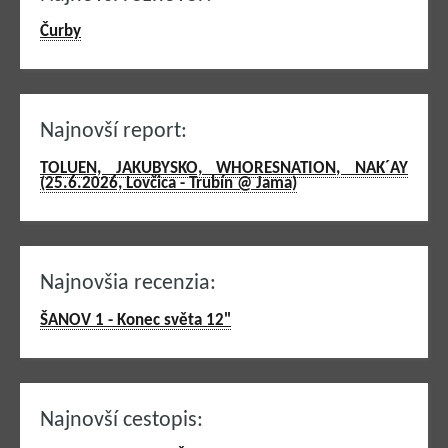
Čurby
Najnovší report:
TOLUEN, JAKUBYSKO, WHORESNATION, NAK´AY
(25.6.2026, Lovčica - Trubín @ Jama)
Najnovšia recenzia:
ŠANOV 1 - Konec světa 12"
Najnovší cestopis: