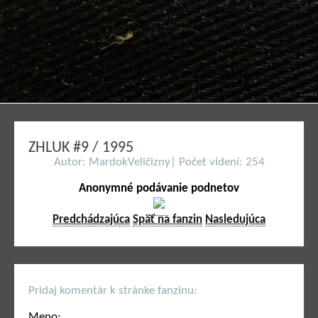
ZHLUK #9 / 1995
Autor: MardokVeličizny| Počet videní: 254
Anonymné podávanie podnetov
Predchádzajúca
Späť na fanzin
Nasledujúca
Pridaj komentár k stránke fanzinu:
Meno: