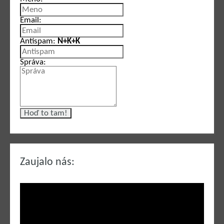
Email:
Antispam:
N+K+K
Správa:
Zaujalo nás: