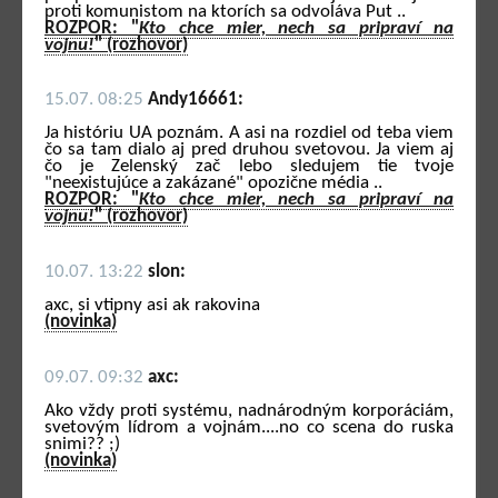
proti komunistom na ktorích sa odvoláva Put ..
ROZPOR: "
Kto chce mier, nech sa pripraví na
vojnu!
" (rozhovor)
15.07. 08:25
Andy16661:
Ja históriu UA poznám. A asi na rozdiel od teba viem
čo sa tam dialo aj pred druhou svetovou. Ja viem aj
čo je Zelenský zač lebo sledujem tie tvoje
"neexistujúce a zakázané" opozične média ..
ROZPOR: "
Kto chce mier, nech sa pripraví na
vojnu!
" (rozhovor)
10.07. 13:22
slon:
axc, si vtipny asi ak rakovina
(novinka)
09.07. 09:32
axc:
Ako vždy proti systému, nadnárodným korporáciám,
svetovým lídrom a vojnám....no co scena do ruska
snimi?? ;)
(novinka)