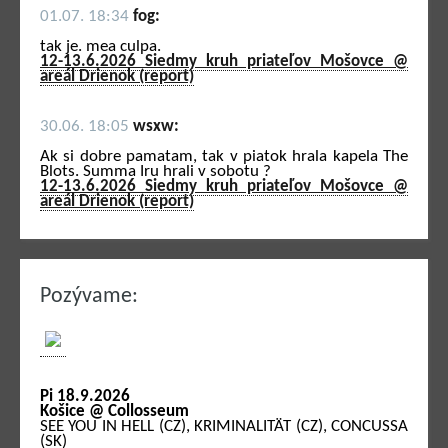
01.07. 18:34
fog:
tak je. mea culpa.
12-13.6.2026 Siedmy kruh priateľov Mošovce @
areál Drienok (report)
30.06. 18:05
wsxw:
Ak si dobre pamatam, tak v piatok hrala kapela The
Blots. Summa Iru hrali v sobotu ?
12-13.6.2026 Siedmy kruh priateľov Mošovce @
areál Drienok (report)
Pozývame:
Pi 18.9.2026
Košice @ Collosseum
SEE YOU IN HELL (CZ), KRIMINALITÄT (CZ), CONCUSSA
(SK)