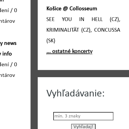
i!
Košice @ Collosseum
dení / 0
SEE YOU IN HELL (CZ),
ntárov
KRIMINALITÄT (CZ), CONCUSSA
(SK)
hy news
... ostatné koncerty
 info
dení / 0
ntárov
Vyhľadávanie: