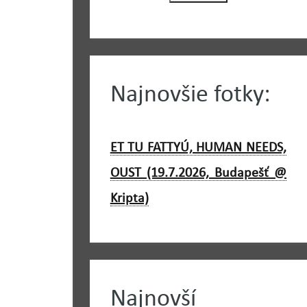
Najnovšie fotky:
ET TU FATTYÚ, HUMAN NEEDS,
OUST (19.7.2026, Budapešť @
Kripta)
Najnovší