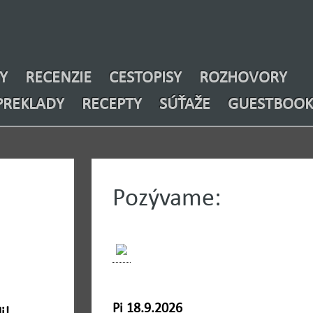
Y
RECENZIE
CESTOPISY
ROZHOVORY
PREKLADY
RECEPTY
SÚŤAŽE
GUESTBOOK
Pozývame:
9
Pi 18.9.2026