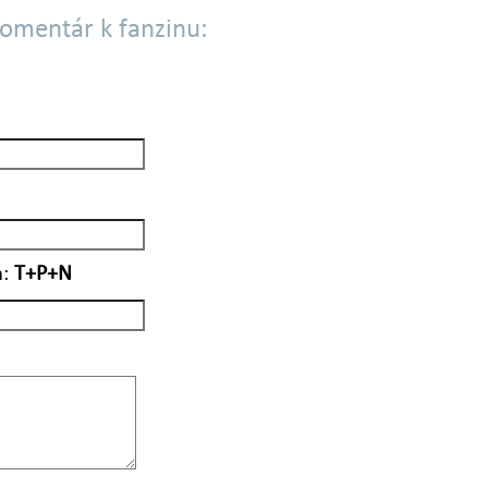
komentár k fanzinu:
:
T+P+N