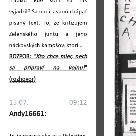
trapko. Kde som sa tak
vyjadril? Sa nauč aspoň chápať
písaný text. To, že kritizujem
Zelenského juntu a jeho
náckovských kamošov, ktorí ..
ROZPOR: "
Kto chce mier, nech
sa pripraví na vojnu!
"
(rozhovor)
15.07. 09:12
Andy16661: