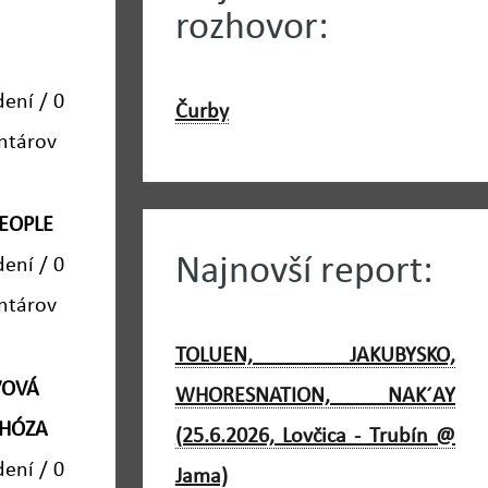
rozhovor:
dení / 0
Čurby
ntárov
PEOPLE
Najnovší report:
dení / 0
ntárov
TOLUEN, JAKUBYSKO,
VOVÁ
WHORESNATION, NAK´AY
CHÓZA
(25.6.2026, Lovčica - Trubín @
dení / 0
Jama)