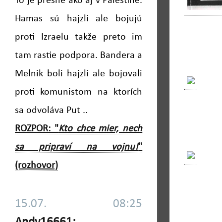
To je presne ako aj v Palestíne.
Hamas sú hajzli ale bojujú
proti Izraelu takže preto im
tam rastie podpora. Bandera a
Melnik boli hajzli ale bojovali
proti komunistom na ktorích
sa odvoláva Put ..
ROZPOR: "
Kto chce mier, nech
sa pripraví na vojnu!
"
(rozhovor)
15.07. 08:25