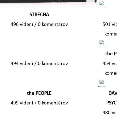
STRECHA
496 videní / 0 komentárov
501 vi
kome
the 
494 videní / 0 komentárov
454 vi
kome
the PEOPLE
DA
499 videní / 0 komentárov
PSY
480 vi