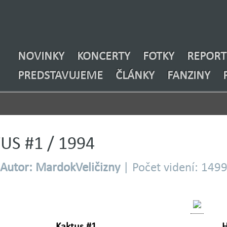
NOVINKY
KONCERTY
FOTKY
REPORT
PREDSTAVUJEME
ČLÁNKY
FANZINY
US #1 / 1994
Autor: MardokVeličizny
| Počet videní: 149