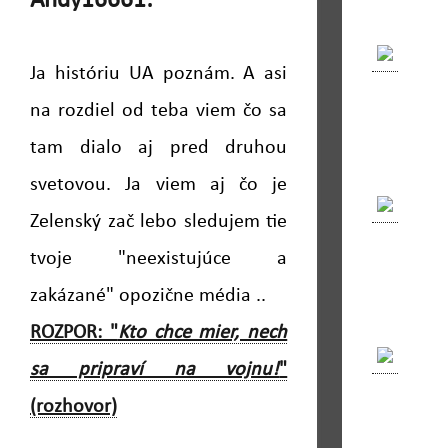
Andy16661:
Ja históriu UA poznám. A asi
na rozdiel od teba viem čo sa
tam dialo aj pred druhou
svetovou. Ja viem aj čo je
Zelenský zač lebo sledujem tie
tvoje "neexistujúce a
zakázané" opozične média ..
ROZPOR: "
Kto chce mier, nech
sa pripraví na vojnu!
"
(rozhovor)