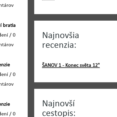
ntárov
í bratia
Najnovšia
dení / 0
recenzia:
ntárov
enzie
ŠANOV 1 - Konec světa 12"
dení / 0
ntárov
Najnovší
enzie
cestopis:
dení / 0