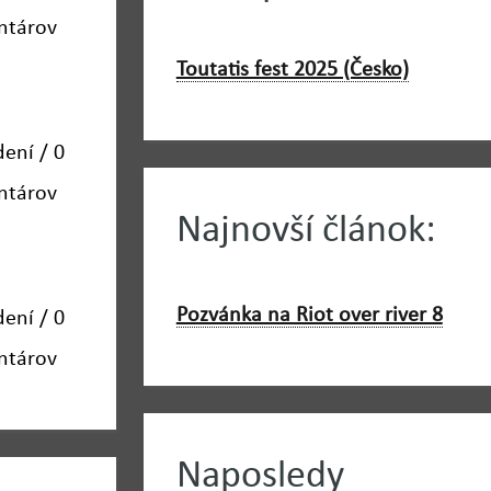
ntárov
Toutatis fest 2025 (Česko)
dení / 0
ntárov
Najnovší článok:
Pozvánka na Riot over river 8
dení / 0
ntárov
Naposledy