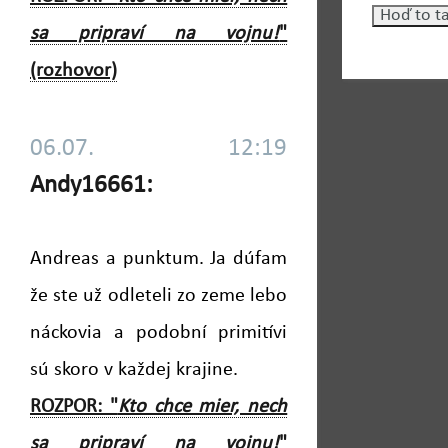
sa pripraví na vojnu!
"
(rozhovor)
06.07. 12:19
Andy16661:
Andreas a punktum. Ja dúfam
že ste už odleteli zo zeme lebo
náckovia a podobní primitívi
sú skoro v každej krajine.
ROZPOR: "
Kto chce mier, nech
sa pripraví na vojnu!
"