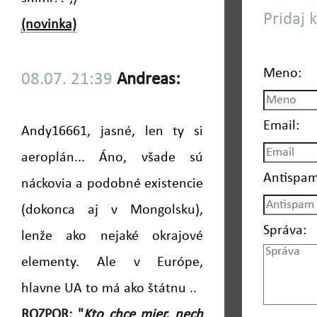
Pridaj 
(novinka)
Meno:
08.07. 21:39
Andreas:
Email:
Andy16661, jasné, len ty si
aeroplán... Áno, všade sú
Antispam
náckovia a podobné existencie
(dokonca aj v Mongolsku),
Správa:
lenže ako nejaké okrajové
elementy. Ale v Európe,
hlavne UA to má ako štátnu ..
ROZPOR: "
Kto chce mier, nech