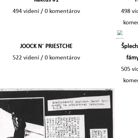
Kaktus #1
H
494 videní / 0 komentárov
498 vi
kome
JOOCK N´ PRIESTCHE
Šplec
522 videní / 0 komentárov
fámy
505 vi
kome