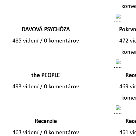
kome
DAVOVÁ PSYCHÓZA
Pokrvn
485 videní / 0 komentárov
472 vi
kome
the PEOPLE
Rec
493 videní / 0 komentárov
469 vi
kome
Recenzie
Rec
463 videní / 0 komentárov
461 vi