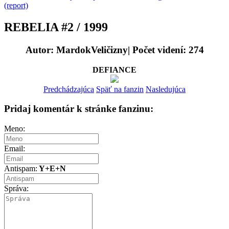
(report)
REBELIA #2 / 1999
Autor: MardokVeličizny| Počet videní: 274
DEFIANCE
Predchádzajúca
Späť na fanzin
Nasledujúca
Pridaj komentár k stránke fanzinu:
Meno:
Email:
Antispam:
Y+E+N
Správa: