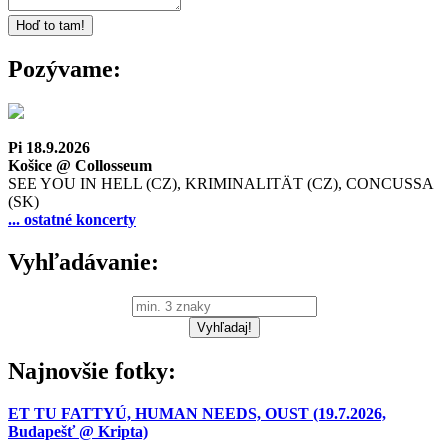
Pozývame:
Pi 18.9.2026
Košice @ Collosseum
SEE YOU IN HELL (CZ), KRIMINALITÄT (CZ), CONCUSSA
(SK)
... ostatné koncerty
Vyhľadávanie:
Najnovšie fotky:
ET TU FATTYÚ, HUMAN NEEDS, OUST (19.7.2026,
Budapešť @ Kripta)