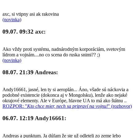
axc, si vtipny asi ak rakovina
(novinka)
09.07. 09:32
axc:
Ako vždy proti systému, nadnárodným korporáciám, svetovým
lídrom a vojnám....no co scena do ruska snimi?? ;)
(novinka)
08.07. 21:39
Andreas:
Andy16661, jasné, len ty si aeroplán... Áno, všade sú náckovia a
podobné existencie (dokonca aj v Mongolsku), lenže ako nejaké
okrajové elementy. Ale v Európe, hlavne UA to má ako štátnu ..
ROZPOR: "
Kto chce mier, nech sa pripraví na vojnu!
" (rozhovor)
06.07. 12:19
Andy16661:
Andreas a punktum. Ja dúfam že ste už odleteli zo zeme lebo