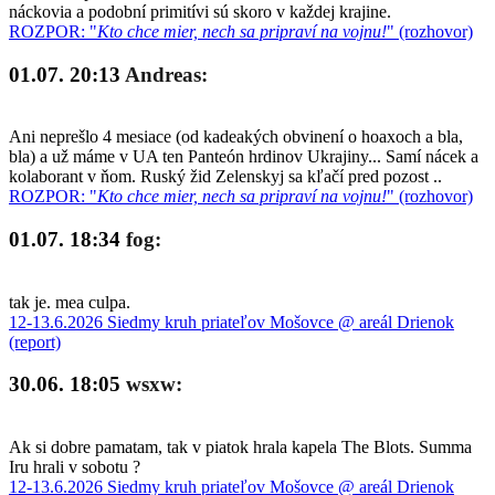
náckovia a podobní primitívi sú skoro v každej krajine.
ROZPOR: "
Kto chce mier, nech sa pripraví na vojnu!
" (rozhovor)
01.07. 20:13
Andreas:
Ani neprešlo 4 mesiace (od kadeakých obvinení o hoaxoch a bla,
bla) a už máme v UA ten Panteón hrdinov Ukrajiny... Samí nácek a
kolaborant v ňom. Ruský žid Zelenskyj sa kľačí pred pozost ..
ROZPOR: "
Kto chce mier, nech sa pripraví na vojnu!
" (rozhovor)
01.07. 18:34
fog:
tak je. mea culpa.
12-13.6.2026 Siedmy kruh priateľov Mošovce @ areál Drienok
(report)
30.06. 18:05
wsxw:
Ak si dobre pamatam, tak v piatok hrala kapela The Blots. Summa
Iru hrali v sobotu ?
12-13.6.2026 Siedmy kruh priateľov Mošovce @ areál Drienok