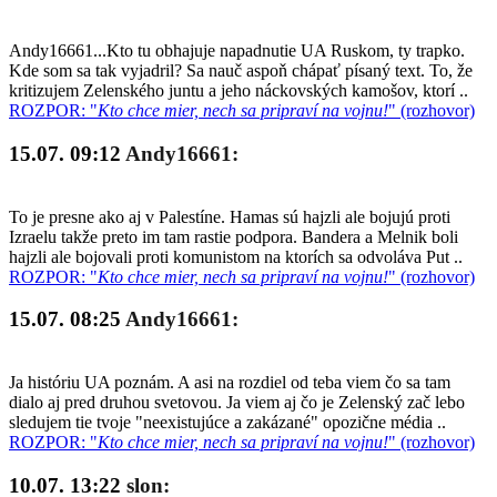
Andy16661...Kto tu obhajuje napadnutie UA Ruskom, ty trapko.
Kde som sa tak vyjadril? Sa nauč aspoň chápať písaný text. To, že
kritizujem Zelenského juntu a jeho náckovských kamošov, ktorí ..
ROZPOR: "
Kto chce mier, nech sa pripraví na vojnu!
" (rozhovor)
15.07. 09:12
Andy16661:
To je presne ako aj v Palestíne. Hamas sú hajzli ale bojujú proti
Izraelu takže preto im tam rastie podpora. Bandera a Melnik boli
hajzli ale bojovali proti komunistom na ktorích sa odvoláva Put ..
ROZPOR: "
Kto chce mier, nech sa pripraví na vojnu!
" (rozhovor)
15.07. 08:25
Andy16661:
Ja históriu UA poznám. A asi na rozdiel od teba viem čo sa tam
dialo aj pred druhou svetovou. Ja viem aj čo je Zelenský zač lebo
sledujem tie tvoje "neexistujúce a zakázané" opozične média ..
ROZPOR: "
Kto chce mier, nech sa pripraví na vojnu!
" (rozhovor)
10.07. 13:22
slon: