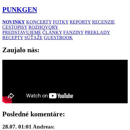
PUNKGEN
NOVINKY
KONCERTY
FOTKY
REPORTY
RECENZIE
CESTOPISY
ROZHOVORY
PREDSTAVUJEME
ČLÁNKY
FANZINY
PREKLADY
RECEPTY
SÚŤAŽE
GUESTBOOK
Zaujalo nás:
Posledné komentáre:
28.07. 01:01
Andreas: