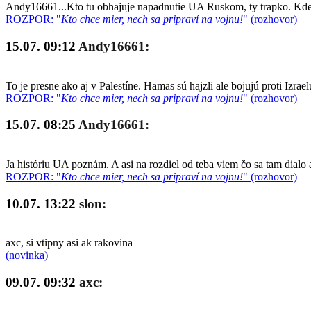
Andy16661...Kto tu obhajuje napadnutie UA Ruskom, ty trapko. Kde so
ROZPOR: "
Kto chce mier, nech sa pripraví na vojnu!
" (rozhovor)
15.07. 09:12
Andy16661:
To je presne ako aj v Palestíne. Hamas sú hajzli ale bojujú proti Izrae
ROZPOR: "
Kto chce mier, nech sa pripraví na vojnu!
" (rozhovor)
15.07. 08:25
Andy16661:
Ja históriu UA poznám. A asi na rozdiel od teba viem čo sa tam dialo 
ROZPOR: "
Kto chce mier, nech sa pripraví na vojnu!
" (rozhovor)
10.07. 13:22
slon:
axc, si vtipny asi ak rakovina
(novinka)
09.07. 09:32
axc: