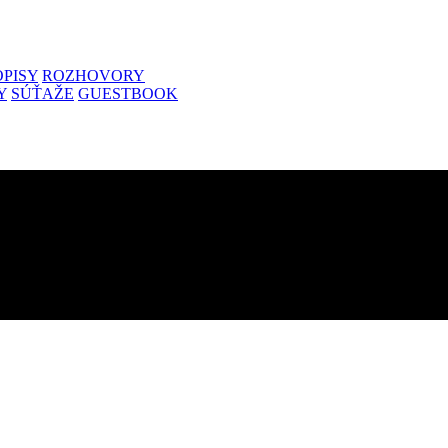
PISY
ROZHOVORY
Y
SÚŤAŽE
GUESTBOOK