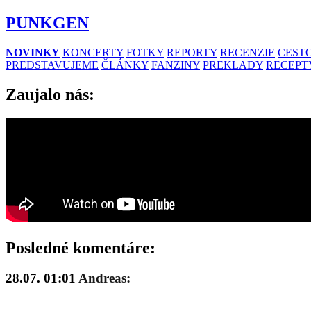
PUNKGEN
NOVINKY
KONCERTY
FOTKY
REPORTY
RECENZIE
CESTO
PREDSTAVUJEME
ČLÁNKY
FANZINY
PREKLADY
RECEPT
Zaujalo nás:
Posledné komentáre:
28.07. 01:01
Andreas: