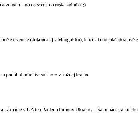
 vojnám....no co scena do ruska snimi?? ;)
dobné existencie (dokonca aj v Mongolsku), lenže ako nejaké okrajové e
 a podobní primitívi sú skoro v každej krajine.
 a už máme v UA ten Panteón hrdinov Ukrajiny... Samí nácek a kolabor