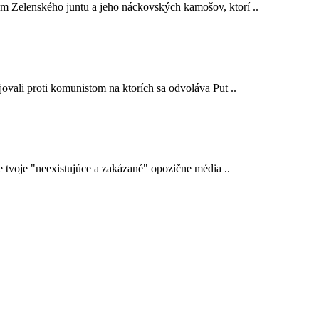
em Zelenského juntu a jeho náckovských kamošov, ktorí ..
ojovali proti komunistom na ktorích sa odvoláva Put ..
e tvoje "neexistujúce a zakázané" opozične média ..