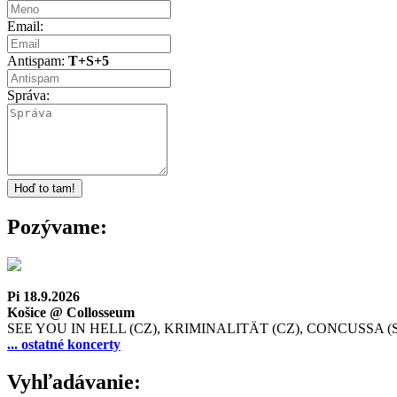
Email:
Antispam:
T+S+5
Správa:
Pozývame:
Pi 18.9.2026
Košice @ Collosseum
SEE YOU IN HELL (CZ), KRIMINALITÄT (CZ), CONCUSSA (
... ostatné koncerty
Vyhľadávanie: