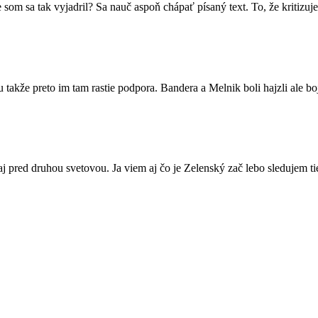
m sa tak vyjadril? Sa nauč aspoň chápať písaný text. To, že kritizuj
lu takže preto im tam rastie podpora. Bandera a Melnik boli hajzli ale b
aj pred druhou svetovou. Ja viem aj čo je Zelenský zač lebo sledujem ti