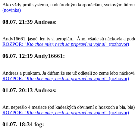
Ako vždy proti systému, nadnárodným korporáciám, svetovým lídrom a
(novinka)
08.07. 21:39
Andreas:
Andy16661, jasné, len ty si aeroplán... Áno, všade sú náckovia a po
ROZPOR: "
Kto chce mier, nech sa pripraví na vojnu!
" (rozhovor)
06.07. 12:19
Andy16661:
Andreas a punktum. Ja dúfam že ste už odleteli zo zeme lebo náckovia
ROZPOR: "
Kto chce mier, nech sa pripraví na vojnu!
" (rozhovor)
01.07. 20:13
Andreas:
Ani neprešlo 4 mesiace (od kadeakých obvinení o hoaxoch a bla, bla)
ROZPOR: "
Kto chce mier, nech sa pripraví na vojnu!
" (rozhovor)
01.07. 18:34
fog: