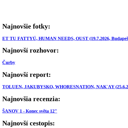
Najnovšie fotky:
ET TU FATTYÚ, HUMAN NEEDS, OUST (19.7.2026, Budapešť
Najnovší rozhovor:
Čurby
Najnovší report:
TOLUEN, JAKUBYSKO, WHORESNATION, NAK´AY (25.6.2026,
Najnovšia recenzia:
ŠANOV 1 - Konec světa 12"
Najnovší cestopis: