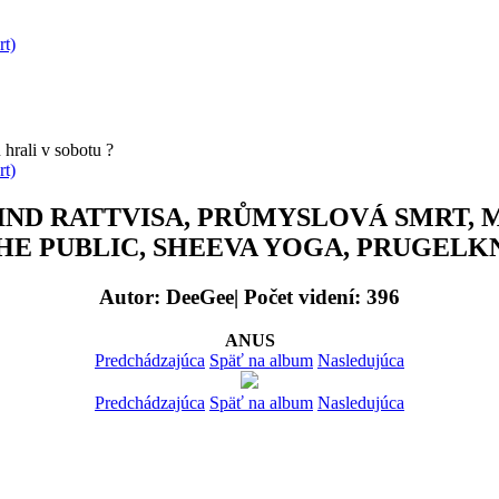
rt)
hrali v sobotu ?
rt)
, BLIND RATTVISA, PRŮMYSLOVÁ SMRT
E PUBLIC, SHEEVA YOGA, PRUGELKNA
Autor: DeeGee| Počet videní: 396
ANUS
Predchádzajúca
Späť na album
Nasledujúca
Predchádzajúca
Späť na album
Nasledujúca