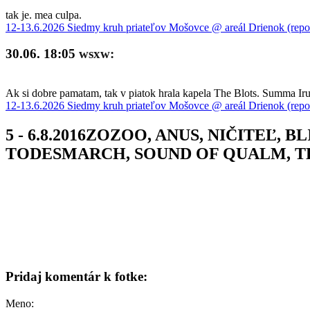
tak je. mea culpa.
12-13.6.2026 Siedmy kruh priateľov Mošovce @ areál Drienok (repo
30.06. 18:05
wsxw:
Ak si dobre pamatam, tak v piatok hrala kapela The Blots. Summa Iru 
12-13.6.2026 Siedmy kruh priateľov Mošovce @ areál Drienok (repo
5 - 6.8.2016ZOZOO, ANUS, NIČITEĽ
TODESMARCH, SOUND OF QUALM, TH
Pridaj komentár k fotke:
Meno: