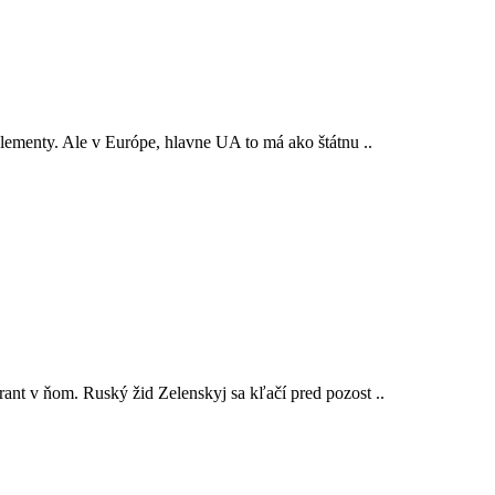
lementy. Ale v Európe, hlavne UA to má ako štátnu ..
ant v ňom. Ruský žid Zelenskyj sa kľačí pred pozost ..