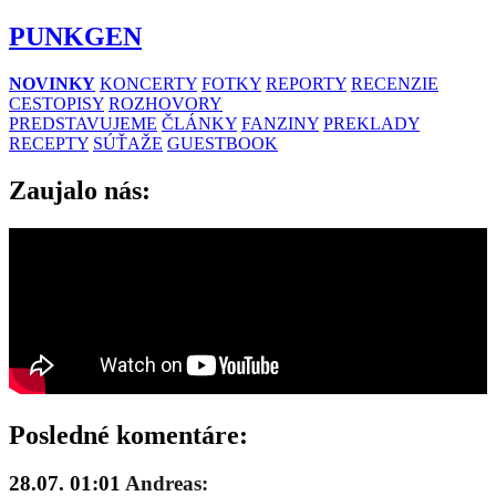
PUNKGEN
NOVINKY
KONCERTY
FOTKY
REPORTY
RECENZIE
CESTOPISY
ROZHOVORY
PREDSTAVUJEME
ČLÁNKY
FANZINY
PREKLADY
RECEPTY
SÚŤAŽE
GUESTBOOK
Zaujalo nás:
Posledné komentáre:
28.07. 01:01
Andreas: