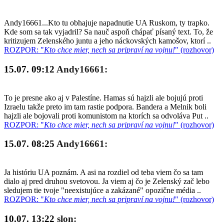
Andy16661...Kto tu obhajuje napadnutie UA Ruskom, ty trapko.
Kde som sa tak vyjadril? Sa nauč aspoň chápať písaný text. To, že
kritizujem Zelenského juntu a jeho náckovských kamošov, ktorí ..
ROZPOR: "
Kto chce mier, nech sa pripraví na vojnu!
" (rozhovor)
15.07. 09:12
Andy16661:
To je presne ako aj v Palestíne. Hamas sú hajzli ale bojujú proti
Izraelu takže preto im tam rastie podpora. Bandera a Melnik boli
hajzli ale bojovali proti komunistom na ktorích sa odvoláva Put ..
ROZPOR: "
Kto chce mier, nech sa pripraví na vojnu!
" (rozhovor)
15.07. 08:25
Andy16661:
Ja históriu UA poznám. A asi na rozdiel od teba viem čo sa tam
dialo aj pred druhou svetovou. Ja viem aj čo je Zelenský zač lebo
sledujem tie tvoje "neexistujúce a zakázané" opozične média ..
ROZPOR: "
Kto chce mier, nech sa pripraví na vojnu!
" (rozhovor)
10.07. 13:22
slon: