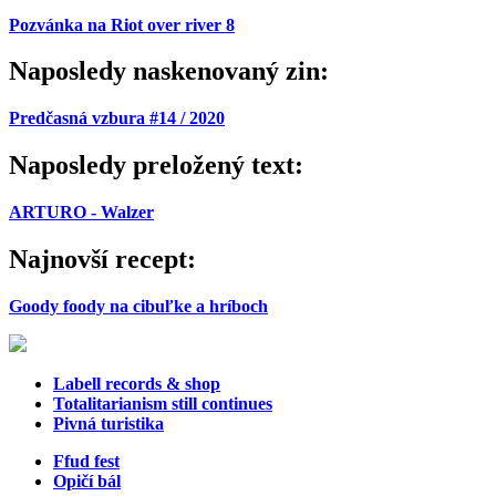
Pozvánka na Riot over river 8
Naposledy naskenovaný zin:
Predčasná vzbura #14 / 2020
Naposledy preložený text:
ARTURO - Walzer
Najnovší recept:
Goody foody na cibuľke a hríboch
Labell records & shop
Totalitarianism still continues
Pivná turistika
Ffud fest
Opičí bál