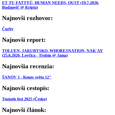
ET TU FATTYÚ, HUMAN NEEDS, OUST (19.7.2026,
Budapešť @ Kripta)
Najnovší rozhovor:
Čurby
Najnovší report:
TOLUEN, JAKUBYSKO, WHORESNATION, NAK´AY
(25.6.2026, Lovčica - Trubín @ Jama)
Najnovšia recenzia:
ŠANOV 1 - Konec světa 12"
Najnovší cestopis:
Toutatis fest 2025 (Česko)
Najnovší článok: