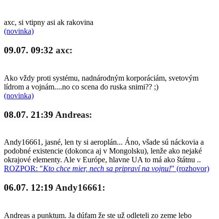
axc, si vtipny asi ak rakovina
(novinka)
09.07. 09:32
axc:
Ako vždy proti systému, nadnárodným korporáciám, svetovým
lídrom a vojnám....no co scena do ruska snimi?? ;)
(novinka)
08.07. 21:39
Andreas:
Andy16661, jasné, len ty si aeroplán... Áno, všade sú náckovia a
podobné existencie (dokonca aj v Mongolsku), lenže ako nejaké
okrajové elementy. Ale v Európe, hlavne UA to má ako štátnu ..
ROZPOR: "
Kto chce mier, nech sa pripraví na vojnu!
" (rozhovor)
06.07. 12:19
Andy16661:
Andreas a punktum. Ja dúfam že ste už odleteli zo zeme lebo