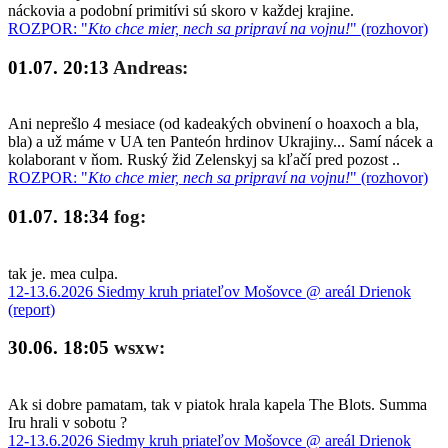
náckovia a podobní primitívi sú skoro v každej krajine.
ROZPOR: "
Kto chce mier, nech sa pripraví na vojnu!
" (rozhovor)
01.07. 20:13
Andreas:
Ani neprešlo 4 mesiace (od kadeakých obvinení o hoaxoch a bla,
bla) a už máme v UA ten Panteón hrdinov Ukrajiny... Samí nácek a
kolaborant v ňom. Ruský žid Zelenskyj sa kľačí pred pozost ..
ROZPOR: "
Kto chce mier, nech sa pripraví na vojnu!
" (rozhovor)
01.07. 18:34
fog:
tak je. mea culpa.
12-13.6.2026 Siedmy kruh priateľov Mošovce @ areál Drienok
(report)
30.06. 18:05
wsxw:
Ak si dobre pamatam, tak v piatok hrala kapela The Blots. Summa
Iru hrali v sobotu ?
12-13.6.2026 Siedmy kruh priateľov Mošovce @ areál Drienok