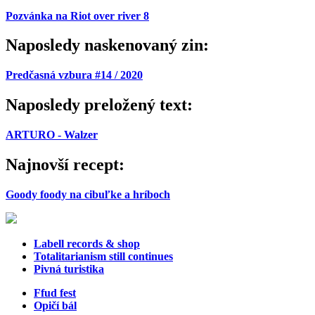
Pozvánka na Riot over river 8
Naposledy naskenovaný zin:
Predčasná vzbura #14 / 2020
Naposledy preložený text:
ARTURO - Walzer
Najnovší recept:
Goody foody na cibuľke a hríboch
Labell records & shop
Totalitarianism still continues
Pivná turistika
Ffud fest
Opičí bál