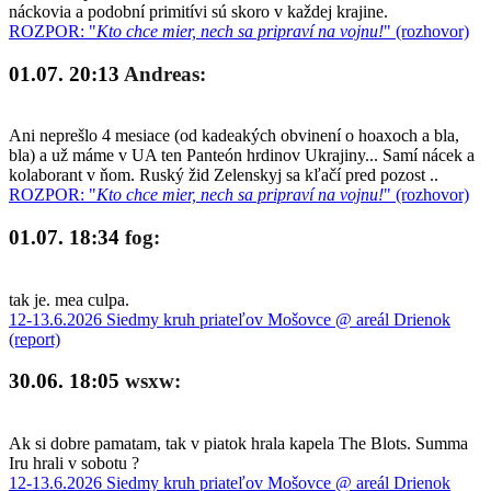
náckovia a podobní primitívi sú skoro v každej krajine.
ROZPOR: "
Kto chce mier, nech sa pripraví na vojnu!
" (rozhovor)
01.07. 20:13
Andreas:
Ani neprešlo 4 mesiace (od kadeakých obvinení o hoaxoch a bla,
bla) a už máme v UA ten Panteón hrdinov Ukrajiny... Samí nácek a
kolaborant v ňom. Ruský žid Zelenskyj sa kľačí pred pozost ..
ROZPOR: "
Kto chce mier, nech sa pripraví na vojnu!
" (rozhovor)
01.07. 18:34
fog:
tak je. mea culpa.
12-13.6.2026 Siedmy kruh priateľov Mošovce @ areál Drienok
(report)
30.06. 18:05
wsxw:
Ak si dobre pamatam, tak v piatok hrala kapela The Blots. Summa
Iru hrali v sobotu ?
12-13.6.2026 Siedmy kruh priateľov Mošovce @ areál Drienok