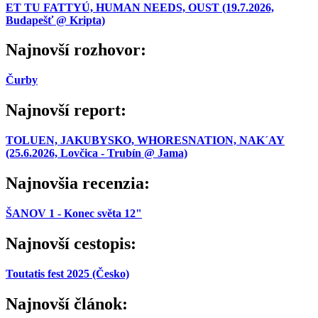
ET TU FATTYÚ, HUMAN NEEDS, OUST (19.7.2026,
Budapešť @ Kripta)
Najnovší rozhovor:
Čurby
Najnovší report:
TOLUEN, JAKUBYSKO, WHORESNATION, NAK´AY
(25.6.2026, Lovčica - Trubín @ Jama)
Najnovšia recenzia:
ŠANOV 1 - Konec světa 12"
Najnovší cestopis:
Toutatis fest 2025 (Česko)
Najnovší článok: