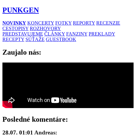
PUNKGEN
NOVINKY
KONCERTY
FOTKY
REPORTY
RECENZIE
CESTOPISY
ROZHOVORY
PREDSTAVUJEME
ČLÁNKY
FANZINY
PREKLADY
RECEPTY
SÚŤAŽE
GUESTBOOK
Zaujalo nás:
Posledné komentáre:
28.07. 01:01
Andreas: