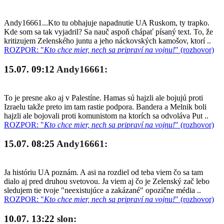
Andy16661...Kto tu obhajuje napadnutie UA Ruskom, ty trapko.
Kde som sa tak vyjadril? Sa nauč aspoň chápať písaný text. To, že
kritizujem Zelenského juntu a jeho náckovských kamošov, ktorí ..
ROZPOR: "
Kto chce mier, nech sa pripraví na vojnu!
" (rozhovor)
15.07. 09:12
Andy16661:
To je presne ako aj v Palestíne. Hamas sú hajzli ale bojujú proti
Izraelu takže preto im tam rastie podpora. Bandera a Melnik boli
hajzli ale bojovali proti komunistom na ktorích sa odvoláva Put ..
ROZPOR: "
Kto chce mier, nech sa pripraví na vojnu!
" (rozhovor)
15.07. 08:25
Andy16661:
Ja históriu UA poznám. A asi na rozdiel od teba viem čo sa tam
dialo aj pred druhou svetovou. Ja viem aj čo je Zelenský zač lebo
sledujem tie tvoje "neexistujúce a zakázané" opozične média ..
ROZPOR: "
Kto chce mier, nech sa pripraví na vojnu!
" (rozhovor)
10.07. 13:22
slon: