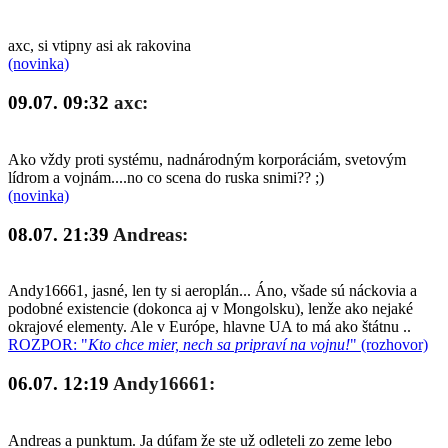
axc, si vtipny asi ak rakovina
(novinka)
09.07. 09:32
axc:
Ako vždy proti systému, nadnárodným korporáciám, svetovým
lídrom a vojnám....no co scena do ruska snimi?? ;)
(novinka)
08.07. 21:39
Andreas:
Andy16661, jasné, len ty si aeroplán... Áno, všade sú náckovia a
podobné existencie (dokonca aj v Mongolsku), lenže ako nejaké
okrajové elementy. Ale v Európe, hlavne UA to má ako štátnu ..
ROZPOR: "
Kto chce mier, nech sa pripraví na vojnu!
" (rozhovor)
06.07. 12:19
Andy16661:
Andreas a punktum. Ja dúfam že ste už odleteli zo zeme lebo