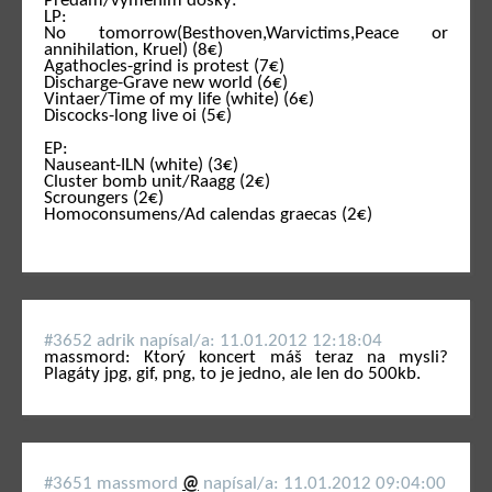
Predam/vymenim dosky:
LP:
No tomorrow(Besthoven,Warvictims,Peace or
annihilation, Kruel) (8€)
Agathocles-grind is protest (7€)
Discharge-Grave new world (6€)
Vintaer/Time of my life (white) (6€)
Discocks-long live oi (5€)
EP:
Nauseant-ILN (white) (3€)
Cluster bomb unit/Raagg (2€)
Scroungers (2€)
Homoconsumens/Ad calendas graecas (2€)
#3652 adrik napí­sal/a: 11.01.2012 12:18:04
massmord: Ktorý koncert máš teraz na mysli?
Plagáty jpg, gif, png, to je jedno, ale len do 500kb.
#3651 massmord
@
napí­sal/a: 11.01.2012 09:04:00