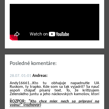
Posledné komentáre:
28.07. 01:01
Andreas:
Andy16661...Kto tu obhajuje napadnutie UA
Ruskom, ty trapko. Kde som sa tak vyjadril? Sa nauč
aspoň chápať písaný text. To, že kritizujem
Zelenského juntu a jeho náckovských kamošov, ktorí
..
ROZPOR: "
Kto chce mier, nech sa pripraví na
vojnu!
" (rozhovor)