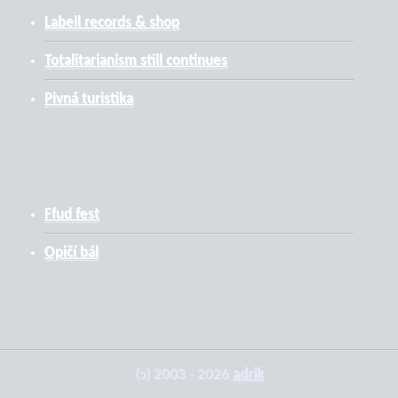
Labell records & shop
Totalitarianism still continues
Pivná turistika
Ffud fest
Opičí bál
(ɔ) 2003 - 2026
adrik