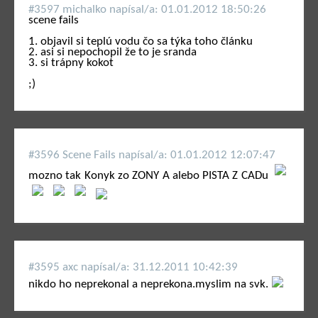
#3597 michalko napí­sal/a: 01.01.2012 18:50:26
scene fails
1. objavil si teplú vodu čo sa týka toho článku
2. asi si nepochopil že to je sranda
3. si trápny kokot
;)
#3596 Scene Fails napí­sal/a: 01.01.2012 12:07:47
mozno tak Konyk zo ZONY A alebo PISTA Z CADu
#3595 axc napí­sal/a: 31.12.2011 10:42:39
nikdo ho neprekonal a neprekona.myslim na svk.