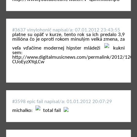
#3637 vinylohonič napí­sal/a: 07.01.2012 23:43:55
platne su opäť v kurze, tento rok sa ich predalo 3,9
milióna čo je oproti rokom minulým velká zmena, za
veľa vďačíme modernej hipster mládeži
kukni
sem:
http://www.digitalmusicnews.com/permalink/2012/1201
CUoEyzXYqLCw
#3598 epic fail napí­sal/a: 01.01.2012 20:07:29
michalko:
total fail