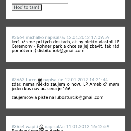
#3664 michalko napí­sal/a: 12.01.2012 17:09:59
keď už sme pri tých doskách, ak by niekto vlastnil LP
Ceremony - Rohner park a chce sa jej zbaviť, tak rád
pomóžem ;) disbitunok@gmail.com
#3663 turco
@
napí­sal/a: 12.01.2012 14:31:44
zdar, nema niekto zaujem o novu LP Amebix? mam
jeden kus naviac. cena je 16€
zaujemcovia piste na lubosturcik@gmail.com
#3654 wapiti
@
napí­sal/a: 11.01.2012 16:42:59