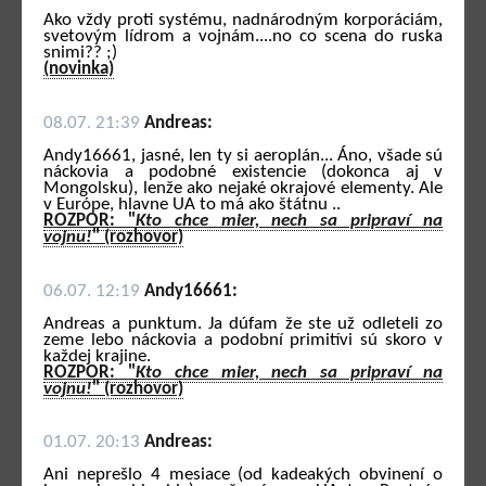
Ako vždy proti systému, nadnárodným korporáciám,
svetovým lídrom a vojnám....no co scena do ruska
snimi?? ;)
(novinka)
08.07. 21:39
Andreas:
Andy16661, jasné, len ty si aeroplán... Áno, všade sú
náckovia a podobné existencie (dokonca aj v
Mongolsku), lenže ako nejaké okrajové elementy. Ale
v Európe, hlavne UA to má ako štátnu ..
ROZPOR: "
Kto chce mier, nech sa pripraví na
vojnu!
" (rozhovor)
06.07. 12:19
Andy16661:
Andreas a punktum. Ja dúfam že ste už odleteli zo
zeme lebo náckovia a podobní primitívi sú skoro v
každej krajine.
ROZPOR: "
Kto chce mier, nech sa pripraví na
vojnu!
" (rozhovor)
01.07. 20:13
Andreas:
Ani neprešlo 4 mesiace (od kadeakých obvinení o