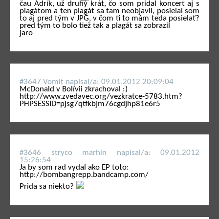
čau Adrík, už druhý krát, čo som pridal koncert aj s
plagátom a ten plagát sa tam neobjavil, posielal som
to aj pred tým v JPG, v čom ti to mám teda posielať?
pred tým to bolo tiež tak a plagát sa zobrazil
jaro
#3647 Vomit napí­sal/a: 09.01.2012 20:09:04
McDonald v Bolívii zkrachoval :)
http://www.zvedavec.org/vezkratce-5783.htm?
PHPSESSID=pjsg7qtfkbjm76cgdjhp81e6r5
#3646 stryco marhin napí­sal/a: 09.01.2012
15:26:54
Ja by som rad vydal ako EP toto:
http://bombangrepp.bandcamp.com/
Prida sa niekto?