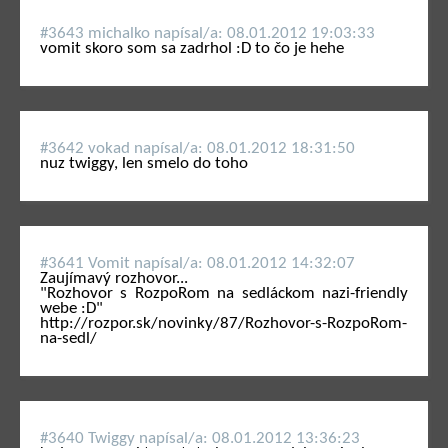
#3643 michalko napí­sal/a: 08.01.2012 19:03:33
vomit skoro som sa zadrhol :D to čo je hehe
#3642 vokad napí­sal/a: 08.01.2012 18:31:50
nuz twiggy, len smelo do toho
#3641 Vomit napí­sal/a: 08.01.2012 14:32:07
Zaujímavý rozhovor...
"Rozhovor s RozpoRom na sedláckom nazi-friendly
webe :D"
http://rozpor.sk/novinky/87/Rozhovor-s-RozpoRom-
na-sedl/
#3640 Twiggy napí­sal/a: 08.01.2012 13:36:23