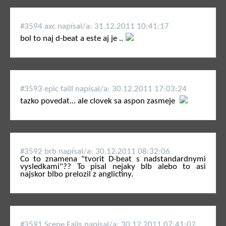
#3594 axc napí­sal/a: 31.12.2011 10:41:17
bol to naj d-beat a este aj je ..
#3593 epic faill napí­sal/a: 30.12.2011 17:03:24
tazko povedat... ale clovek sa aspon zasmeje
#3592 brb napí­sal/a: 30.12.2011 08:32:06
Co to znamena "tvorit D-beat s nadstandardnymi
vysledkami"?? To pisal nejaky blb alebo to asi
najskor blbo prelozil z anglictiny.
#3591 Scene Fails napí­sal/a: 30.12.2011 07:41:02