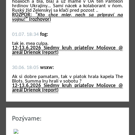
hoaxoch a bla, bla) a už máme v UA ten Panteón
hrdinov Ukrajiny... Samí nácek a kolaborant v ňom.
Ruský žid Zelenskyj sa kľačí pred pozost ..
ROZPOR: "
Kto chce mier, nech sa pripraví na
vojnu!
" (rozhovor)
01.07. 18:34
fog:
tak je. mea culpa.
12-13.6.2026 Siedmy kruh priateľov Mošovce @
areál Drienok (report)
30.06. 18:05
wsxw:
Ak si dobre pamatam, tak v piatok hrala kapela The
Blots. Summa Iru hrali v sobotu ?
12-13.6.2026 Siedmy kruh priateľov Mošovce @
areál Drienok (report)
Pozývame: