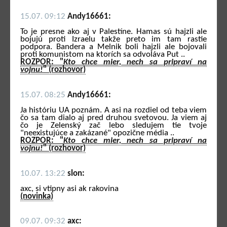
15.07. 09:12
Andy16661:
To je presne ako aj v Palestíne. Hamas sú hajzli ale
bojujú proti Izraelu takže preto im tam rastie
podpora. Bandera a Melnik boli hajzli ale bojovali
proti komunistom na ktorích sa odvoláva Put ..
ROZPOR: "
Kto chce mier, nech sa pripraví na
vojnu!
" (rozhovor)
15.07. 08:25
Andy16661:
Ja históriu UA poznám. A asi na rozdiel od teba viem
čo sa tam dialo aj pred druhou svetovou. Ja viem aj
čo je Zelenský zač lebo sledujem tie tvoje
"neexistujúce a zakázané" opozične média ..
ROZPOR: "
Kto chce mier, nech sa pripraví na
vojnu!
" (rozhovor)
10.07. 13:22
slon:
axc, si vtipny asi ak rakovina
(novinka)
09.07. 09:32
axc: