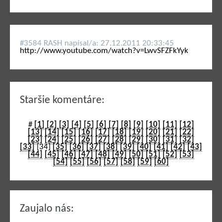
#3584 RASH napí­sal/a: 27.12.2011 20:33:45
http://www.youtube.com/watch?v=LwvSFZFkYyk
Staršie komentáre:
#
[1]
[2]
[3]
[4]
[5]
[6]
[7]
[8]
[9]
[10]
[11]
[12]
[13]
[14]
[15]
[16]
[17]
[18]
[19]
[20]
[21]
[22]
[23]
[24]
[25]
[26]
[27]
[28]
[29]
[30]
[31]
[32]
[33]
[34]
[35]
[36]
[37]
[38]
[39]
[40]
[41]
[42]
[43]
[44]
[45]
[46]
[47]
[48]
[49]
[50]
[51]
[52]
[53]
[54]
[55]
[56]
[57]
[58]
[59]
[60]
Zaujalo nás: