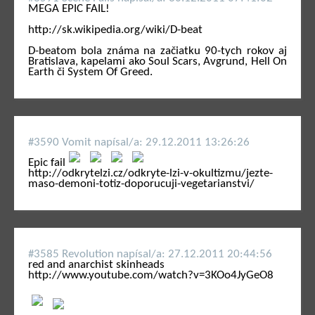
MEGA EPIC FAIL!
http://sk.wikipedia.org/wiki/D-beat
D-beatom bola známa na začiatku 90-tych rokov aj
Bratislava, kapelami ako Soul Scars, Avgrund, Hell On
Earth či System Of Greed.
#3590 Vomit napí­sal/a: 29.12.2011 13:26:26
Epic fail
http://odkrytelzi.cz/odkryte-lzi-v-okultizmu/jezte-
maso-demoni-totiz-doporucuji-vegetarianstvi/
#3585 Revolution napí­sal/a: 27.12.2011 20:44:56
red and anarchist skinheads
http://www.youtube.com/watch?v=3KOo4JyGeO8