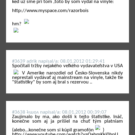
ked uz sme pri tom ,toto by som vydal na vinyle:
http://www.myspace.com/razorbois
hm?
#3639 adrik napí­sal/a: 08.01.2012 01:29:41
Spočítali tržby nejakého veľkého vydavateľstva v USA
V Amerike narozdiel od Česko-Slovenska nikdy
neprestali vydávať aj mainstream na vinyle, takže tie
"štatistiky" by som aj bral s rezervou ..
#3638 ʇıɯoʌ napí­sal/a: 08.01.2012 00:39:07
Zaujímalo by ma, ako došli k tejto štatistike. Ináč,
konečne som aj ja prišiel na chuť tým platniam
(alebo...konečne som si kúpil gramofón
)
http://www.youtube.com/watch?v=QahmKki0hpU