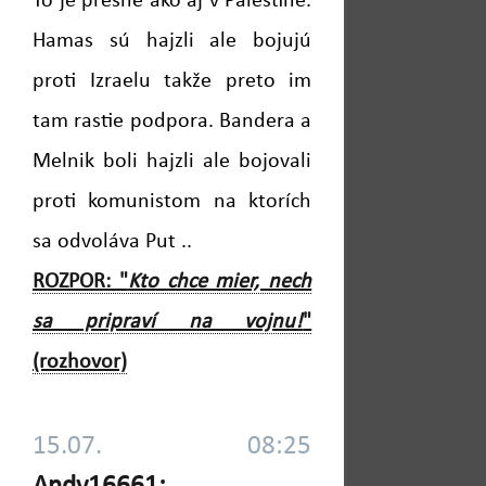
To je presne ako aj v Palestíne.
Hamas sú hajzli ale bojujú
proti Izraelu takže preto im
tam rastie podpora. Bandera a
Melnik boli hajzli ale bojovali
proti komunistom na ktorích
sa odvoláva Put ..
ROZPOR: "
Kto chce mier, nech
sa pripraví na vojnu!
"
(rozhovor)
15.07. 08:25