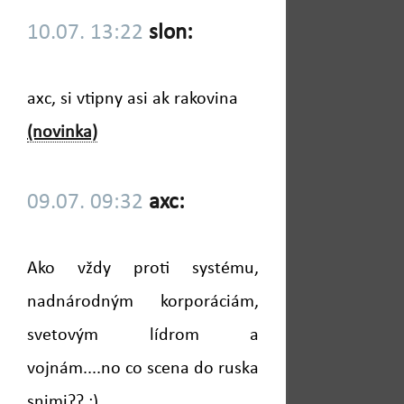
10.07. 13:22
slon:
axc, si vtipny asi ak rakovina
(novinka)
09.07. 09:32
axc:
Ako vždy proti systému,
nadnárodným korporáciám,
svetovým lídrom a
vojnám....no co scena do ruska
snimi?? ;)