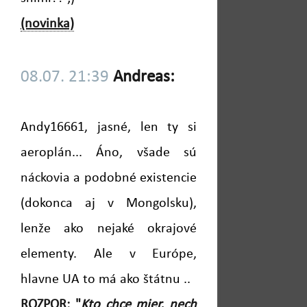
(novinka)
08.07. 21:39
Andreas:
Andy16661, jasné, len ty si
aeroplán... Áno, všade sú
náckovia a podobné existencie
(dokonca aj v Mongolsku),
lenže ako nejaké okrajové
elementy. Ale v Európe,
hlavne UA to má ako štátnu ..
ROZPOR: "
Kto chce mier, nech