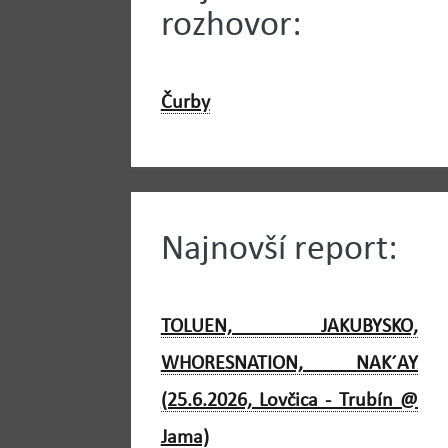
rozhovor:
Čurby
Najnovší report:
TOLUEN, JAKUBYSKO,
WHORESNATION, NAK´AY
(25.6.2026, Lovčica - Trubín @
Jama)