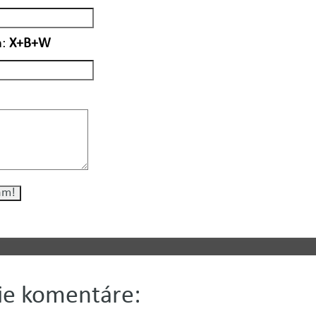
:
X+B+W
šie komentáre: