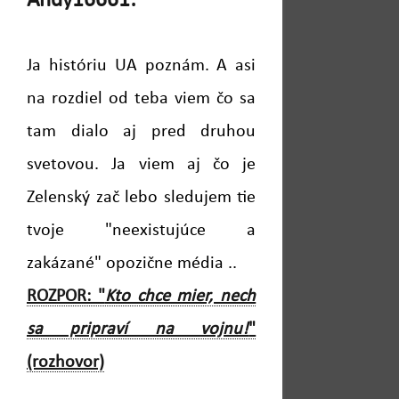
Andy16661:
Ja históriu UA poznám. A asi
na rozdiel od teba viem čo sa
tam dialo aj pred druhou
svetovou. Ja viem aj čo je
Zelenský zač lebo sledujem tie
tvoje "neexistujúce a
zakázané" opozične média ..
ROZPOR: "
Kto chce mier, nech
sa pripraví na vojnu!
"
(rozhovor)