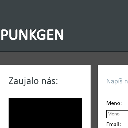
PUNKGEN
Zaujalo nás:
Napíš n
Meno:
Email: