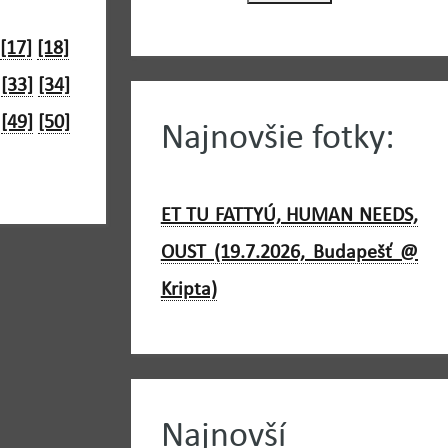
[17]
[18]
[33]
[34]
[49]
[50]
Najnovšie fotky:
ET TU FATTYÚ, HUMAN NEEDS,
OUST (19.7.2026, Budapešť @
Kripta)
Najnovší