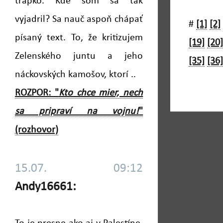
trapko. Kde som sa tak
vyjadril? Sa nauč aspoň chápať
#
[1]
[2]
písaný text. To, že kritizujem
[19]
[20]
Zelenského juntu a jeho
[35]
[36]
náckovských kamošov, ktorí ..
ROZPOR: "
Kto chce mier, nech
sa pripraví na vojnu!
"
(rozhovor)
15.07. 09:12
Andy16661: