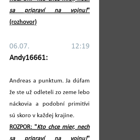
sa pripraví na vojnu!
"
(rozhovor)
06.07. 12:19
Andy16661:
Andreas a punktum. Ja dúfam
že ste už odleteli zo zeme lebo
náckovia a podobní primitívi
sú skoro v každej krajine.
ROZPOR: "
Kto chce mier, nech
sa pripraví na vojnu!
"