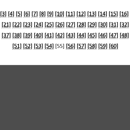
[3]
[4]
[5]
[6]
[7]
[8]
[9]
[10]
[11]
[12]
[13]
[14]
[15]
[16]
[21]
[22]
[23]
[24]
[25]
[26]
[27]
[28]
[29]
[30]
[31]
[32]
[37]
[38]
[39]
[40]
[41]
[42]
[43]
[44]
[45]
[46]
[47]
[48]
[51]
[52]
[53]
[54]
[55]
[56]
[57]
[58]
[59]
[60]