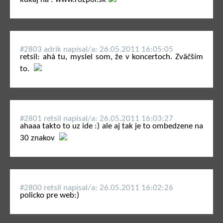
#2803 adrik napí­sal/a: 26.05.2011 16:05:05
retsil: ahá tu, myslel som, že v koncertoch. Zväčším
to.
#2801 retsil napí­sal/a: 26.05.2011 16:03:27
ahaaa takto to uz ide :) ale aj tak je to ombedzene na
30 znakov
#2800 retsil napí­sal/a: 26.05.2011 16:02:26
policko pre web:)