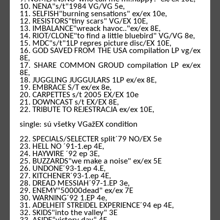
10. NENA"s/t"1984 VG/VG 5e,
11. SELFISH"burning sensations" ex/ex 10e,
12. RESISTORS"tiny scars" VG/EX 10E,
13. IMBALANCE"wreack havoc.."ex/ex 8E,
14. RIOT/CLONE"to find a little bluebird" VG/VG 8e,
15. MDC"s/t"1LP repres picture disc/EX 10E,
16. GOD SAVED FROM THE USA compilation LP vg/ex
8E,
17. SHARE COMMON GROUD compilation LP ex/ex
8E,
18. JUGGLING JUGGULARS 1LP ex/ex 8E,
19. EMBRACE S/T ex/ex 8e,
20. CARPETTES s/t 2005 EX/EX 10e
21. DOWNCAST s/t EX/EX 8E,
22. TRIBUTE TO REJESTRACJA ex/ex 10E,
single: sú všetky VGažEX condition
22. SPECIALS/SELECTER split´79 NO/EX 5e
23. HELL NO ´91-1.ep 4E,
24. HAYWIRE ´92 ep 3E,
25. BUZZARDS"we make a noise" ex/ex 5E
26. UNDONE´93-1.ep 4.E,
27. KITCHENER´93-1.ep 4E,
28. DREAD MESSIAH´97-1.EP 3e,
29. ENEMY"50000dead" ex/ex 7E
30. WARNING´92 1.EP 4e,
31. ADELHEIT STREIDEL EXPERIENCE´94 ep 4E,
32. SKIDS"into the valley" 3E