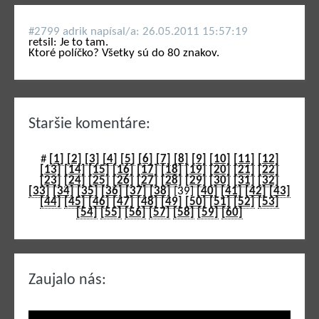
#2799 adrik napí­sal/a: 26.05.2011 15:57:19
retsil: Je to tam.
Ktoré políčko? Všetky sú do 80 znakov.
Staršie komentáre:
#
[1]
[2]
[3]
[4]
[5]
[6]
[7]
[8]
[9]
[10]
[11]
[12]
[13]
[14]
[15]
[16]
[17]
[18]
[19]
[20]
[21]
[22]
[23]
[24]
[25]
[26]
[27]
[28]
[29]
[30]
[31]
[32]
[33]
[34]
[35]
[36]
[37]
[38]
[39]
[40]
[41]
[42]
[43]
[44]
[45]
[46]
[47]
[48]
[49]
[50]
[51]
[52]
[53]
[54]
[55]
[56]
[57]
[58]
[59]
[60]
Zaujalo nás: