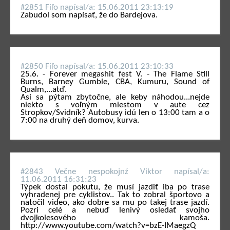
#2851 Fiľo napí­sal/a: 15.06.2011 23:13:19
Zabudol som napísať, že do Bardejova.
#2850 Fiľo napí­sal/a: 15.06.2011 23:10:33
25.6. - Forever megashit fest V. - The Flame Still
Burns, Barney Gumble, CBA, Kumuru, Sound of
Qualm,...atď.
Asi sa pýtam zbytočne, ale keby náhodou...nejde
niekto s voľným miestom v aute cez
Stropkov/Svidník? Autobusy idú len o 13:00 tam a o
7:00 na druhý deň domov, kurva.
#2843 Večne nespokojnź Viktor napí­sal/a:
11.06.2011 16:31:23
Týpek dostal pokutu, že musí jazdiť iba po trase
vyhradenej pre cyklistov.. Tak to zobral športovo a
natočil video, ako dobre sa mu po takej trase jazdí.
Pozri celé a nebuď lenivý osledať svojho
dvojkolesového kamoša.
http://www.youtube.com/watch?v=bzE-IMaegzQ