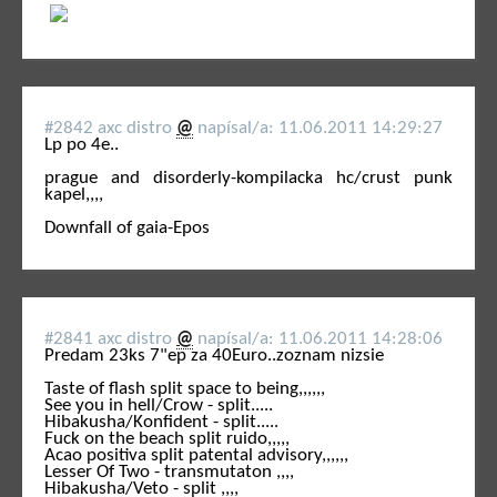
#2842 axc distro
@
napí­sal/a: 11.06.2011 14:29:27
Lp po 4e..
prague and disorderly-kompilacka hc/crust punk
kapel,,,,
Downfall of gaia-Epos
#2841 axc distro
@
napí­sal/a: 11.06.2011 14:28:06
Predam 23ks 7"ep za 40Euro..zoznam nizsie
Taste of flash split space to being,,,,,,
See you in hell/Crow - split.....
Hibakusha/Konfident - split.....
Fuck on the beach split ruido,,,,,
Acao positiva split patental advisory,,,,,,
Lesser Of Two - transmutaton ,,,,
Hibakusha/Veto - split ,,,,