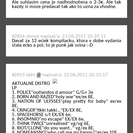
Ale suhlasim cena je nadhodnotena o 2-3€. Ale tak
kazdy si moze predavat tak ako to uzna za vhodne.
#2856 zlosyn napí­sal/a: 23.06.2011 10:39:15
Davat za 12 eciek kompilacku, ktora v dobe vydania
stala ecko a pol, to je punk jak svina :-D
#2855 láďo
@
napí­sal/a: 22.06.2011 20:33:17
AKTUALNE DISTRO
LP
1. POLICE"outlandos d amour" G/G+ 3e
2. BORN AND RAZED"holy war"ex/ex 8E,
3. NATION OF ULYSSES"play pretty for baby" ex/ex
8E,
4. CRINGER"tikki takki..."EX/EX 8E,
5. SPACEHORSE s/t EX/EX 6e,
6. INSOMNIO"no escape" EX/EX 6e,
7. THINK TWICE"unrealised" vg/vg 6E,
8. RIOT/CLONE"do you want.." vg/ex 8E,
9. NOMEANSNO"who call me mr.happy?"ex/ex 10E,