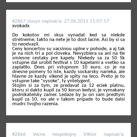
#2867 zlosyn napí­sal/a: 27.06.2011 11:07:57
xvokadx
Do kokotov mi skus vynadat ked sa niekde
stretneme, takto na nete je to dost lacne. Asi by si sa
to neodvazil.
Ceny koncertov su vacsinou uplne v pohode, a aj tak
je na nich tri a pol cloveka. Nevyzbiera sa ani na tie
smiesne cestaky pre kapely. Niekedy sa za 50 Sk
vstupne dal urobit festival s 10 kapelami a vsetko sa
zaplatilo. Dnes pri vstupnom 10 euro, co je na
dnesne pomery to iste, kazdy sockarsky narieka, ale
hlavne ze kazdy vikend je spity na leco. Preto je to
vstupne take "vysoke", ty yntelygent.
Stojim si za tym, ze predavat za 12 eciek platnu,
ktoru si dakto kupil za 50 korun kedysi, je vymakany
podnikatelsky zamer. Ledaze by ju on sam predtym
kupil za 10, no ale v takom pripade to bude dalsi
mudrc tvojho razenia.
#2866 Vecne nespokojny Viktor napí­sal/a: