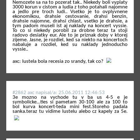
Nemozete sa na to pozerat tak.. Niekedy boli vyplaty
3000 korun v cistom a ludia z toho potahali najomne
a jedlo pre troch ludi.. Vsetko je to ovplyvnene
ekonomikou, drahsie cestovanie, drahsi benzin,
drahsie najomne, drahsi chlast, vsetko je drahsie, a
tym padom museli ist aj naklady na koncert vyssie.
To co si niekedy porobil za drobne teraz ta stoji
radovo desiatky eur. Ale to je priznak doby v ktorej
zijeme. Jasne, je rozdiel, ked sa niekto na koncertoch
nabaluje a rozdiel, ked su naklady jednoducho
vyssie..
axc: lustela bola recesia zo srandy, tak co?
#2862 axc napí­sal/a: 25.06.2011 12:46:53
3e mozno na vychode tu v ba us 4-5 e je
symbolicke...ties si pametam 30-100 ale za 100 to
bol kurva koncert-teda mini fest.Storeho padala
sanka.teraz tu vidime lustelu alebo cz kapely za 5e.