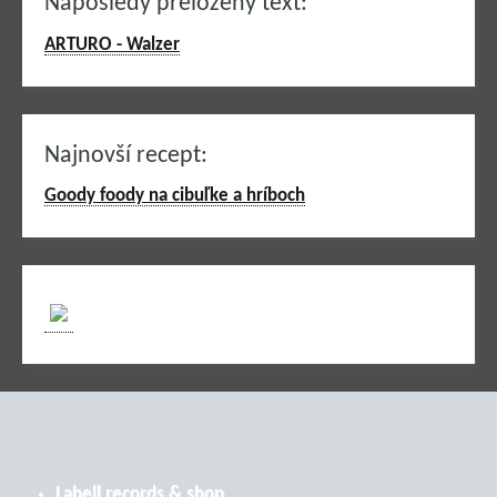
Naposledy preložený text:
ARTURO - Walzer
Najnovší recept:
Goody foody na cibuľke a hríboch
Labell records & shop