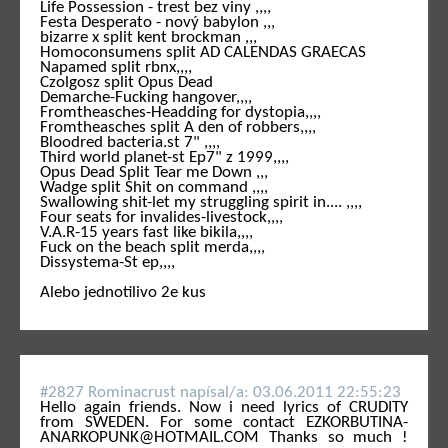
Life Possession - trest bez viny ,,,,
Festa Desperato - nový babylon ,,,
bizarre x split kent brockman ,,,
Homoconsumens split AD CALENDAS GRAECAS
Napamed split rbnx,,,,
Czolgosz split Opus Dead
Demarche-Fucking hangover,,,,
Fromtheasches-Headding for dystopia,,,,
Fromtheasches split A den of robbers,,,,
Bloodred bacteria.st 7" ,,,,
Third world planet-st Ep7" z 1999,,,,
Opus Dead Split Tear me Down ,,,
Wadge split Shit on command ,,,,
Swallowing shit-let my struggling spirit in.... ,,,,
Four seats for invalides-livestock,,,,
V.A.R-15 years fast like bikila,,,,
Fuck on the beach split merda,,,,
Dissystema-St ep,,,,
Alebo jednotilivo 2e kus
#2827 Rominacrust napí­sal/a: 03.06.2011 22:55:23
Hello again friends. Now i need lyrics of CRUDITY
from SWEDEN. For some contact EZKORBUTINA-
ANARKOPUNK@HOTMAIL.COM Thanks so much !