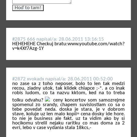
#2875 666 napí­sal/a: 28.06.2011 13:16:15
HEHEHEHE Checkuj bratu:www.youtube.com/watch?
v=k4Xf7Azg-1Y
#2872 xvokadx napí­sal/a: 28.06.2011 00:52:00
no zase sa z toho neposer, bolo to len tak medzi
recou, ziadny utok, tak klidek chlapce ;-*. a co inak
robis ludom, co ta nazvu kktom, ked na to treba
tolku odvahu?
ceny koncertov som samozrejme
spomenul zo srandy, chapem suvislostiam co sa o
tebe povedat neda. doska je stara, je v dobrom
stave, koluje uz len malo kopii= cena dosky ide hore.
to nie je business ale fakt. uz ta vidim ako by si
hocikomu strelil nejaku raritku co mas doma za 2
evri, lebo v case vydania stala 18kcs,-