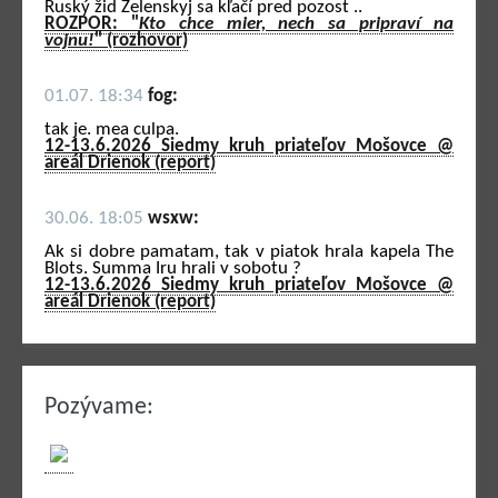
Ruský žid Zelenskyj sa kľačí pred pozost ..
ROZPOR: "
Kto chce mier, nech sa pripraví na
vojnu!
" (rozhovor)
01.07. 18:34
fog:
tak je. mea culpa.
12-13.6.2026 Siedmy kruh priateľov Mošovce @
areál Drienok (report)
30.06. 18:05
wsxw:
Ak si dobre pamatam, tak v piatok hrala kapela The
Blots. Summa Iru hrali v sobotu ?
12-13.6.2026 Siedmy kruh priateľov Mošovce @
areál Drienok (report)
Pozývame: