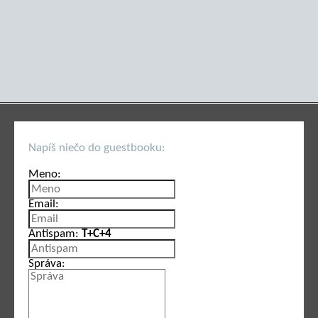
Napíš niečo do guestbooku:
Meno:
Email:
Antispam:
T+C+4
Správa: