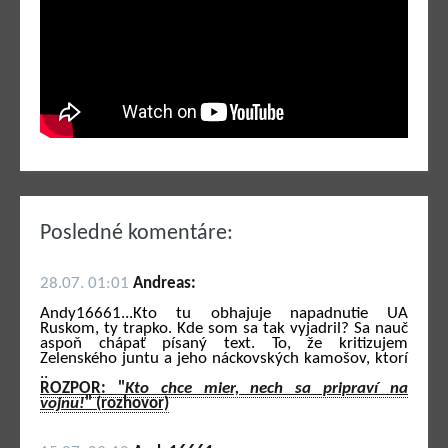
Posledné komentáre:
28.07. 01:01
Andreas:
Andy16661...Kto tu obhajuje napadnutie UA
Ruskom, ty trapko. Kde som sa tak vyjadril? Sa nauč
aspoň chápať písaný text. To, že kritizujem
Zelenského juntu a jeho náckovských kamošov, ktorí
..
ROZPOR: "
Kto chce mier, nech sa pripraví na
vojnu!
" (rozhovor)