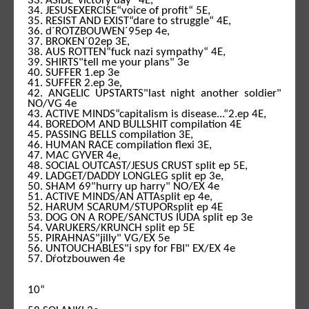
33. ASIDE“victory day“ 4E,
34. JESUSEXERCISE“voice of profit“ 5E,
35. RESIST AND EXIST“dare to struggle“ 4E,
36. d´ROTZBOUWEN´95ep 4e,
37. BROKEN´02ep 3E,
38. AUS ROTTEN“fuck nazi sympathy“ 4E,
39. SHIRTS"tell me your plans" 3e
40. SUFFER 1.ep 3e
41. SUFFER 2.ep 3e,
42. ANGELIC UPSTARTS"last night another soldier"
NO/VG 4e
43. ACTIVE MINDS“capitalism is disease...“2.ep 4E,
44. BOREDOM AND BULLSHIT compilation 4E
45. PASSING BELLS compilation 3E,
46. HUMAN RACE compilation flexi 3E,
47. MAC GYVER 4e,
48. SOCIAL OUTCAST/JESUS CRUST split ep 5E,
49. LADGET/DADDY LONGLEG split ep 3e,
50. SHAM 69"hurry up harry" NO/EX 4e
51. ACTIVE MINDS/AN ATTAsplit ep 4e,
52. HARUM SCARUM/STUPORsplit ep 4E
53. DOG ON A ROPE/SANCTUS IUDA split ep 3e
54. VARUKERS/KRUNCH split ep 5E
55. PIRAHNAS"jilly" VG/EX 5e
56. UNTOUCHABLES"i spy for FBI" EX/EX 4e
57. Dŕotzbouwen 4e
10“