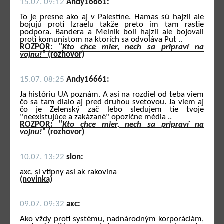
15.07. 09:12
Andy16661:
To je presne ako aj v Palestíne. Hamas sú hajzli ale
bojujú proti Izraelu takže preto im tam rastie
podpora. Bandera a Melnik boli hajzli ale bojovali
proti komunistom na ktorích sa odvoláva Put ..
ROZPOR: "
Kto chce mier, nech sa pripraví na
vojnu!
" (rozhovor)
15.07. 08:25
Andy16661:
Ja históriu UA poznám. A asi na rozdiel od teba viem
čo sa tam dialo aj pred druhou svetovou. Ja viem aj
čo je Zelenský zač lebo sledujem tie tvoje
"neexistujúce a zakázané" opozične média ..
ROZPOR: "
Kto chce mier, nech sa pripraví na
vojnu!
" (rozhovor)
10.07. 13:22
slon:
axc, si vtipny asi ak rakovina
(novinka)
09.07. 09:32
axc:
Ako vždy proti systému, nadnárodným korporáciám,