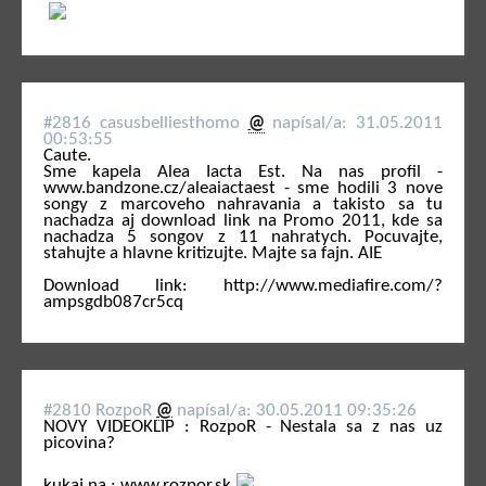
#2816 casusbelliesthomo
@
napí­sal/a: 31.05.2011
00:53:55
Caute.
Sme kapela Alea Iacta Est. Na nas profil -
www.bandzone.cz/aleaiactaest - sme hodili 3 nove
songy z marcoveho nahravania a takisto sa tu
nachadza aj download link na Promo 2011, kde sa
nachadza 5 songov z 11 nahratych. Pocuvajte,
stahujte a hlavne kritizujte. Majte sa fajn. AIE
Download link: http://www.mediafire.com/?
ampsgdb087cr5cq
#2810 RozpoR
@
napí­sal/a: 30.05.2011 09:35:26
NOVY VIDEOKLIP : RozpoR - Nestala sa z nas uz
picovina?
kukaj na : www.rozpor.sk