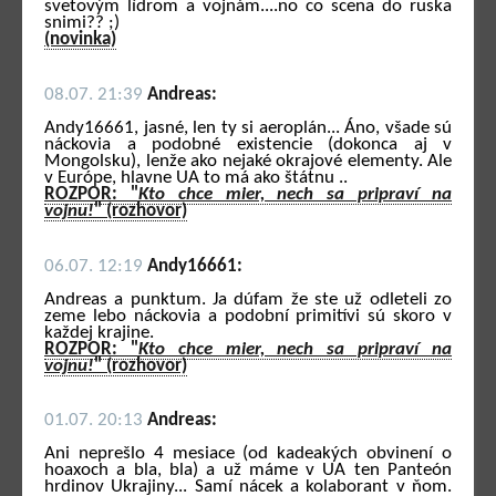
svetovým lídrom a vojnám....no co scena do ruska
snimi?? ;)
(novinka)
08.07. 21:39
Andreas:
Andy16661, jasné, len ty si aeroplán... Áno, všade sú
náckovia a podobné existencie (dokonca aj v
Mongolsku), lenže ako nejaké okrajové elementy. Ale
v Európe, hlavne UA to má ako štátnu ..
ROZPOR: "
Kto chce mier, nech sa pripraví na
vojnu!
" (rozhovor)
06.07. 12:19
Andy16661:
Andreas a punktum. Ja dúfam že ste už odleteli zo
zeme lebo náckovia a podobní primitívi sú skoro v
každej krajine.
ROZPOR: "
Kto chce mier, nech sa pripraví na
vojnu!
" (rozhovor)
01.07. 20:13
Andreas:
Ani neprešlo 4 mesiace (od kadeakých obvinení o
hoaxoch a bla, bla) a už máme v UA ten Panteón
hrdinov Ukrajiny... Samí nácek a kolaborant v ňom.