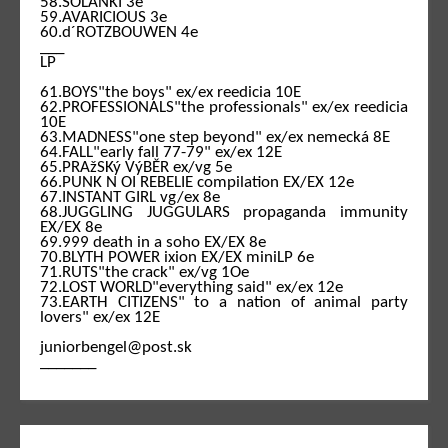
58.SOLANKI 3e
59.AVARICIOUS 3e
60.d´ROTZBOUWEN 4e
___
LP
61.BOYS"the boys" ex/ex reedicia 10E
62.PROFESSIONALS"the professionals" ex/ex reedicia
10E
63.MADNESS"one step beyond" ex/ex nemecká 8E
64.FALL"early fall 77-79" ex/ex 12E
65.PRAžSKý VýBĚR ex/vg 5e
66.PUNK N OI REBELIE compilation EX/EX 12e
67.INSTANT GIRL vg/ex 8e
68.JUGGLING JUGGULARS propaganda immunity
EX/EX 8e
69.999 death in a soho EX/EX 8e
70.BLYTH POWER ixion EX/EX miniLP 6e
71.RUTS"the crack" ex/vg 1Oe
72.LOST WORLD"everything said" ex/ex 12e
73.EARTH CITIZENS" to a nation of animal party
lovers" ex/ex 12E
juniorbengel@post.sk
_______