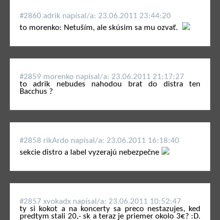
#2860 adrik napí­sal/a: 23.06.2011 23:44:20
to morenko: Netuším, ale skúsim sa mu ozvať.
#2859 morenko napí­sal/a: 23.06.2011 21:17:27
to adrik nebudes nahodou brat do distra ten
Bacchus ?
#2858 rikArdo napí­sal/a: 23.06.2011 16:18:40
sekcie distro a label vyzerajú nebezpečne
#2857 xvokadx napí­sal/a: 23.06.2011 10:52:47
ty si kokot a na koncerty sa preco nestazujes, ked
predtym stali 20,- sk a teraz je priemer okolo 3€? :D.