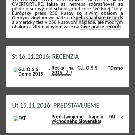
OVERTORTURE, takže asi netreba zdôrazňovať, že
pôjde o surový old school grind core švédskej školy.
Európsky press 250 kusov so sivým obalom a
čiernym vinylom vychádza u
Spela snabbare records
a americký tiež v 250 kusovom náklade, ale modrým
obalom a žltým vinylom zase na
Give praise records
.
St 16.11.2016: RECENZIA
Recka na G.L.O.S.S. - "
Demo
2015
" 7"
!
Ut 15.11.2016: PREDSTAVUJEME
Predstavujeme kapelu FAT z
východného Slovenska
!