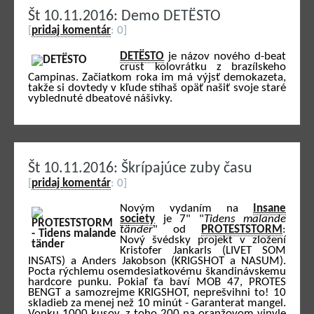
Št 10.11.2016: Demo DETËSTO
[
pridaj komentár
: 0]
DETËSTO
je názov nového d-beat
crust kolovrátku z brazílskeho
Campinas. Začiatkom roka im má výjsť demokazeta,
takže si dovtedy v kľude stíhaš opäť našiť svoje staré
vyblednuté dbeatové nášivky.
Št 10.11.2016: Škrípajúce zuby času
[
pridaj komentár
: 0]
Novým vydaním na
Insane
society
je 7" "
Tidens malande
tänder
" od
PROTESTSTORM
:
Nový švédsky projekt v zložení
Kristofer Jankarls (LIVET SOM
INSATS) a Anders Jakobson (KRIGSHOT a NASUM).
Pocta rýchlemu osemdesiatkovému škandinávskemu
hardcore punku. Pokiaľ ťa baví MOB 47, PROTES
BENGT a samozrejme KRIGSHOT, neprešvihni to! 10
skladieb za menej než 10 minút - Garanterat mangel.
Vonku 1000 kusov, z toho 200 na oranžovom vinyle