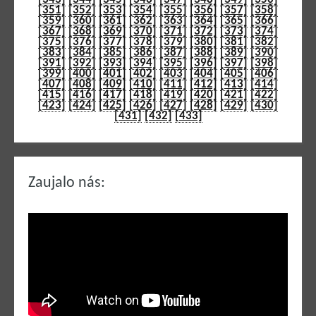
[351]
[352]
[353]
[354]
[355]
[356]
[357]
[358]
[359]
[360]
[361]
[362]
[363]
[364]
[365]
[366]
[367]
[368]
[369]
[370]
[371]
[372]
[373]
[374]
[375]
[376]
[377]
[378]
[379]
[380]
[381]
[382]
[383]
[384]
[385]
[386]
[387]
[388]
[389]
[390]
[391]
[392]
[393]
[394]
[395]
[396]
[397]
[398]
[399]
[400]
[401]
[402]
[403]
[404]
[405]
[406]
[407]
[408]
[409]
[410]
[411]
[412]
[413]
[414]
[415]
[416]
[417]
[418]
[419]
[420]
[421]
[422]
[423]
[424]
[425]
[426]
[427]
[428]
[429]
[430]
[431]
[432]
[433]
Zaujalo nás: