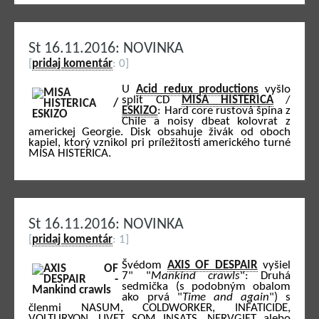
St 16.11.2016: NOVINKA
[
pridaj komentár
: 0]
U
Acid redux productions
vyšlo
split CD
MISA HISTERICA
/
ESKIZO
: Hard core rustová špina z
Chile a noisy dbeat kolovrat z
americkej Georgie. Disk obsahuje živák od oboch
kapiel, ktorý vznikol pri príležitosti amerického turné
MISA HISTERICA.
St 16.11.2016: NOVINKA
[
pridaj komentár
: 1]
Švédom
AXIS OF DESPAIR
vyšiel
7" "
Mankind crawls
": Druhá
sedmička (s podobným obalom
ako prvá "
Time and again
") s
členmi NASUM, COLDWORKER, INFATICIDE,
VOLTURYON, LIVET SOM INSATS, NERVGIFT alebo