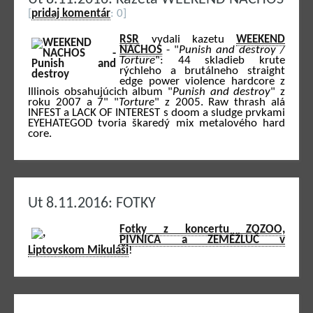
[
pridaj komentár
: 0]
RSR
vydali kazetu
WEEKEND
NACHOS
- "
Punish and destroy /
Torture
": 44 skladieb krute
rýchleho a brutálneho straight
edge power violence hardcore z
Illinois obsahujúcich album "
Punish and destroy
" z
roku 2007 a 7" "
Torture
" z 2005. Raw thrash alá
INFEST a LACK OF INTEREST s doom a sludge prvkami
EYEHATEGOD tvoria škaredý mix metalového hard
core.
Ut 8.11.2016: FOTKY
Fotky z koncertu ZOZOO,
PIVNICA a ZEMĚŽLUČ v
Liptovskom Mikuláši
!