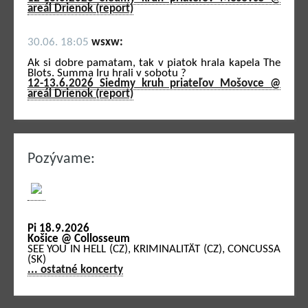
areál Drienok (report)
30.06. 18:05
wsxw:
Ak si dobre pamatam, tak v piatok hrala kapela The
Blots. Summa Iru hrali v sobotu ?
12-13.6.2026 Siedmy kruh priateľov Mošovce @
areál Drienok (report)
Pozývame:
Pi 18.9.2026
Košice @ Collosseum
SEE YOU IN HELL (CZ), KRIMINALITÄT (CZ), CONCUSSA
(SK)
... ostatné koncerty