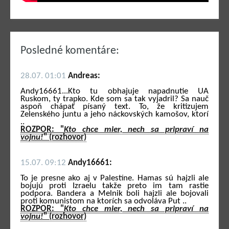
Posledné komentáre:
28.07. 01:01
Andreas:
Andy16661...Kto tu obhajuje napadnutie UA
Ruskom, ty trapko. Kde som sa tak vyjadril? Sa nauč
aspoň chápať písaný text. To, že kritizujem
Zelenského juntu a jeho náckovských kamošov, ktorí
..
ROZPOR: "
Kto chce mier, nech sa pripraví na
vojnu!
" (rozhovor)
15.07. 09:12
Andy16661:
To je presne ako aj v Palestíne. Hamas sú hajzli ale
bojujú proti Izraelu takže preto im tam rastie
podpora. Bandera a Melnik boli hajzli ale bojovali
proti komunistom na ktorích sa odvoláva Put ..
ROZPOR: "
Kto chce mier, nech sa pripraví na
vojnu!
" (rozhovor)