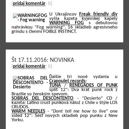
[
pridaj komentár
: 0]
U Ukrajincov
Freak friendly diy
vyšla kazeta kyjevskej kapely
WARNING FOG
s debutovou
nahrávkou "
Fog warning
". 16 skladieb agresívneho
grindu s členmi FOIBLE INSTINCT.
Št 17.11.2016: NOVINKA
[
pridaj komentár
: 0]
Ďalšie tri nové vydania u
Crapoulet records
:
TUNA
/
RENEGADES OF PUNK
split 12": Dva krát punk rock z
Brazílie so ženským spevom.
SOBRAS DEL DESCONTENTO
- "
Desierto
" CD /
kazeta: Latino crust punková nálož z Chile v štýle LOS
CRUDOS.
WARM NEEDLES
- "
Dont tell me how to live
" one
sided 12": Šesť nových skladieb pop punku z New
Yorku.