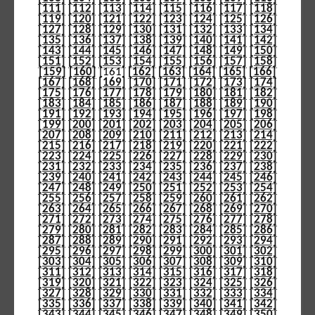
[111]
[112]
[113]
[114]
[115]
[116]
[117]
[118]
[119]
[120]
[121]
[122]
[123]
[124]
[125]
[126]
[127]
[128]
[129]
[130]
[131]
[132]
[133]
[134]
[135]
[136]
[137]
[138]
[139]
[140]
[141]
[142]
[143]
[144]
[145]
[146]
[147]
[148]
[149]
[150]
[151]
[152]
[153]
[154]
[155]
[156]
[157]
[158]
[159]
[160]
[161]
[162]
[163]
[164]
[165]
[166]
[167]
[168]
[169]
[170]
[171]
[172]
[173]
[174]
[175]
[176]
[177]
[178]
[179]
[180]
[181]
[182]
[183]
[184]
[185]
[186]
[187]
[188]
[189]
[190]
[191]
[192]
[193]
[194]
[195]
[196]
[197]
[198]
[199]
[200]
[201]
[202]
[203]
[204]
[205]
[206]
[207]
[208]
[209]
[210]
[211]
[212]
[213]
[214]
[215]
[216]
[217]
[218]
[219]
[220]
[221]
[222]
[223]
[224]
[225]
[226]
[227]
[228]
[229]
[230]
[231]
[232]
[233]
[234]
[235]
[236]
[237]
[238]
[239]
[240]
[241]
[242]
[243]
[244]
[245]
[246]
[247]
[248]
[249]
[250]
[251]
[252]
[253]
[254]
[255]
[256]
[257]
[258]
[259]
[260]
[261]
[262]
[263]
[264]
[265]
[266]
[267]
[268]
[269]
[270]
[271]
[272]
[273]
[274]
[275]
[276]
[277]
[278]
[279]
[280]
[281]
[282]
[283]
[284]
[285]
[286]
[287]
[288]
[289]
[290]
[291]
[292]
[293]
[294]
[295]
[296]
[297]
[298]
[299]
[300]
[301]
[302]
[303]
[304]
[305]
[306]
[307]
[308]
[309]
[310]
[311]
[312]
[313]
[314]
[315]
[316]
[317]
[318]
[319]
[320]
[321]
[322]
[323]
[324]
[325]
[326]
[327]
[328]
[329]
[330]
[331]
[332]
[333]
[334]
[335]
[336]
[337]
[338]
[339]
[340]
[341]
[342]
[343]
[344]
[345]
[346]
[347]
[348]
[349]
[350]