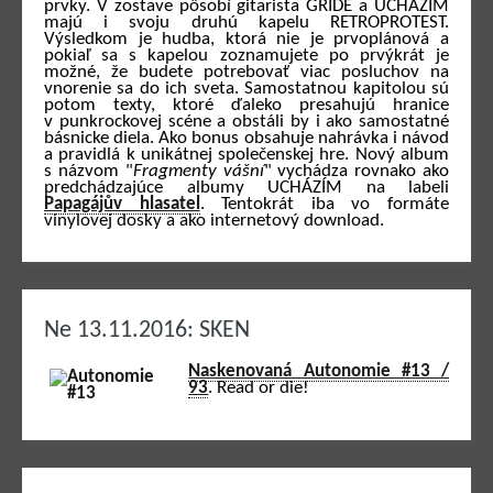
prvky. V zostave pôsobí gitarista GRIDE a UCHÁZÍM
majú i svoju druhú kapelu RETROPROTEST.
Výsledkom je hudba, ktorá nie je prvoplánová a
pokiaľ sa s kapelou zoznamujete po prvýkrát je
možné, že budete potrebovať viac posluchov na
vnorenie sa do ich sveta. Samostatnou kapitolou sú
potom texty, ktoré ďaleko presahujú hranice
v punkrockovej scéne a obstáli by i ako samostatné
básnicke diela. Ako bonus obsahuje nahrávka i návod
a pravidlá k unikátnej společenskej hre. Nový album
s názvom "
Fragmenty vášní
" vychádza rovnako ako
predchádzajúce albumy UCHÁZÍM na labeli
Papagájův hlasatel
. Tentokrát iba vo formáte
vinylovej dosky a ako internetový download.
Ne 13.11.2016: SKEN
Naskenovaná Autonomie #13 /
93
. Read or die!