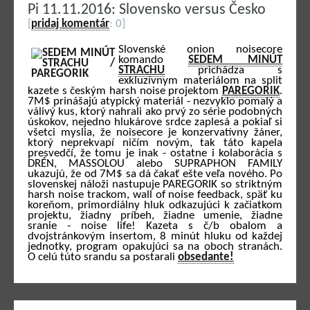
Pi 11.11.2016: Slovensko versus Česko
[
pridaj komentár
: 0]
Slovenské onion noisecore
komando
SEDEM MINÚT
STRACHU
prichádza s
exkluzívnym materiálom na split
kazete s českým harsh noise projektom
PAREGORIK
.
7M$ prinášajú atypický materiál - nezvyklo pomalý a
válivý kus, ktorý nahrali ako prvý zo série podobných
úskokov, nejedno hlukárove srdce zaplesá a pokiaľ si
všetci myslia, že noisecore je konzervatívny žáner,
ktorý neprekvapí ničím novým, tak táto kapela
presvedčí, že tomu je inak - ostatne i kolaborácia s
DRÉN, MASSOLOU alebo SUPRAPHON FAMILY
ukazujú, že od 7M$ sa dá čakať ešte veľa nového. Po
slovenskej náloži nastupuje PAREGORIK so striktným
harsh noise trackom, wall of noise feedback, späť ku
koreňom, primordiálny hluk odkazujúci k začiatkom
projektu, žiadny príbeh, žiadne umenie, žiadne
sranie - noise life! Kazeta s č/b obalom a
dvojstránkovým insertom, 8 minút hluku od každej
jednotky, program opakujúci sa na oboch stranách.
O celú túto srandu sa postarali
obsedante!