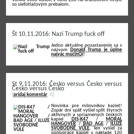
so sieťotlačovým prebalom.
Št 10.11.2016: Nazi Trump fuck off
Jedno aktuálne pozastavenie sa s
názvom
Donald Trump je úplne
najvác mucinQi
!
St 9.11.2016: Česko versus Česko versus
Česko versus Česko
[
pridaj komentár
: 0]
Novinka pre milovníkov kaziet!
Zopár dní späť vyšiel split štyroch
aktívnych a spriaznených českých
kapiel
DIS-K47
/
MORAL
HANGOVER
/
BAD AGE
/
ILUZE
SVOBODNÉ VŮLE
. Ten vyšiel za
spolupráce kapiel v náklade 120