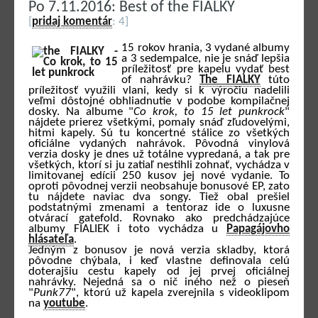
Po 7.11.2016: Best of the FIALKY
[
pridaj komentár
: 4]
15 rokov hrania, 3 vydané albumy
a 3 sedempalce, nie je snáď lepšia
príležitosť pre kapelu vydať best
of nahrávku?
The FIALKY
túto
príležitosť využili vlani, kedy si k výročiu nadelili
veľmi dôstojné obhliadnutie v podobe kompilačnej
dosky. Na albume "
Co krok, to 15 let punkrock
"
nájdete prierez všetkými, pomaly snáď zľudovelými,
hitmi kapely. Sú tu koncertné stálice zo všetkých
oficiálne vydaných nahrávok. Pôvodná vinylová
verzia dosky je dnes už totálne vypredaná, a tak pre
všetkých, ktorí si ju zatiaľ nestihli zohnať, vychádza v
limitovanej edícii 250 kusov jej nové vydanie. To
oproti pôvodnej verzii neobsahuje bonusové EP, zato
tu nájdete naviac dva songy. Tiež obal prešiel
podstatnými zmenami a tentoraz ide o luxusne
otvárací gatefold. Rovnako ako predchádzajúce
albumy FIALIEK i toto vychádza u
Papagájovho
hlásateľa
.
Jedným z bonusov je nová verzia skladby, ktorá
pôvodne chýbala, i keď vlastne definovala celú
doterajšiu cestu kapely od jej prvej oficiálnej
nahrávky. Nejedná sa o nič iného než o pieseň
"
Punk77
", ktorú už kapela zverejnila s videoklipom
na
youtube
.