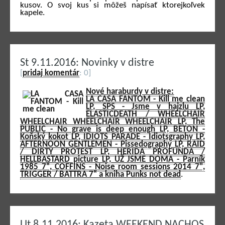
kusov. O svoj kus si môžeš napísať ktorejkoľvek
kapele.
St 9.11.2016: Novinky v distre
[
pridaj komentár
: 0]
Nové haraburdy v distre:
LA CASA FANTOM - Kill me clean
LP, SPS - Jsme v hajzlu LP,
ELASTICDEATH / WHEELCHAIR
WHEELCHAIR WHEELCHAIR WHEELCHAIR LP, The
PUBLIC - No grave is deep enough LP, BETON -
Koňský kokot LP, IDIOTS PARADE - Idiotsgraphy LP,
AFTERNOON GENTLEMEN - Pissedography LP, RAID
/ DIRTY PROTEST LP, HERIDA PROFUNDA /
HELLBASTARD picture LP, UŽ JSME DOMA - Parník
1985 7", COFFINS - Noise room sessions 2014 7",
TRIGGER / BATTRA 7" a kniha Punks not dead
.
Ut 8.11.2016: Kazeta WEEKEND NACHOS