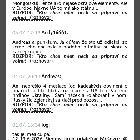
Mongolsku), lenže ako nejaké okrajové elementy. Ale
v Európe, hlavne UA to má ako štátnu ..
ROZPOR: "
Kto chce mier, nech sa pripraví na
vojnu!
" (rozhovor)
06.07. 12:19
Andy16661:
Andreas a punktum. Ja dúfam že ste už odleteli zo
zeme lebo náckovia a podobní primitívi sú skoro v
každej krajine.
ROZPOR: "
Kto chce mier, nech sa pripraví na
vojnu!
" (rozhovor)
01.07. 20:13
Andreas:
Ani neprešlo 4 mesiace (od kadeakých obvinení o
hoaxoch a bla, bla) a už máme v UA ten Panteón
hrdinov Ukrajiny... Samí nácek a kolaborant v ňom.
Ruský žid Zelenskyj sa kľačí pred pozost ..
ROZPOR: "
Kto chce mier, nech sa pripraví na
vojnu!
" (rozhovor)
01.07. 18:34
fog:
tak je. mea culpa.
12-13.6.2026 Siedmy kruh priateľov Mošovce @