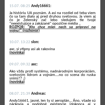
15.07. 08:25
Andy16661:
Ja históriu UA poznám. A asi na rozdiel od teba viem
čo sa tam dialo aj pred druhou svetovou. Ja viem aj
čo je Zelenský zač lebo sledujem tie tvoje
"neexistujúce a zakázané" opozične média ..
ROZPOR: "
Kto chce mier, nech sa pripraví na
vojnu!
" (rozhovor)
10.07. 13:22
slon:
axc, si vtipny asi ak rakovina
(novinka)
09.07. 09:32
axc:
Ako vždy proti systému, nadnárodným korporáciám,
svetovým lídrom a vojnám....no co scena do ruska
snimi?? ;)
(novinka)
08.07. 21:39
Andreas:
Andy16661, jasné, len ty si aeroplán... Áno, všade sú
náckovia a podobné existencie (dokonca aj v