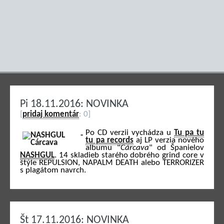
Pi 18.11.2016: NOVINKA
[
pridaj komentár
: 0]
Po CD verzii vychádza u
Tu pa tu
tu pa records
aj LP verzia nového
albumu "
Cárcava
" od Španielov
NASHGUL
. 14 skladieb starého dobrého grind core v
štýle REPULSION, NAPALM DEATH alebo TERRORIZER
s plagátom navrch.
Št 17.11.2016: NOVINKA