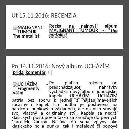
Ut 15.11.2016: RECENZIA
Recka na najnovší album
MALIGNANT TUMOUR - "
The
metallist
!
Po 14.11.2016: Nový album UCHÁZÍM
[
pridaj komentár
: 0]
Po piatich rokoch od
predchádzajúcej nahrávky
vychádza nový album juhočeskej
kapely
UCHÁZÍM
. UCHÁZÍM
patria bez sporu k jednej z najzaujímavejších
súčasných kapiel. Ich hudba je postavená na
hardcore punkových základoch, ale na nich stavajú
svoj vlastný a originálny štýl. Kapela sa nedrží
klasických postupov a ťažko sa zaraďuje do pevných
škatuliek žánrov. Nasáva do seba vplyvy ako
klasického hc a punku, tak i metalové či popové