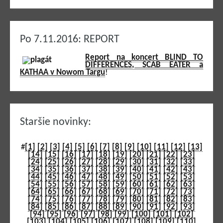
Po 7.11.2016: REPORT
Report na koncert BLIND TO
DIFFERENCES, SCAB EATER a
KATHAA v Nowom Targu
!
Staršie novinky:
#
[1]
[2]
[3]
[4]
[5]
[6]
[7]
[8]
[9]
[10]
[11]
[12]
[13]
[14]
[15]
[16]
[17]
[18]
[19]
[20]
[21]
[22]
[23]
[24]
[25]
[26]
[27]
[28]
[29]
[30]
[31]
[32]
[33]
[34]
[35]
[36]
[37]
[38]
[39]
[40]
[41]
[42]
[43]
[44]
[45]
[46]
[47]
[48]
[49]
[50]
[51]
[52]
[53]
[54]
[55]
[56]
[57]
[58]
[59]
[60]
[61]
[62]
[63]
[64]
[65]
[66]
[67]
[68]
[69]
[70]
[71]
[72]
[73]
[74]
[75]
[76]
[77]
[78]
[79]
[80]
[81]
[82]
[83]
[84]
[85]
[86]
[87]
[88]
[89]
[90]
[91]
[92]
[93]
[94]
[95]
[96]
[97]
[98]
[99]
[100]
[101]
[102]
[103]
[104]
[105]
[106]
[107]
[108]
[109]
[110]