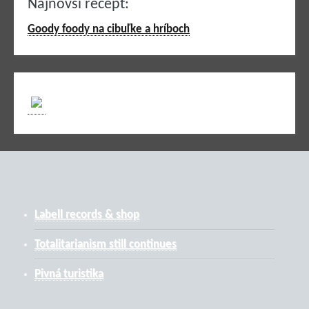
Najnovší recept:
Goody foody na cibuľke a hríboch
Labell records & shop
Totalitarianism still continues
Pivná turistika