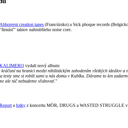
du
Abhorrent creation tapes
(Francúzsko) a Sick phoque records (Belgick
štrnásť" taktov nahrubšieho noise core.
KALIMERO
vydali nový album:
ráčaní na hranici medzi nihilistickým zahodením všetkých ideálov a nád
er a texty sme si robili sami u nás doma v Kubíku. Dávame to len zada
me ale nič nebudeme sľubovať.
"
Report
a
fotky
z koncertu MÖR, DRUGS a WASTED STRUGGLE v B