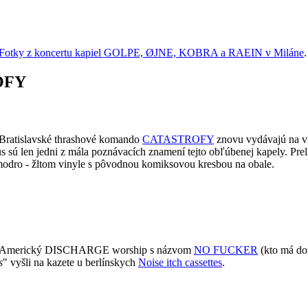
Fotky z koncertu kapiel GOLPE, ØJNE, KOBRA a RAEIN v Miláne
.
ROFY
Bratislavské thrashové komando
CATASTROFY
znovu vydávajú na v
us sú len jedni z mála poznávacích znamení tejto obľúbenej kapely. Pre
odro - žltom vinyle s pôvodnou komiksovou kresbou na obale.
Americký DISCHARGE worship s názvom
NO FUCKER
(kto má do
s
" vyšli na kazete u berlínskych
Noise itch cassettes
.