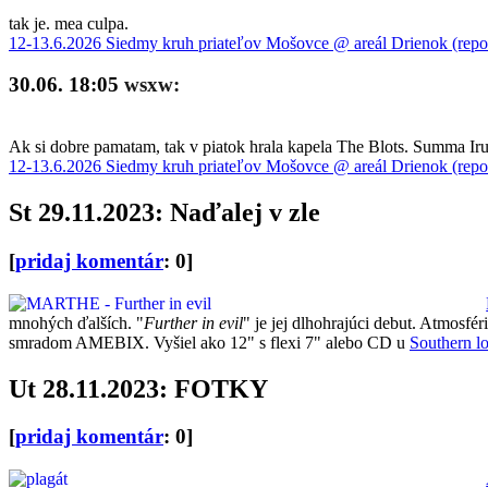
tak je. mea culpa.
12-13.6.2026 Siedmy kruh priateľov Mošovce @ areál Drienok (repo
30.06. 18:05
wsxw:
Ak si dobre pamatam, tak v piatok hrala kapela The Blots. Summa Iru 
12-13.6.2026 Siedmy kruh priateľov Mošovce @ areál Drienok (repo
St 29.11.2023: Naďalej v zle
[
pridaj komentár
: 0]
mnohých ďalších. "
Further in evil
" je jej dlhohrajúci debut. Atmos
smradom AMEBIX. Vyšiel ako 12" s flexi 7" alebo CD u
Southern l
Ut 28.11.2023: FOTKY
[
pridaj komentár
: 0]