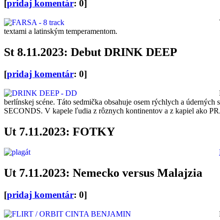
[
pridaj komentár
: 0]
textami a latinským temperamentom.
St 8.11.2023: Debut DRINK DEEP
[
pridaj komentár
: 0]
berlínskej scéne. Táto sedmička obsahuje osem rýchlych a údernýc
SECONDS. V kapele ľudia z rôznych kontinentov a z kapiel ako
Ut 7.11.2023: FOTKY
Ut 7.11.2023: Nemecko versus Malajzia
[
pridaj komentár
: 0]