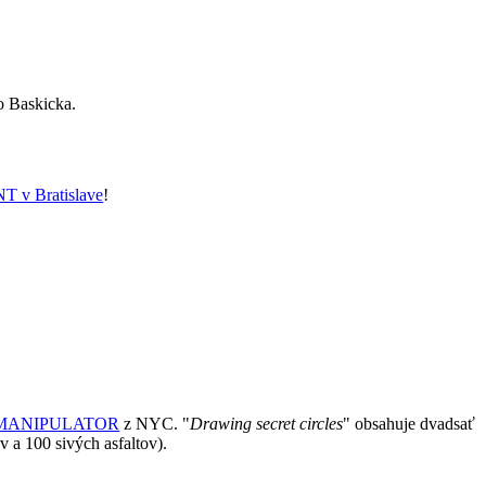
o Baskicka.
 v Bratislave
!
MANIPULATOR
z NYC. "
Drawing secret circles
" obsahuje dvadsať
v a 100 sivých asfaltov).