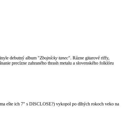
inyle debutný album "
Zbojnícky tanec
". Rázne gitarové riffy,
línanie precízne zahraného thrash metalu a slovenského folklóru
ma ešte ich 7" s DISCLOSE?) vykopol po dlhých rokoch veko na