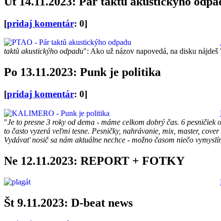
Ut 14.11.2023: Pár taktů akustickýho odpa
[
pridaj komentár
: 0]
taktů akustickýho odpadu
": Ako už názov napovedá, na disku nájdeš "
Po 13.11.2023: Punk je politika
[
pridaj komentár
: 0]
"
Je to presne 3 roky od dema - máme celkom dobrý čas. 6 pesničiek o k
to často vyzerá veľmi tesne. Pesničky, nahrávanie, mix, master, cov
Vydávať nosič sa nám aktuálne nechce - možno časom niečo vymyslí
Ne 12.11.2023: REPORT + FOTKY
Št 9.11.2023: D-beat news