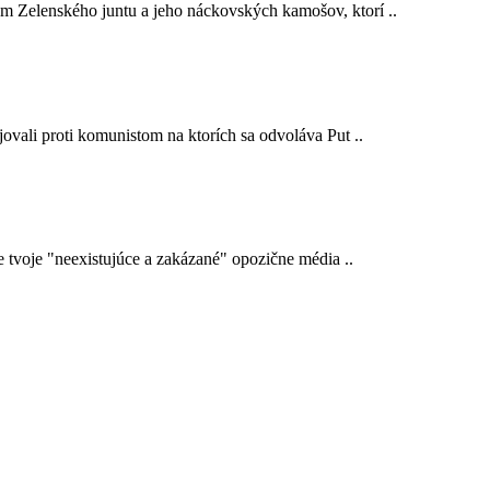
em Zelenského juntu a jeho náckovských kamošov, ktorí ..
ojovali proti komunistom na ktorích sa odvoláva Put ..
e tvoje "neexistujúce a zakázané" opozične média ..