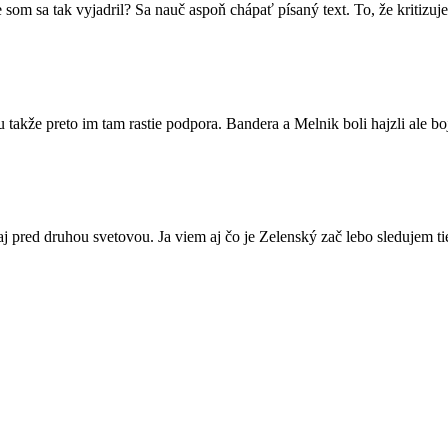
m sa tak vyjadril? Sa nauč aspoň chápať písaný text. To, že kritizuj
lu takže preto im tam rastie podpora. Bandera a Melnik boli hajzli ale b
aj pred druhou svetovou. Ja viem aj čo je Zelenský zač lebo sledujem ti