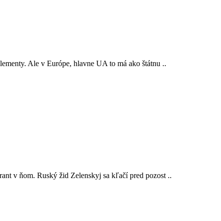
lementy. Ale v Európe, hlavne UA to má ako štátnu ..
ant v ňom. Ruský žid Zelenskyj sa kľačí pred pozost ..