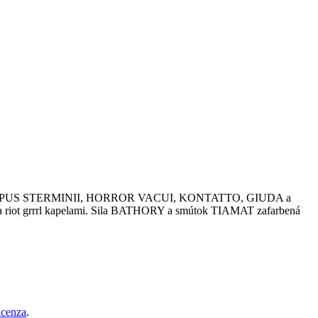
ako CAMPUS STERMINII, HORROR VACUI, KONTATTO, GIUDA a
om a riot grrrl kapelami. Sila BATHORY a smútok TIAMAT zafarbená
cenza
.