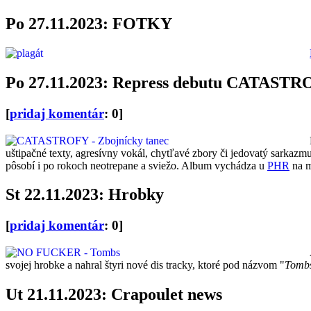
Po 27.11.2023: FOTKY
Po 27.11.2023: Repress debutu CATAST
[
pridaj komentár
: 0]
uštipačné texty, agresívny vokál, chytľavé zbory či jedovatý sarkazm
pôsobí i po rokoch neotrepane a sviežo. Album vychádza u
PHR
na m
St 22.11.2023: Hrobky
[
pridaj komentár
: 0]
svojej hrobke a nahral štyri nové dis tracky, ktoré pod názvom "
Tomb
Ut 21.11.2023: Crapoulet news