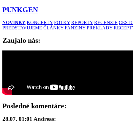
PUNKGEN
NOVINKY
KONCERTY
FOTKY
REPORTY
RECENZIE
CESTO
PREDSTAVUJEME
ČLÁNKY
FANZINY
PREKLADY
RECEPT
Zaujalo nás:
Posledné komentáre:
28.07. 01:01
Andreas: