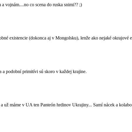
 vojnám....no co scena do ruska snimi?? ;)
dobné existencie (dokonca aj v Mongolsku), lenže ako nejaké okrajové e
 a podobní primitívi sú skoro v každej krajine.
 a už máme v UA ten Panteón hrdinov Ukrajiny... Samí nácek a kolabor