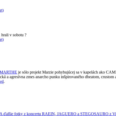
rt)
hrali v sobotu ?
rt)
MARTHE
je sólo projekt Marzie pohybujúcej sa v kapelách 
férická a agresívna zmes anarcho punku inšpirovaného dbeatom, crust
ord
.
A ďalšie fotky z koncertu RAEIN, JAGUERO a STEGOSAURO z Vi