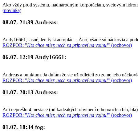
Ako vždy proti systému, nadnárodným korporáciám, svetovým lídrom a
(novinka)
08.07. 21:39
Andreas:
Andy16661, jasné, len ty si aeroplán... Áno, všade sú náckovia a po
ROZPOR: "
Kto chce mier, nech sa pripraví na vojnu!
" (rozhovor)
06.07. 12:19
Andy16661:
Andreas a punktum. Ja dúfam že ste už odleteli zo zeme lebo náckovia
ROZPOR: "
Kto chce mier, nech sa pripraví na vojnu!
" (rozhovor)
01.07. 20:13
Andreas:
Ani neprešlo 4 mesiace (od kadeakých obvinení o hoaxoch a bla, bla)
ROZPOR: "
Kto chce mier, nech sa pripraví na vojnu!
" (rozhovor)
01.07. 18:34
fog: