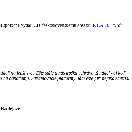
o) spoločne vydali CD československému ansáblu
P.T.A.O.
- "
Pár
eji na lepší svet. Ešte stále u nás trošku vyhráva tá nádej - aj keď
rmo na bandcamp. Streamovacie platformy nám ešte furt nejako smrdia.
ardejove!