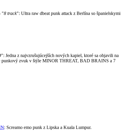
 "
8 track
": Ultra raw dbeat punk attack z Berlína so španielskymi
D
": Jedna z najvzrušujúcejších nových kapiel, ktoré sa objavili na
ard core punkový zvuk v štýle MINOR THREAT, BAD BRAINS a 7
IN
: Screamo emo punk z Lipska a Kuala Lumpur.