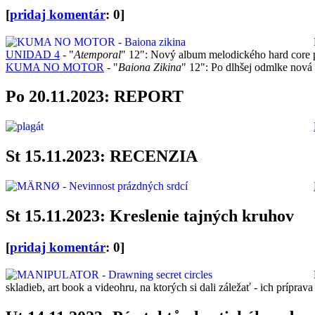
[
pridaj komentár
: 0]
UNIDAD 4
- "
Atemporal
" 12": Nový album melodického hard core 
KUMA NO MOTOR
- "
Baiona Zikina
" 12": Po dlhšej odmlke nová
Po 20.11.2023: REPORT
St 15.11.2023: RECENZIA
St 15.11.2023: Kreslenie tajných kruhov
[
pridaj komentár
: 0]
skladieb, art book a videohru, na ktorých si dali záležať - ich príprav