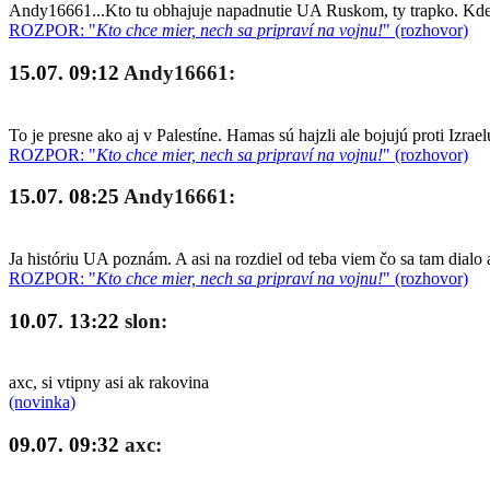
Andy16661...Kto tu obhajuje napadnutie UA Ruskom, ty trapko. Kde so
ROZPOR: "
Kto chce mier, nech sa pripraví na vojnu!
" (rozhovor)
15.07. 09:12
Andy16661:
To je presne ako aj v Palestíne. Hamas sú hajzli ale bojujú proti Izrae
ROZPOR: "
Kto chce mier, nech sa pripraví na vojnu!
" (rozhovor)
15.07. 08:25
Andy16661:
Ja históriu UA poznám. A asi na rozdiel od teba viem čo sa tam dialo 
ROZPOR: "
Kto chce mier, nech sa pripraví na vojnu!
" (rozhovor)
10.07. 13:22
slon:
axc, si vtipny asi ak rakovina
(novinka)
09.07. 09:32
axc: