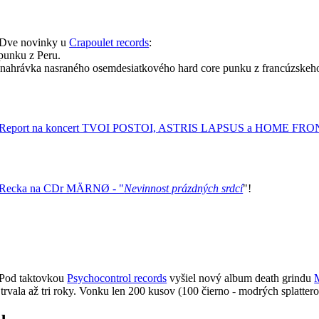
Dve novinky u
Crapoulet records
:
punku z Peru.
 nahrávka nasraného osemdesiatkového hard core punku z francúzskeh
Report na koncert TVOI POSTOI, ASTRIS LAPSUS a HOME FRONT
Recka na CDr MÄRNØ - "
Nevinnost prázdných srdcí
"!
Pod taktovkou
Psychocontrol records
vyšiel nový album death grindu
a trvala až tri roky. Vonku len 200 kusov (100 čierno - modrých splattero