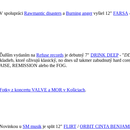
V spolupráci
Rawmantic disasters
a
Burning anger
vyšiel 12"
FARSA
-
Ďalším vydaním na
Refuse records
je debutný 7"
DRINK DEEP
- "
D
h skladieb, ktoré oživujú klasický, no dnes už takmer zabudnutý h
 PRAISE, REMISSION alebo the FOG.
Fotky z koncertu VALVE a MOR v Košiciach
.
Novinkou u
SM musik
je split 12"
FLIRT
/
ORBIT CINTA BENJAM