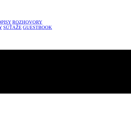
PISY
ROZHOVORY
Y
SÚŤAŽE
GUESTBOOK