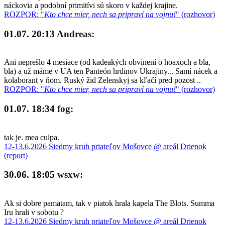
náckovia a podobní primitívi sú skoro v každej krajine.
ROZPOR: "
Kto chce mier, nech sa pripraví na vojnu!
" (rozhovor)
01.07. 20:13
Andreas:
Ani neprešlo 4 mesiace (od kadeakých obvinení o hoaxoch a bla,
bla) a už máme v UA ten Panteón hrdinov Ukrajiny... Samí nácek a
kolaborant v ňom. Ruský žid Zelenskyj sa kľačí pred pozost ..
ROZPOR: "
Kto chce mier, nech sa pripraví na vojnu!
" (rozhovor)
01.07. 18:34
fog:
tak je. mea culpa.
12-13.6.2026 Siedmy kruh priateľov Mošovce @ areál Drienok
(report)
30.06. 18:05
wsxw:
Ak si dobre pamatam, tak v piatok hrala kapela The Blots. Summa
Iru hrali v sobotu ?
12-13.6.2026 Siedmy kruh priateľov Mošovce @ areál Drienok