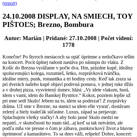
(report)
24.10.2008 DISPLAY, NA SMIECH, TOY
PIŠTOĽS; Brezno, Bombura
Autor: Marián
| Pridané: 27.10.2008 | Počet videní:
1778
Konečne! Po štyroch mesiacoch sa opäť úprimne a nedočkavo teším
na koncert. Pocit úplnej radosti nastáva po nástupu do vlaku. Z
Košíc do Brezna vyrážame v počte dva. Hm, prázdne kupé, ideálny
spolucestujúci kolega, rozumieš, šetko, rozprávková tvárička,
ideálne miery, punk, romantika a tri hodiny cesty. Keď tak zrazu sa
pri dverách našeho kupé objaví podivná postava, v jednej ruke džús
a v druhej pizza, vysvietený úsmev, hlási: „Vy idete vlakom, hurá,
idem s vami, idem do Banskej Bystrice.“ Kokot, pozriem lepšie už
pri mne sedí Skulo! Jebem na to, idem sa podrezať! Z rozprávky
dráma. Už sme v Brezne, na stanici sa idem ešte vysrať, dostávam
zelený a biely toaleťák súčastne. Luxus, západ sa prejavuje.
Splachujem všetky sračky! A aby bolo jasné Skulo medzi ne
nepatrí...v skutočnosti ho mam rád...aj keď sa tak netvárim, ale
podľa mňa vie presne o čom je zábava, punkrockový život a hlavne
úprimnosť a kamarátstvo. To sa dnes váži, rešpekt! Dobre, koncert: