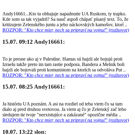
Andy16661...Kto tu obhajuje napadnutie UA Ruskom, ty trapko.
Kde som sa tak vyjadril? Sa nauč aspoň chápať písaný text. To, že
kritizujem Zelenského juntu a jeho náckovských kamošov, ktorí ..
ROZPOR: "
Kto chce mier, nech sa pripraví na vojnu!
" (rozhovor)
15.07. 09:12
Andy16661:
To je presne ako aj v Palestíne. Hamas sú hajzli ale bojujú proti
Izraelu takže preto im tam rastie podpora. Bandera a Melnik boli
hajzli ale bojovali proti komunistom na ktorích sa odvoláva Put ..
ROZPOR: "
Kto chce mier, nech sa pripraví na vojnu!
" (rozhovor)
15.07. 08:25
Andy16661:
Ja históriu UA poznám. A asi na rozdiel od teba viem čo sa tam
dialo aj pred druhou svetovou. Ja viem aj čo je Zelenský zač lebo
sledujem tie tvoje "neexistujúce a zakázané" opozične média ..
ROZPOR: "
Kto chce mier, nech sa pripraví na vojnu!
" (rozhovor)
10.07. 13:22
slon: