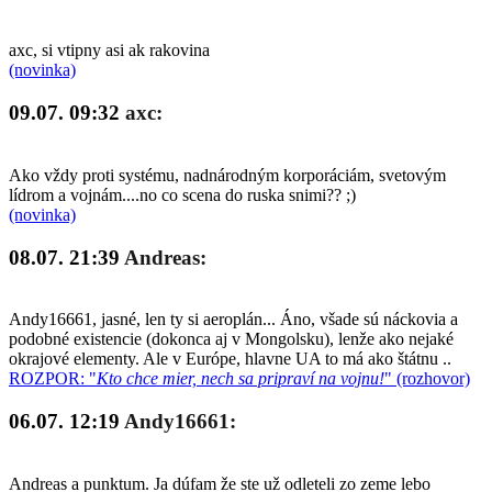
axc, si vtipny asi ak rakovina
(novinka)
09.07. 09:32
axc:
Ako vždy proti systému, nadnárodným korporáciám, svetovým
lídrom a vojnám....no co scena do ruska snimi?? ;)
(novinka)
08.07. 21:39
Andreas:
Andy16661, jasné, len ty si aeroplán... Áno, všade sú náckovia a
podobné existencie (dokonca aj v Mongolsku), lenže ako nejaké
okrajové elementy. Ale v Európe, hlavne UA to má ako štátnu ..
ROZPOR: "
Kto chce mier, nech sa pripraví na vojnu!
" (rozhovor)
06.07. 12:19
Andy16661:
Andreas a punktum. Ja dúfam že ste už odleteli zo zeme lebo