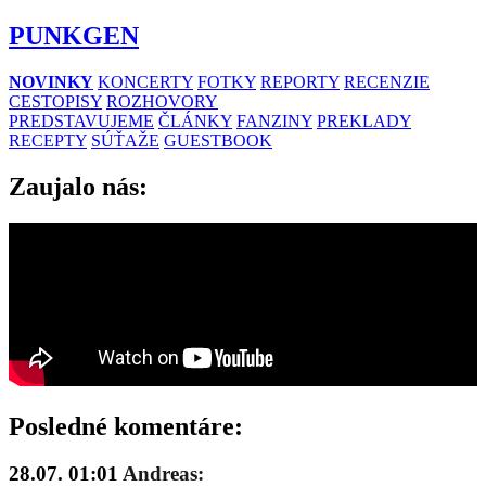
PUNKGEN
NOVINKY
KONCERTY
FOTKY
REPORTY
RECENZIE
CESTOPISY
ROZHOVORY
PREDSTAVUJEME
ČLÁNKY
FANZINY
PREKLADY
RECEPTY
SÚŤAŽE
GUESTBOOK
Zaujalo nás:
Posledné komentáre:
28.07. 01:01
Andreas: