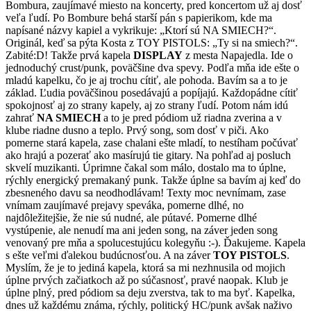
Bombura, zaujímavé miesto na koncerty, pred koncertom už aj dosť
veľa ľudí. Po Bombure behá starší pán s papierikom, kde ma
napísané názvy kapiel a vykrikuje: „Ktorí sú NA SMIECH?“.
Originál, keď sa pýta Kosta z TOY PISTOLS: „Ty si na smiech?“.
Zabité:D! Takže prvá kapela
DISPLAY
z mesta Napajedla. Ide o
jednoduchý crust/punk, poväčšine dva spevy. Podľa mňa ide ešte o
mladú kapelku, čo je aj trochu cítiť, ale pohoda. Bavím sa a to je
základ. Ľudia poväčšinou posedávajú a popíjajú. Každopádne cítiť
spokojnosť aj zo strany kapely, aj zo strany ľudí. Potom nám idú
zahrať
NA SMIECH
a to je pred pódiom už riadna zverina a v
klube riadne dusno a teplo. Prvý song, som dosť v piči. Ako
pomerne stará kapela, zase chalani ešte mladí, to nestíham počúvať
ako hrajú a pozerať ako masírujú tie gitary. Na pohľad aj posluch
skvelí muzikanti. Úprimne čakal som málo, dostalo ma to úplne,
rýchly energický premakaný punk. Takže úplne sa bavím aj keď do
zbesneného davu sa neodhodlávam! Texty moc nevnímam, zase
vnímam zaujímavé prejavy speváka, pomerne dlhé, no
najdôležitejšie, že nie sú nudné, ale pútavé. Pomerne dlhé
vystúpenie, ale nenudí ma ani jeden song, na záver jeden song
venovaný pre mňa a spolucestujúcu kolegyňu :-). Ďakujeme. Kapela
s ešte veľmi ďalekou budúcnosťou. A na záver
TOY PISTOLS
.
Myslím, že je to jediná kapela, ktorá sa mi nezhnusila od mojich
úplne prvých začiatkoch až po súčasnosť, pravé naopak. Klub je
úplne plný, pred pódiom sa deju zverstva, tak to ma byť. Kapelka,
dnes už každému známa, rýchly, politický HC/punk avšak naživo