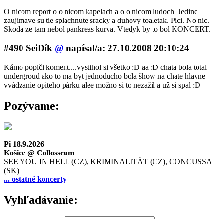
O nicom report o o nicom kapelach a o o nicom ludoch. Jedine
zaujimave su tie splachnute sracky a duhovy toaletak. Pici. No nic.
Skoda ze tam nebol pankreas kurva. Vtedyk by to bol KONCERT.
#490 SeiDík
@
napí­sal/a: 27.10.2008 20:10:24
Kámo popiči koment....vystihol si všetko :D aa :D chata bola total
undergroud ako to ma byt jednoducho bola šhow na chate hlavne
vvádzanie opiteho párku alee možno si to nezažil a už si spal :D
Pozývame:
Pi 18.9.2026
Košice @ Collosseum
SEE YOU IN HELL (CZ), KRIMINALITÄT (CZ), CONCUSSA
(SK)
... ostatné koncerty
Vyhľadávanie: