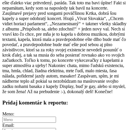
ešte ďaleko viac pritvrdený, paráda. Tak toto ma bavi úplne! Fakt si
nepamätam, kedy som sa naposledy tak bavil na koncerte.
Zaujímavé prejavy pred songami poväčšinou Krtka, dobrá šou
kapely a super odohratý koncert. Hrajú „Vivat Slovakia“, „Chcem
vidiet horiaci parlament“, „Nezamestnaný“ + takmer všetky skladby
z albumu „Prispôsob sa, alebo zdochni!“ + jeden novy val. Nech si
vraví kto čo chce, pre mňa je to kapela s dobrou muzikou, dobrými
textami, kapela, ktorá mala a pravdepodobne ešte dlho bude mať čo
povedať, a pravdepodobne bude mať ešte pod sebou aj plno
závistlivcov, ktorí sa za roky svojej existencie nevedeli posunúť o
krok ďalej, a tak sa musia do seba posierať rovnako ako vo svojich
začiatkoch. Toľko k tomu, po koncerte vykecavačky z kapelami a
super atmosféra a ujeby! Nakoniec chata, mimo ľudskú existenciu,
tma, hmla, chlad, žiadna elektrina, mrte ľudí, malo miesta, fasa
nálada, pofiderné jazdy autom, masaker! Zaspávam, spím, je mi
nádherne teplo až pokial sa nezobúdzam na masírovanie svojho
zadku nohami basaka z kapely Display, buď je gay, alebo si myslel,
že som žena! Až na prebudenie :-), dokonalý deň! Konečne!
Pridaj komentár k reportu:
Meno:
Email: