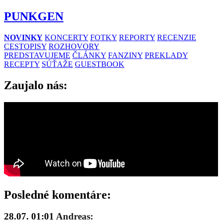
PUNKGEN
NOVINKY
KONCERTY
FOTKY
REPORTY
RECENZIE
CESTOPISY
ROZHOVORY
PREDSTAVUJEME
ČLÁNKY
FANZINY
PREKLADY
RECEPTY
SÚŤAŽE
GUESTBOOK
Zaujalo nás:
Posledné komentáre:
28.07. 01:01
Andreas: