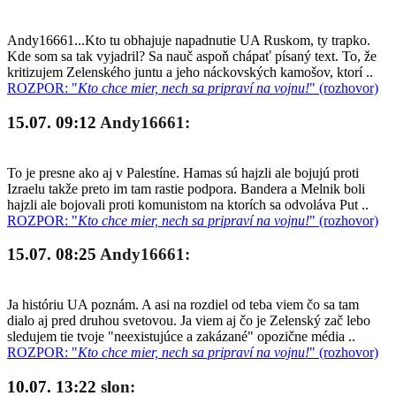
Andy16661...Kto tu obhajuje napadnutie UA Ruskom, ty trapko.
Kde som sa tak vyjadril? Sa nauč aspoň chápať písaný text. To, že
kritizujem Zelenského juntu a jeho náckovských kamošov, ktorí ..
ROZPOR: "
Kto chce mier, nech sa pripraví na vojnu!
" (rozhovor)
15.07. 09:12
Andy16661:
To je presne ako aj v Palestíne. Hamas sú hajzli ale bojujú proti
Izraelu takže preto im tam rastie podpora. Bandera a Melnik boli
hajzli ale bojovali proti komunistom na ktorích sa odvoláva Put ..
ROZPOR: "
Kto chce mier, nech sa pripraví na vojnu!
" (rozhovor)
15.07. 08:25
Andy16661:
Ja históriu UA poznám. A asi na rozdiel od teba viem čo sa tam
dialo aj pred druhou svetovou. Ja viem aj čo je Zelenský zač lebo
sledujem tie tvoje "neexistujúce a zakázané" opozične média ..
ROZPOR: "
Kto chce mier, nech sa pripraví na vojnu!
" (rozhovor)
10.07. 13:22
slon: