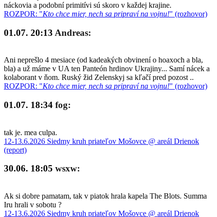
náckovia a podobní primitívi sú skoro v každej krajine.
ROZPOR: "
Kto chce mier, nech sa pripraví na vojnu!
" (rozhovor)
01.07. 20:13
Andreas:
Ani neprešlo 4 mesiace (od kadeakých obvinení o hoaxoch a bla,
bla) a už máme v UA ten Panteón hrdinov Ukrajiny... Samí nácek a
kolaborant v ňom. Ruský žid Zelenskyj sa kľačí pred pozost ..
ROZPOR: "
Kto chce mier, nech sa pripraví na vojnu!
" (rozhovor)
01.07. 18:34
fog:
tak je. mea culpa.
12-13.6.2026 Siedmy kruh priateľov Mošovce @ areál Drienok
(report)
30.06. 18:05
wsxw:
Ak si dobre pamatam, tak v piatok hrala kapela The Blots. Summa
Iru hrali v sobotu ?
12-13.6.2026 Siedmy kruh priateľov Mošovce @ areál Drienok