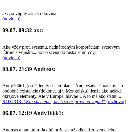
axc, si vtipny asi ak rakovina
(novinka)
09.07. 09:32
axc:
Ako vždy proti systému, nadnárodným korporáciám, svetovým
lídrom a vojnám....no co scena do ruska snimi?? ;)
(novinka)
08.07. 21:39
Andreas:
Andy16661, jasné, len ty si aeroplán... Áno, všade sú náckovia a
podobné existencie (dokonca aj v Mongolsku), lenže ako nejaké
okrajové elementy. Ale v Európe, hlavne UA to má ako štátnu ..
ROZPOR: "
Kto chce mier, nech sa pripraví na vojnu!
" (rozhovor)
06.07. 12:19
Andy16661:
Andreas a punktum. Ja dúfam že ste už odleteli zo zeme lebo