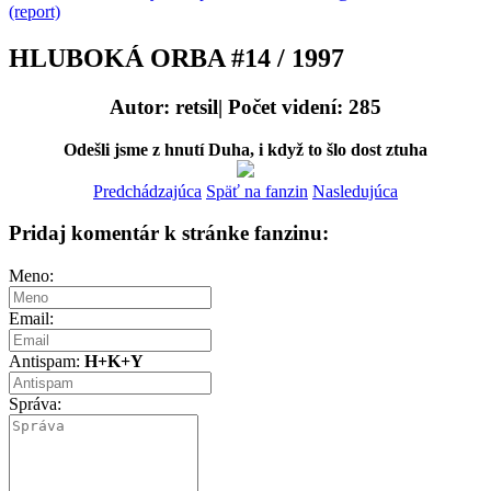
(report)
HLUBOKÁ ORBA #14 / 1997
Autor: retsil| Počet videní: 285
Odešli jsme z hnutí Duha, i když to šlo dost ztuha
Predchádzajúca
Späť na fanzin
Nasledujúca
Pridaj komentár k stránke fanzinu:
Meno:
Email:
Antispam:
H+K+Y
Správa: