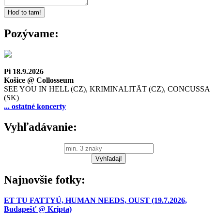
Pozývame:
Pi 18.9.2026
Košice @ Collosseum
SEE YOU IN HELL (CZ), KRIMINALITÄT (CZ), CONCUSSA
(SK)
... ostatné koncerty
Vyhľadávanie:
Najnovšie fotky:
ET TU FATTYÚ, HUMAN NEEDS, OUST (19.7.2026,
Budapešť @ Kripta)