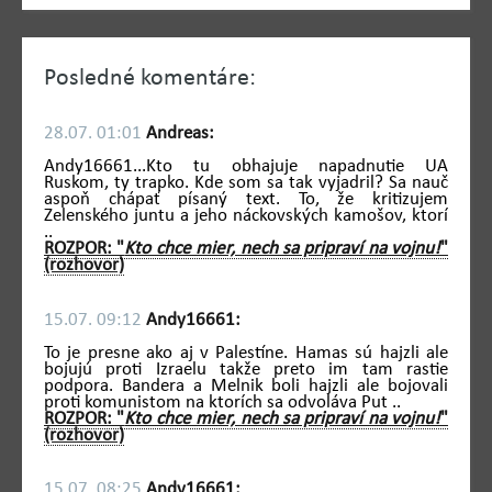
Posledné komentáre:
28.07. 01:01
Andreas:
Andy16661...Kto tu obhajuje napadnutie UA
Ruskom, ty trapko. Kde som sa tak vyjadril? Sa nauč
aspoň chápať písaný text. To, že kritizujem
Zelenského juntu a jeho náckovských kamošov, ktorí
..
ROZPOR: "
Kto chce mier, nech sa pripraví na vojnu!
"
(rozhovor)
15.07. 09:12
Andy16661:
To je presne ako aj v Palestíne. Hamas sú hajzli ale
bojujú proti Izraelu takže preto im tam rastie
podpora. Bandera a Melnik boli hajzli ale bojovali
proti komunistom na ktorích sa odvoláva Put ..
ROZPOR: "
Kto chce mier, nech sa pripraví na vojnu!
"
(rozhovor)
15.07. 08:25
Andy16661: