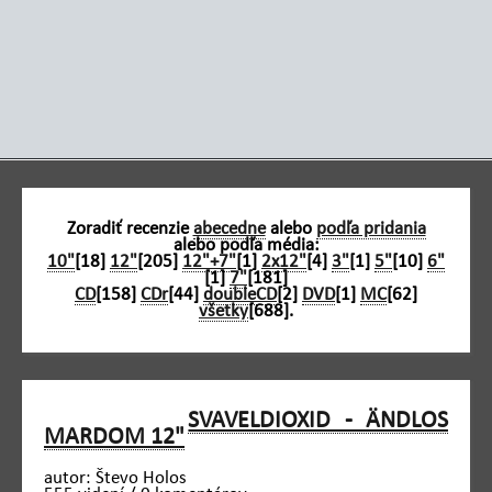
Zoradiť recenzie
abecedne
alebo
podľa pridania
alebo podľa média:
10"
[18]
12"
[205]
12"+7"
[1]
2x12"
[4]
3"
[1]
5"
[10]
6"
[1]
7"
[181]
CD
[158]
CDr
[44]
doubleCD
[2]
DVD
[1]
MC
[62]
všetky
[688].
SVAVELDIOXID - ÄNDLOS
MARDOM 12"
autor: Števo Holos