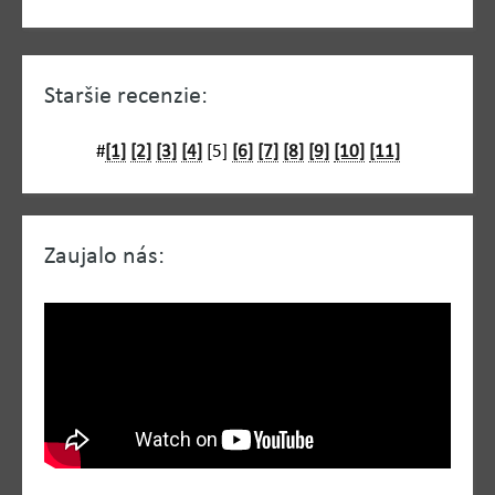
Staršie recenzie:
#
[1]
[2]
[3]
[4]
[5]
[6]
[7]
[8]
[9]
[10]
[11]
Zaujalo nás: