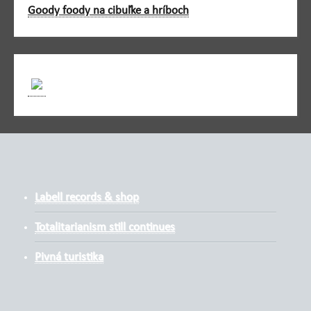
Goody foody na cibuľke a hríboch
Labell records & shop
Totalitarianism still continues
Pivná turistika