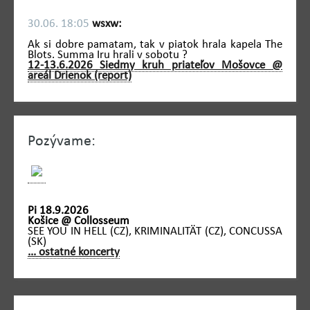
30.06. 18:05
wsxw:
Ak si dobre pamatam, tak v piatok hrala kapela The
Blots. Summa Iru hrali v sobotu ?
12-13.6.2026 Siedmy kruh priateľov Mošovce @
areál Drienok (report)
Pozývame:
Pi 18.9.2026
Košice @ Collosseum
SEE YOU IN HELL (CZ), KRIMINALITÄT (CZ), CONCUSSA
(SK)
... ostatné koncerty