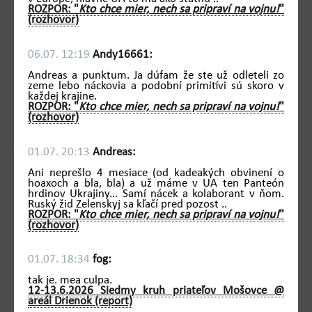
ROZPOR: "
Kto chce mier, nech sa pripraví na vojnu!
"
(rozhovor)
06.07. 12:19
Andy16661:
Andreas a punktum. Ja dúfam že ste už odleteli zo
zeme lebo náckovia a podobní primitívi sú skoro v
každej krajine.
ROZPOR: "
Kto chce mier, nech sa pripraví na vojnu!
"
(rozhovor)
01.07. 20:13
Andreas:
Ani neprešlo 4 mesiace (od kadeakých obvinení o
hoaxoch a bla, bla) a už máme v UA ten Panteón
hrdinov Ukrajiny... Samí nácek a kolaborant v ňom.
Ruský žid Zelenskyj sa kľačí pred pozost ..
ROZPOR: "
Kto chce mier, nech sa pripraví na vojnu!
"
(rozhovor)
01.07. 18:34
fog:
tak je. mea culpa.
12-13.6.2026 Siedmy kruh priateľov Mošovce @
areál Drienok (report)