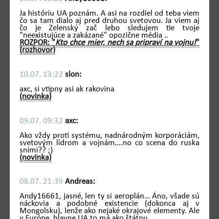
Ja históriu UA poznám. A asi na rozdiel od teba viem
čo sa tam dialo aj pred druhou svetovou. Ja viem aj
čo je Zelenský zač lebo sledujem tie tvoje
"neexistujúce a zakázané" opozične média ..
ROZPOR: "
Kto chce mier, nech sa pripraví na vojnu!
"
(rozhovor)
10.07. 13:22
slon:
axc, si vtipny asi ak rakovina
(novinka)
09.07. 09:32
axc:
Ako vždy proti systému, nadnárodným korporáciám,
svetovým lídrom a vojnám....no co scena do ruska
snimi?? ;)
(novinka)
08.07. 21:39
Andreas:
Andy16661, jasné, len ty si aeroplán... Áno, všade sú
náckovia a podobné existencie (dokonca aj v
Mongolsku), lenže ako nejaké okrajové elementy. Ale
v Európe, hlavne UA to má ako štátnu ..