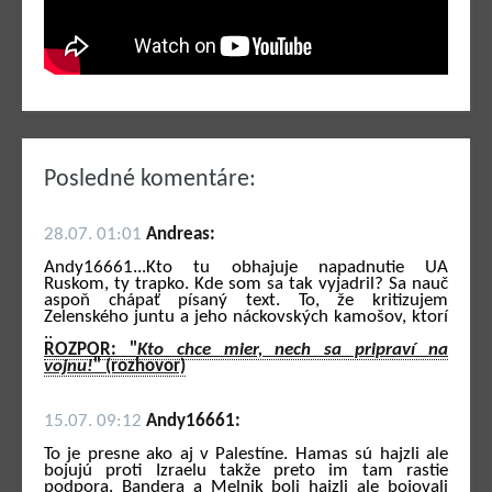
Posledné komentáre:
28.07. 01:01
Andreas:
Andy16661...Kto tu obhajuje napadnutie UA
Ruskom, ty trapko. Kde som sa tak vyjadril? Sa nauč
aspoň chápať písaný text. To, že kritizujem
Zelenského juntu a jeho náckovských kamošov, ktorí
..
ROZPOR: "
Kto chce mier, nech sa pripraví na
vojnu!
" (rozhovor)
15.07. 09:12
Andy16661:
To je presne ako aj v Palestíne. Hamas sú hajzli ale
bojujú proti Izraelu takže preto im tam rastie
podpora. Bandera a Melnik boli hajzli ale bojovali