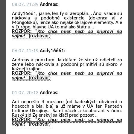
08.07. 21:39
Andreas:
Andy16661, jasné, len ty si aeroplán... Áno, všade sú
náckovia a podobné existencie (dokonca aj v
Mongolsku), lenže ako nejaké okrajové elementy. Ale
v Európe, hlavne UA to má ako štátnu ..
ROZPOR: "
Kto chce mier, nech sa pripraví na
vojnu!
" (rozhovor)
06.07. 12:19
Andy16661:
Andreas a punktum. Ja dúfam že ste už odleteli zo
zeme lebo náckovia a podobní primitívi sú skoro v
každej krajine.
ROZPOR: "
Kto chce mier, nech sa pripraví na
vojnu!
" (rozhovor)
01.07. 20:13
Andreas:
Ani neprešlo 4 mesiace (od kadeakých obvinení o
hoaxoch a bla, bla) a už máme v UA ten Panteón
hrdinov Ukrajiny... Samí nácek a kolaborant v ňom.
Ruský žid Zelenskyj sa kľačí pred pozost ..
ROZPOR: "
Kto chce mier, nech sa pripraví na
vojnu!
" (rozhovor)