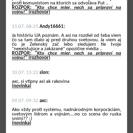
proti komunistom na ktorích sa odvoláva Put ..
ROZPOR: "
Kto chce mier, nech sa pripraví na
vojnu!
" (rozhovor)
15.07. 08:25
Andy16661:
Ja históriu UA poznám. A asi na rozdiel od teba viem
čo sa tam dialo aj pred druhou svetovou. Ja viem aj
čo je Zelenský zač lebo sledujem tie tvoje
"neexistujúce a zakázané" opozične média ..
ROZPOR: "
Kto chce mier, nech sa pripraví na
vojnu!
" (rozhovor)
10.07. 13:22
slon:
axc, si vtipny asi ak rakovina
(novinka)
09.07. 09:32
axc:
Ako vždy proti systému, nadnárodným korporáciám,
svetovým lídrom a vojnám....no co scena do ruska
snimi?? ;)
(novinka)