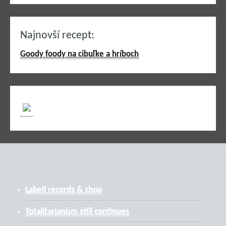
Najnovší recept:
Goody foody na cibuľke a hríboch
Labell records & shop
Totalitarianism still continues