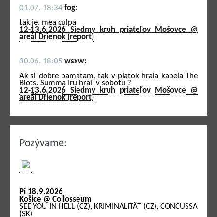
01.07. 18:34
fog:
tak je. mea culpa.
12-13.6.2026 Siedmy kruh priateľov Mošovce @
areál Drienok (report)
30.06. 18:05
wsxw:
Ak si dobre pamatam, tak v piatok hrala kapela The
Blots. Summa Iru hrali v sobotu ?
12-13.6.2026 Siedmy kruh priateľov Mošovce @
areál Drienok (report)
Pozývame:
Pi 18.9.2026
Košice @ Collosseum
SEE YOU IN HELL (CZ), KRIMINALITÄT (CZ), CONCUSSA
(SK)