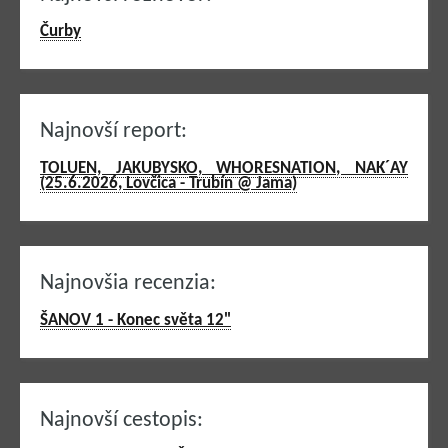
Čurby
Najnovší report:
TOLUEN, JAKUBYSKO, WHORESNATION, NAK´AY
(25.6.2026, Lovčica - Trubín @ Jama)
Najnovšia recenzia:
ŠANOV 1 - Konec světa 12"
Najnovší cestopis: