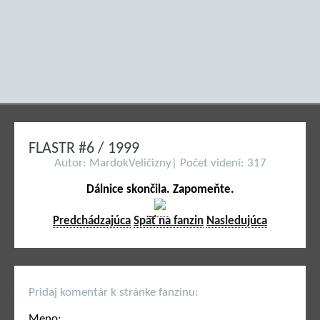
FLASTR #6 / 1999
Autor: MardokVeličizny| Počet videní: 317
Dálnice skončila. Zapomeňte.
Predchádzajúca
Späť na fanzin
Nasledujúca
Pridaj komentár k stránke fanzinu:
Meno: